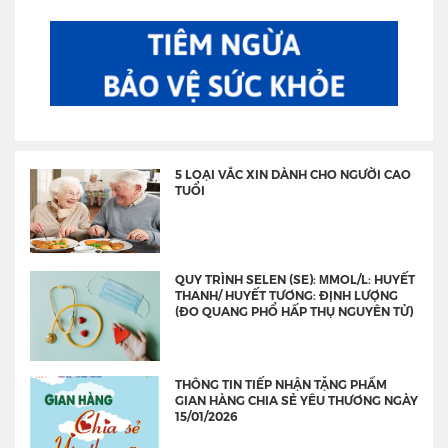
5 LOẠI VẮC XIN DÀNH CHO NGƯỜI CAO
TUỔI
QUY TRÌNH SELEN (SE): ΜMOL/L: HUYẾT
THANH/ HUYẾT TƯƠNG: ĐỊNH LƯỢNG
(ĐO QUANG PHỔ HẤP THỤ NGUYÊN TỬ)
THÔNG TIN TIẾP NHẬN TẶNG PHẨM
GIAN HÀNG CHIA SẺ YÊU THƯƠNG NGÀY
15/01/2026