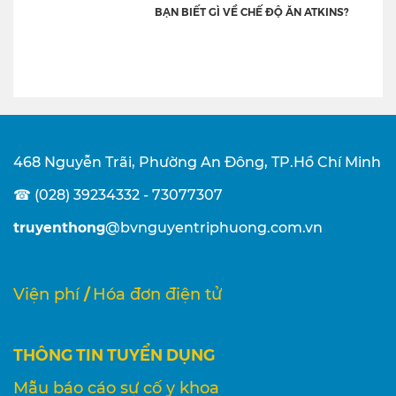
BẠN BIẾT GÌ VỀ CHẾ ĐỘ ĂN ATKINS?
468 Nguyễn Trãi, Phường An Đông, TP.Hồ Chí Minh
☎ (028) 39234332 - 73077307
truyenthong
@bvnguyentriphuong.com.vn
/
Viện phí
Hóa đơn điện tử
THÔNG TIN TUYỂN DỤNG
Mẫu báo cáo sự cố y khoa