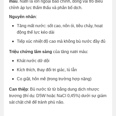
máu
. Natri là ion ngoại bào chính, đóng vai trò điều
chỉnh áp lực thẩm thấu và phân bố dịch.
Nguyên nhân
:
Tăng mất nước: sốt cao, nôn ói, tiêu chảy, hoạt
động thể lực kéo dài
Tiếp xúc nhiệt độ cao mà không bù nước đầy đủ
Triệu chứng lâm sàng
của tăng natri máu:
Khát nước dữ dội
Kích thích, thay đổi tri giác, lú lẫn
Co giật, hôn mê (trong trường hợp nặng)
Can thiệp
: Bù nước từ từ bằng dung dịch nhược
trương (thí dụ: D5W hoặc NaCl 0,45%) dưới sự giám
sát chặt chẽ để tránh phù não.