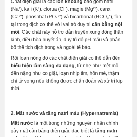
Chất điện giải là các
ion khoáng
bao gồm natri
(Na⁺), kali (K⁺), clorua (Cl⁻), magie (Mg²⁺), canxi
(Ca²⁺), phosphat (PO₄³⁻) và bicarbonat (HCO₃⁻), tồn
tại trong dịch cơ thể với vai trò duy trì
cân bằng nội
môi
. Các chất này hỗ trợ dẫn truyền xung động thần
kinh, điều hòa huyết áp, duy trì độ pH máu và phân
bố thể tích dịch trong và ngoài tế bào.
Rối loạn nồng độ các chất điện giải có thể dẫn đến
biểu hiện lâm sàng đa dạng
, từ nhẹ như mệt mỏi
đến nặng như co giật, loạn nhịp tim, hôn mê, thậm
chí tử vong nếu không được chẩn đoán và xử trí kịp
thời.
2. Mất nước và tăng natri máu (Hypernatremia)
Mất nước
là một trong những nguyên nhân chính
gây mất cân bằng điện giải, đặc biệt là
tăng natri