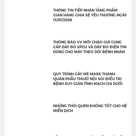
THÔNG TIN TIẾP NHẬN TẶNG PHẨM
GIAN HÀNG CHIA SẺ YÊU THƯƠNG NGÀY
13/01/2026
THÔNG BÁO VV MỜI CHÀO GIÁ CUNG
CẤP DÂY ĐO SPO2 VÀ DÂY ĐO ĐIỆN TIM
DÙNG CHO MÁY THEO DÕI BỆNH NHÂN
QUY TRÌNH GÂY MÊ MASK THANH
QUẢN PHẪU THUẬT NỘI SOI ĐIỀU TRỊ
BỆNH SUY-GIÃN TĨNH MẠCH CHI DƯỚI
NHỮNG THÓI QUEN KHÔNG TỐT CHO HỆ
MIỄN DỊCH