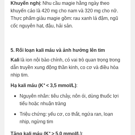
Khuyến nghị
: Nhu cầu magie hằng ngày theo
khuyến cáo là 420 mg cho nam và 320 mg cho nữ.
Thực phẩm giàu magie gồm: rau xanh lá đậm, ngũ
cốc nguyên hạt, đậu, hải sản.
5. Rối loạn kali máu và ảnh hưởng lên tim
Kali
là ion nội bào chính, có vai trò quan trọng trong
dẫn truyền xung động thần kinh, co cơ và điều hòa
nhịp tim.
Hạ kali máu (K⁺ < 3,5 mmol/L)
:
Nguyên nhân: tiêu chảy, nôn ói, dùng thuốc lợi
tiểu hoặc nhuận tràng
Triệu chứng: yếu cơ, co thắt, ngứa ran, loạn
nhịp, ngừng tim
Tăng kali máu (K⁺ > 5,0 mmol/L)
: