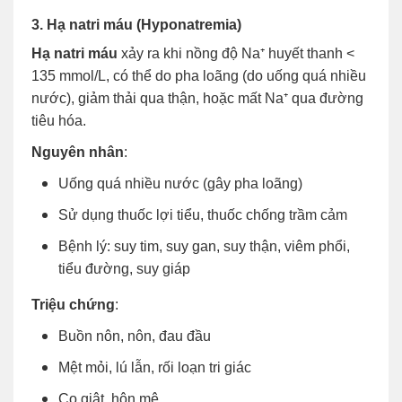
3. Hạ natri máu (Hyponatremia)
Hạ natri máu
xảy ra khi nồng độ Na⁺ huyết thanh <
135 mmol/L, có thể do pha loãng (do uống quá nhiều
nước), giảm thải qua thận, hoặc mất Na⁺ qua đường
tiêu hóa.
Nguyên nhân
:
Uống quá nhiều nước (gây pha loãng)
Sử dụng thuốc lợi tiểu, thuốc chống trầm cảm
Bệnh lý: suy tim, suy gan, suy thận, viêm phổi,
tiểu đường, suy giáp
Triệu chứng
:
Buồn nôn, nôn, đau đầu
Mệt mỏi, lú lẫn, rối loạn tri giác
Co giật, hôn mê