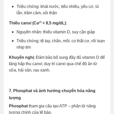
Triệu chứng: khát nước, tiểu nhiều, yếu cơ, lú
lẫn, trầm cảm, sỏi thận
Thiếu canxi (Ca²⁺ < 8,5 mg/dL)
:
Nguyên nhân: thiếu vitamin D, suy cận giáp
Triệu chứng: tê tay, chân, môi; co thắt cơ, rối loạn
nhịp tim
Khuyến nghị
: Đảm bảo bổ sung đầy đủ vitamin D để
tăng hấp thu canxi; duy trì canxi qua chế độ ăn từ
sữa, hải sản, rau xanh.
7. Phosphat và ảnh hưởng chuyển hóa năng
lượng
Phosphat
tham gia cấu tạo ATP – phân tử năng
lượng chính của tế bào.