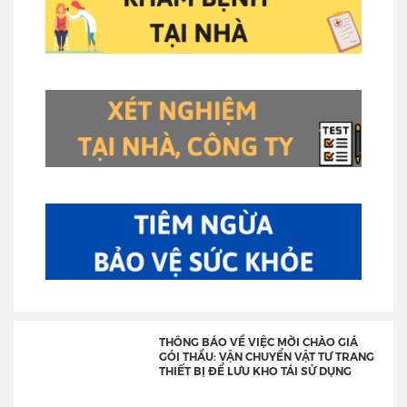
THÔNG BÁO VỀ VIỆC MỜI CHÀO GIÁ
GÓI THẦU: VẬN CHUYỂN VẬT TƯ TRANG
THIẾT BỊ ĐỂ LƯU KHO TÁI SỬ DỤNG