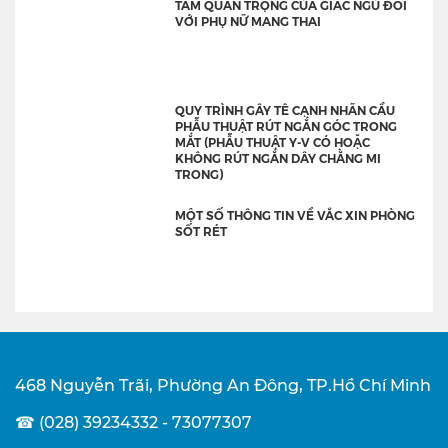
TẦM QUAN TRỌNG CỦA GIẤC NGỦ ĐỐI
VỚI PHỤ NỮ MANG THAI
QUY TRÌNH GÂY TÊ CẠNH NHÃN CẦU
PHẪU THUẬT RÚT NGẮN GÓC TRONG
MẮT (PHẪU THUẬT Y-V CÓ HOẶC
KHÔNG RÚT NGẮN DÂY CHẰNG MI
TRONG)
MỘT SỐ THÔNG TIN VỀ VẮC XIN PHÒNG
SỐT RÉT
468 Nguyễn Trãi, Phường An Đông, TP.Hồ Chí Minh
☎ (028) 39234332 - 73077307