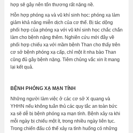
hợp sẽ gây nên tổn thương rất nặng nề.
Hỗn hợp phóng xạ và vũ khí sinh học: phóng xạ làm
giảm khả năng miễn dịch của cơ thể. Bị tác dộng
phối hợp của phóng xạ với vũ khí sinh học chắc chắn
làm cho bệnh nặng thêm. Nghiên cứu mới đây về
phối hợp chiếu xạ với mầm bệnh Than cho thấy trên
cơ sở bệnh phóng xạ cấp, chỉ một ít nha bào Than
cũng đủ gây bệnh nặng. Tiêm chủng vắc xin ít mang
lại kết quả.
BỆNH PHÓNG XẠ MẠN TÍNH
Những người làm việc ở các cơ sở X quang và
YHHN nếu không tuân thủ các quy tắc an toàn bức
xạ sẽ dễ bị bệnh phóng xạ mạn tính. Bệnh xảy ra khi
mỗi ngày bị chiếu một ít, trong nhiều ngày liên tục.
Trong chiến đấu có thể xảy ra tình huống có những