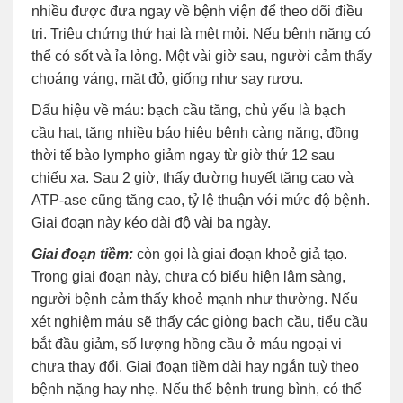
nhiều được đưa ngay về bệnh viện để theo dõi điều
trị. Triệu chứng thứ hai là mệt mỏi. Nếu bệnh nặng có
thể có sốt và ỉa lỏng. Một vài giờ sau, người cảm thấy
choáng váng, mặt đỏ, giống như say rượu.
Dấu hiệu về máu: bạch cầu tăng, chủ yếu là bạch
cầu hạt, tăng nhiều báo hiệu bệnh càng nặng, đồng
thời tế bào lympho giảm ngay từ giờ thứ 12 sau
chiếu xạ. Sau 2 giờ, thấy đường huyết tăng cao và
ATP-ase cũng tăng cao, tỷ lệ thuận với mức độ bệnh.
Giai đoạn này kéo dài độ vài ba ngày.
Giai đoạn tiềm:
còn gọi là giai đoạn khoẻ giả tạo.
Trong giai đoạn này, chưa có biểu hiện lâm sàng,
người bệnh cảm thấy khoẻ mạnh như thường. Nếu
xét nghiệm máu sẽ thấy các giòng bạch cầu, tiểu cầu
bắt đầu giảm, số lượng hồng cầu ở máu ngoại vi
chưa thay đổi. Giai đoạn tiềm dài hay ngắn tuỳ theo
bệnh nặng hay nhẹ. Nếu thể bệnh trung bình, có thể