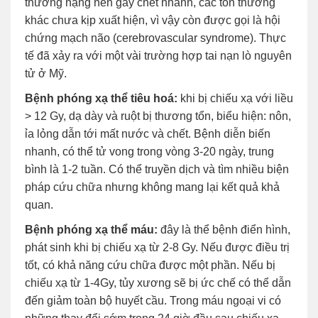
thương nặng nên gây chết nhanh, các tổn thương
khác chưa kịp xuất hiện, vì vậy còn được gọi là hội
chứng mạch não (cerebrovascular syndrome). Thực
tế đã xảy ra với một vài trường hợp tai nạn lò nguyên
tử ở Mỹ.
Bệnh phóng xạ thể tiêu hoá:
khi bị chiếu xạ với liều
> 12 Gy, dạ dày và ruột bị thương tổn, biểu hiện: nôn,
ỉa lỏng dẫn tới mất nước và chết. Bệnh diễn biến
nhanh, có thể tử vong trong vòng 3-20 ngày, trung
bình là 1-2 tuần. Có thể truyền dịch và tìm nhiều biện
pháp cứu chữa nhưng không mang lại kết quả khả
quan.
Bệnh phóng xạ thể máu:
đây là thể bệnh điển hình,
phát sinh khi bị chiếu xạ từ 2-8 Gy. Nếu được điều trị
tốt, có khả năng cứu chữa được một phần. Nếu bị
chiếu xạ từ 1-4Gy, tủy xương sẽ bị ức chế có thể dẫn
đến giảm toàn bộ huyết cầu. Trong máu ngoại vi có