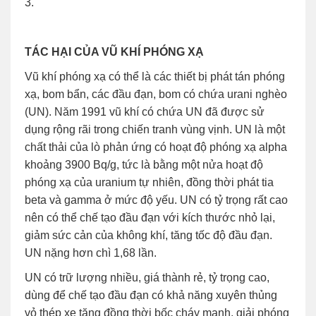
3.
TÁC HẠI CỦA VŨ KHÍ PHÓNG XẠ
Vũ khí phóng xạ có thể là các thiết bị phát tán phóng
xạ, bom bẩn, các đầu đạn, bom có chứa urani nghèo
(UN). Năm 1991 vũ khí có chứa UN đã được sử
dụng rộng rãi trong chiến tranh vùng vịnh. UN là một
chất thải của lò phản ứng có hoạt độ phóng xạ alpha
khoảng 3900 Bq/g, tức là bằng một nửa hoạt độ
phóng xạ của uranium tự nhiên, đồng thời phát tia
beta và gamma ở mức độ yếu. UN có tỷ trọng rất cao
nên có thể chế tạo đầu đạn với kích thước nhỏ lại,
giảm sức cản của không khí, tăng tốc độ đầu đạn.
UN nặng hơn chì 1,68 lần.
UN có trữ lượng nhiều, giá thành rẻ, tỷ trọng cao,
dùng để chế tạo đầu đạn có khả năng xuyên thủng
vỏ thép xe tăng đồng thời bốc cháy mạnh, giải phóng