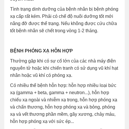
Tình trạng dinh dưỡng của bệnh nhân bị bệnh phóng
xạ cấp rất kém. Phải có chế độ nuôi dưỡng tốt mới
nâng đỡ được thể trạng. Nếu không được cứu chữa
tốt bệnh nhân sẽ chết trong vòng 1-2 tháng.
BỆNH PHÓNG XẠ HỖN HỢP
Thường gặp khi có sự cố lớn của các nhà máy điện
nguyên tử hoặc khi chiến tranh có sử dụng vũ khí hạt
nhân hoặc vũ khí có phóng xạ.
Có nhiều thể bệnh hỗn hợp: hỗn hợp nhiều loại bức
xạ (gamma + beta, gamma + neutron...), hỗn hợp
chiếu xạ ngoài và nhiễm xạ trong, hỗn hợp phóng xạ
và chấn thương, hỗn hợp phóng xạ và bỏng, phóng
xạ và vết thương phần mềm, gãy xương, chảy máu,
hỗn hợp phóng xạ với sức ép...