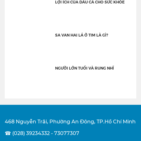
LỢI ÍCH CỦA DẦU CÁ CHO SỨC KHỎE
SA VAN HAI LÁ Ở TIM LÀ GÌ?
NGƯỜI LỚN TUỔI VÀ RUNG NHĨ
468 Nguyễn Trãi, Phường An Đông, TP.Hồ Chí Minh
☎ (028) 39234332 - 73077307