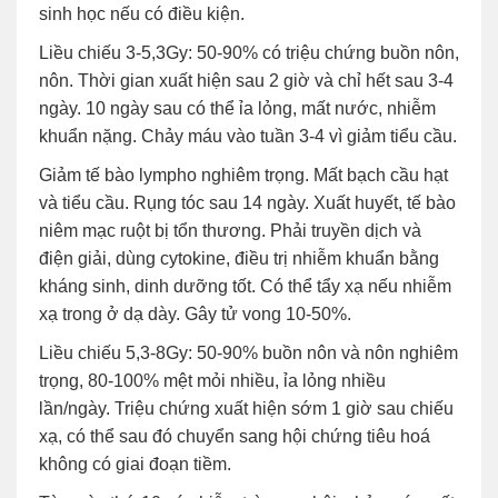
sinh học nếu có điều kiện.
Liều chiếu 3-5,3Gy: 50-90% có triệu chứng buồn nôn,
nôn. Thời gian xuất hiện sau 2 giờ và chỉ hết sau 3-4
ngày. 10 ngày sau có thể ỉa lỏng, mất nước, nhiễm
khuẩn nặng. Chảy máu vào tuần 3-4 vì giảm tiểu cầu.
Giảm tế bào lympho nghiêm trọng. Mất bạch cầu hạt
và tiểu cầu. Rụng tóc sau 14 ngày. Xuất huyết, tế bào
niêm mạc ruột bị tổn thương. Phải truyền dịch và
điện giải, dùng cytokine, điều trị nhiễm khuẩn bằng
kháng sinh, dinh dưỡng tốt. Có thể tẩy xạ nếu nhiễm
xạ trong ở dạ dày. Gây tử vong 10-50%.
Liều chiếu 5,3-8Gy: 50-90% buồn nôn và nôn nghiêm
trọng, 80-100% mệt mỏi nhiều, ỉa lỏng nhiều
lần/ngày. Triệu chứng xuất hiện sớm 1 giờ sau chiếu
xạ, có thể sau đó chuyển sang hội chứng tiêu hoá
không có giai đoạn tiềm.