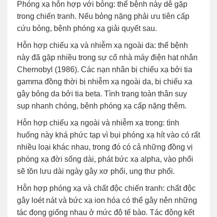
Phóng xạ hỗn hợp với bỏng: thể bệnh này dễ gặp
trong chiến tranh. Nếu bỏng nặng phải ưu tiên cấp
cứu bỏng, bệnh phóng xạ giải quyết sau.
Hỗn hợp chiếu xạ và nhiễm xạ ngoài da: thể bệnh
này đã gặp nhiều trong sự cố nhà máy điện hạt nhân
Chernobyl (1986). Các nạn nhân bị chiếu xạ bởi tia
gamma đồng thời bị nhiễm xạ ngoài da, bị chiếu xạ
gây bỏng da bởi tia beta. Tình trạng toàn thân suy
sụp nhanh chóng, bệnh phóng xạ cấp nặng thêm.
Hỗn hợp chiếu xạ ngoài và nhiễm xạ trong: tình
huống này khá phức tạp vì bụi phóng xạ hít vào có rất
nhiều loại khác nhau, trong đó có cả những đồng vị
phóng xạ đời sống dài, phát bức xạ alpha, vào phổi
sẽ tồn lưu dài ngày gây xơ phổi, ung thư phổi.
Hỗn hợp phóng xạ và chất độc chiến tranh: chất độc
gây loét nát và bức xạ ion hóa có thể gây nên những
tác đọng giống nhau ở mức độ tế bào. Tác động kết