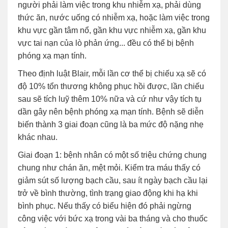
người phải làm việc trong khu nhiễm xạ, phải dùng
thức ăn, nước uống có nhiễm xạ, hoặc làm việc trong
khu vực gần tâm nổ, gần khu vực nhiễm xạ, gần khu
vực tai nạn của lò phản ứng... đều có thể bị bệnh
phóng xạ mạn tính.
Theo định luật Blair, mỗi lần cơ thể bị chiếu xạ sẽ có
độ 10% tổn thương không phục hồi được, lần chiếu
sau sẽ tích luỹ thêm 10% nữa và cứ như vậy tích tụ
dần gây nên bệnh phóng xạ mạn tính. Bệnh sẽ diễn
biến thành 3 giai đoạn cũng là ba mức độ nặng nhẹ
khác nhau.
Giai đoạn 1: bệnh nhân có một số triệu chứng chung
chung như chán ăn, mệt mỏi. Kiểm tra máu thấy có
giảm sút số lượng bạch cầu, sau ít ngày bạch cầu lại
trở về bình thường, tình trạng giao động khi hạ khi
bình phục. Nếu thấy có biểu hiện đó phải ngừng
công việc với bức xạ trong vài ba tháng và cho thuốc