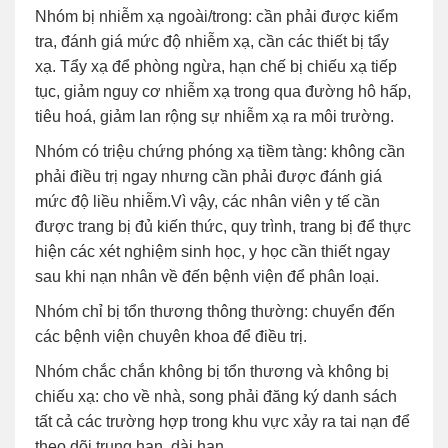
Nhóm bị nhiễm xạ ngoài/trong: cần phải được kiểm
tra, đánh giá mức độ nhiễm xạ, cần các thiết bị tẩy
xạ. Tẩy xạ để phòng ngừa, hạn chế bị chiếu xạ tiếp
tục, giảm nguy cơ nhiễm xạ trong qua đường hô hấp,
tiêu hoá, giảm lan rộng sự nhiễm xạ ra môi trường.
Nhóm có triệu chứng phóng xạ tiềm tàng: không cần
phải điều trị ngay nhưng cần phải được đánh giá
mức độ liều nhiễm.Vì vậy, các nhân viên y tế cần
được trang bị đủ kiến thức, quy trình, trang bị để thực
hiện các xét nghiệm sinh học, y học cần thiết ngay
sau khi nạn nhân về đến bệnh viện để phân loại.
Nhóm chỉ bị tổn thương thông thường: chuyển đến
các bệnh viện chuyên khoa để điều trị.
Nhóm chắc chắn không bị tổn thương và không bị
chiếu xạ: cho về nhà, song phải đăng ký danh sách
tất cả các trường hợp trong khu vực xảy ra tai nạn để
theo dõi trung hạn, dài hạn.