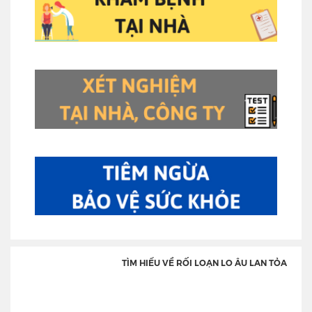
TÌM HIỂU VỀ RỐI LOẠN LO ÂU LAN TỎA