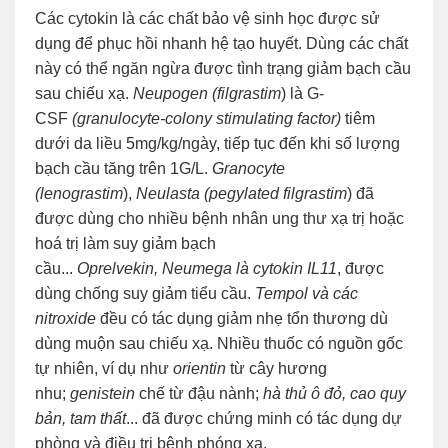
Các cytokin là các chất bảo vệ sinh học được sử
dụng để phục hồi nhanh hệ tạo huyết. Dùng các chất
này có thể ngăn ngừa được tình trạng giảm bạch cầu
sau chiếu xạ.
Neupogen (filgrastim
) là G-
CSF
(granulocyte-colony stimulating factor)
tiêm
dưới da liều 5mg/kg/ngày, tiếp tục đến khi số lượng
bạch cầu tăng trên 1G/L.
Granocyte
(lenograstim
),
Neulasta (pegylated filgrastim
) đã
được dùng cho nhiều bệnh nhân ung thư xạ trị hoặc
hoá trị làm suy giảm bạch
cầu...
Oprelvekin,
Neumega
là cytokin IL11
, được
dùng chống suy giảm tiểu cầu.
Tempol và các
nitroxide
đều có tác dụng giảm nhẹ tổn thương dù
dùng muộn sau chiếu xạ. Nhiều thuốc có nguồn gốc
tự nhiên, ví dụ như
orientin
từ cây hương
nhu;
genistein
chế từ đậu nành;
hà thủ ô đỏ, cao quy
bản, tam thất
... đã được chứng minh có tác dụng dự
phòng và điều trị bệnh phóng xạ.