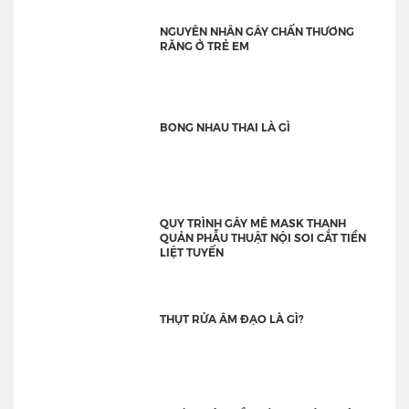
NGUYÊN NHÂN GÂY CHẤN THƯƠNG
RĂNG Ở TRẺ EM
BONG NHAU THAI LÀ GÌ
QUY TRÌNH GÂY MÊ MASK THANH
QUẢN PHẪU THUẬT NỘI SOI CẮT TIỀN
LIỆT TUYẾN
THỤT RỬA ÂM ĐẠO LÀ GÌ?