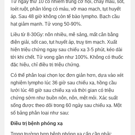
Từ ngày thứ 10 có nhiễm trùng cơ hội, chảy máu, sốt,
loét ruột, phân lỏng có máu, vỡ mao mạch, tụt huyết
áp. Sau 48 giờ không còn tế bào lympho. Bạch cầu
hạt giảm mạnh. Tử vong 50-90%.
Liều từ 8-30Gy: nôn nhiều, mê sảng, mất cân bằng
điện giải, sốt cao, tụt huyết áp, truỵ tim mạch. Xuất
hiện triệu chứng ngay sau chiếu xạ 3-5 phút, kéo dài
tới khi chết. Tử vong gần như 100%. Không có thuốc
đặc hiệu, chỉ điều trị triệu chứng.
Có thể phân loại chọn lọc đơn giản hơn, dựa vào xét
nghiệm lympho lúc 36 giờ sau chiếu xạ, hồng cầu
lưới lúc 48 giờ sau chiếu xạ và thời gian có triệu
chứng sớm như buồn nôn, nôn, mệt mỏi. Xác suất
sống được theo dõi trong 60 ngày sau chiếu xạ. Một
số bảng phân loại như sau:
Điều trị bệnh phóng xạ
Trong trường hợp bệnh phóng xạ cấp cần phải: