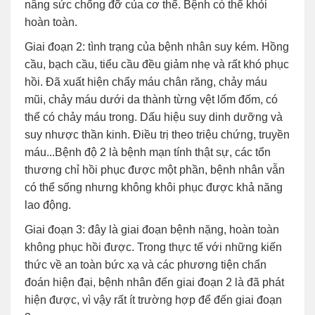
nâng sức chống đỡ của cơ thể. Bệnh có thể khỏi
hoàn toàn.
Giai đoạn 2: tình trạng của bệnh nhân suy kém. Hồng
cầu, bạch cầu, tiểu cầu đều giảm nhẹ và rất khó phục
hồi. Đã xuất hiện chẩy máu chân răng, chảy máu
mũi, chảy máu dưới da thành từng vệt lốm đốm, có
thể có chảy máu trong. Dấu hiệu suy dinh dưỡng và
suy nhược thần kinh. Điều trị theo triệu chứng, truyền
máu...Bệnh độ 2 là bệnh mạn tính thật sự, các tổn
thương chỉ hồi phục được một phần, bệnh nhân vẫn
có thể sống nhưng không khôi phục được khả năng
lao động.
Giai đoạn 3: đây là giai đoạn bệnh nặng, hoàn toàn
không phục hồi được. Trong thực tế với những kiến
thức về an toàn bức xạ và các phương tiện chẩn
đoán hiện đại, bệnh nhân đến giai đoạn 2 là đã phát
hiện được, vì vậy rất ít trường hợp để đến giai đoạn