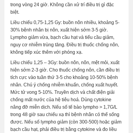
trong vòng 24 giờ. Không cần xử trí điều trị gì đặc
biệt.
Liều chiếu 0,75-1,25 Gy: buồn nôn nhiều, khoảng 5-
30% bệnh nhân bị nôn, xuất hiện sớm 3-5 giờ.
Lympho giảm vừa, bạch cầu hạt và tiểu cầu giảm,
nguy cơ nhiễm trùng tăng. Điều trị thuốc chống nôn,
không tiếp xúc thêm với phóng xạ.
Liều chiếu 1,25 – 3Gy: buồn nôn, nôn, mệt mỏi, xuất
hiện sớm 2-3 giờ. Cho thuốc chống nôn, cần điều trị
tích cực vào tuần thứ 3-5 cho khoảng 10-50% bệnh
nhân. Chú ý chống nhiễm khuẩn, chống xuất huyết.
Mức tử vong 5-10%. Truyền dịch và chất điện giải
chống mất nước của hệ tiêu hoá. Dùng cytokine
nâng đỡ miễn dịch. Nếu số tế bào lympho > 1,7G/L
trong 48 giờ sau chiếu xạ thì bệnh nhân có thể sống
được. Nếu số lympho giảm (còn 300-500) hoặc giảm
bạch cầu hạt, phải điều trị bằng cytokine và đo liều