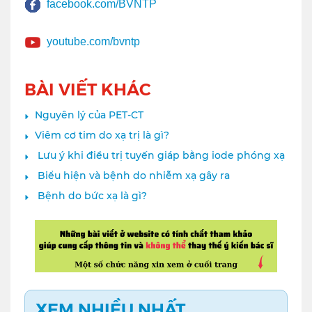
facebook.com/BVNTP
youtube.com/bvntp
BÀI VIẾT KHÁC
Nguyên lý của PET-CT
Viêm cơ tim do xạ trị là gì?
️ Lưu ý khi điều trị tuyến giáp bằng iode phóng xạ
️ Biểu hiện và bệnh do nhiễm xạ gây ra
️ Bệnh do bức xạ là gì?
XEM NHIỀU NHẤT