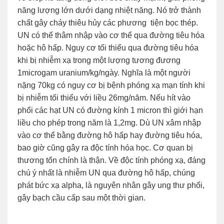
năng lượng lớn dưới dạng nhiệt năng. Nó trở thành
chất gây cháy thiêu hủy các phương tiện bọc thép.
UN có thể thâm nhập vào cơ thể qua đường tiêu hóa
hoặc hô hấp. Nguy cơ tối thiểu qua đường tiêu hóa
khi bị nhiễm xạ trong một lượng tương đương
1microgam uranium/kg/ngày. Nghĩa là một người
nặng 70kg có nguy cơ bị bệnh phóng xạ mạn tính khi
bị nhiễm tối thiểu với liều 26mg/năm. Nếu hít vào
phổi các hạt UN có đường kính 1 micron thì giới hạn
liều cho phép trong năm là 1,2mg. Dù UN xâm nhập
vào cơ thể bằng đường hô hấp hay đường tiêu hóa,
bao giờ cũng gây ra độc tính hóa học. Cơ quan bị
thương tổn chính là thận. Về độc tính phóng xạ, đáng
chú ý nhất là nhiễm UN qua đường hô hấp, chúng
phát bức xạ alpha, là nguyên nhân gây ung thư phổi,
gây bạch cầu cấp sau một thời gian.