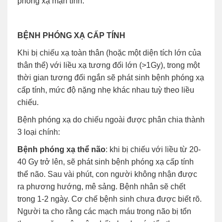
phóng xạ mạn tính.
BỆNH PHÓNG XẠ CẤP TÍNH
Khi bị chiếu xạ toàn thân (hoặc một diện tích lớn của
thân thể) với liều xạ tương đối lớn (>1Gy), trong một
thời gian tương đối ngắn sẽ phát sinh bệnh phóng xạ
cấp tính, mức độ nặng nhẹ khác nhau tuỳ theo liều
chiếu.
Bệnh phóng xạ do chiếu ngoài được phân chia thành
3 loại chính:
Bệnh phóng xạ thể não
:
khi bị chiếu với liều từ 20-
40 Gy trở lên, sẽ phát sinh bệnh phóng xạ cấp tính
thể não. Sau vài phút, con người không nhận được
ra phương hướng, mê sảng. Bệnh nhân sẽ chết
trong 1-2 ngày. Cơ chế bệnh sinh chưa được biết rõ.
Người ta cho rằng các mạch máu trong não bị tổn