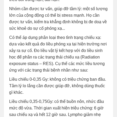
Nhóm cần được tư vấn, giúp đỡ tâm lý: một số lượng
lớn của cộng động có thể bị stress mạnh. Họ cần
được tư vấn, kiểm tra khẳng định không bị đe doạ về
sức khoẻ do sự cố phóng xạ...
Có thể áp dụng phân loại theo tình trạng chiếu xạ:
dựa vào kết quả đo liều phóng xạ tại hiện trường nơi
xảy ra sự cố. Đo liều vật lý kết hợp với đo liều sinh
học để phân ra các trạng thái chiếu xạ (Radiation
exposure status – RES). Cụ thể các mức liều tương
ứng với các trạng thái bệnh nhân như sau:
Liều chiếu 0-0,35 Gy: không có triệu chứng ban đầu.
Tâm lý lo lắng cần được giúp đỡ, không dùng thuốc
gì khác.
Liều chiếu 0,35-0,75Gy: có thể buồn nôn, nhức đầu
mức độ vừa. Thời gian xuất hiện triệu chứng: 6 giờ
sau chiếu xạ và hết 12 giờ sau. Lympho giảm nhẹ