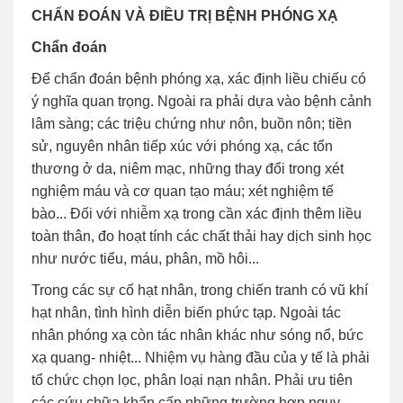
CHẨN ĐOÁN VÀ ĐIỀU TRỊ BỆNH PHÓNG XẠ
Chẩn đoán
Để chẩn đoán bệnh phóng xạ, xác định liều chiếu có
ý nghĩa quan trọng. Ngoài ra phải dựa vào bệnh cảnh
lâm sàng; các triệu chứng như nôn, buồn nôn; tiền
sử, nguyên nhân tiếp xúc với phóng xạ, các tổn
thương ở da, niêm mạc, những thay đổi trong xét
nghiệm máu và cơ quan tạo máu; xét nghiệm tế
bào... Đối với nhiễm xạ trong cần xác định thêm liều
toàn thân, đo hoạt tính các chất thải hay dịch sinh học
như nước tiểu, máu, phân, mồ hôi...
Trong các sự cố hạt nhân, trong chiến tranh có vũ khí
hạt nhân, tình hình diễn biến phức tạp. Ngoài tác
nhân phóng xạ còn tác nhân khác như sóng nổ, bức
xạ quang- nhiệt... Nhiệm vụ hàng đầu của y tế là phải
tổ chức chọn lọc, phân loại nạn nhân. Phải ưu tiên
các cứu chữa khẩn cấp những trường hợp nguy