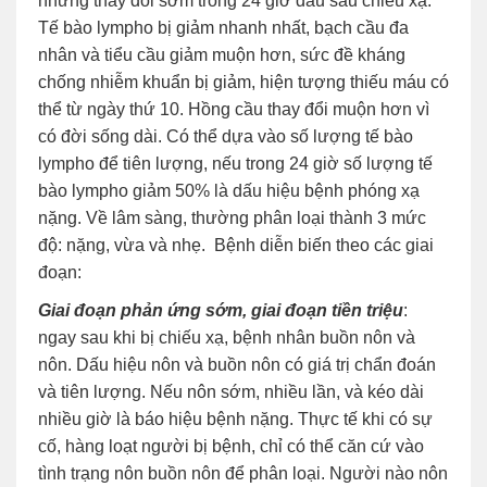
những thay đổi sớm trong 24 giờ đầu sau chiếu xạ.
Tế bào lympho bị giảm nhanh nhất, bạch cầu đa
nhân và tiểu cầu giảm muộn hơn, sức đề kháng
chống nhiễm khuẩn bị giảm, hiện tượng thiếu máu có
thể từ ngày thứ 10. Hồng cầu thay đổi muộn hơn vì
có đời sống dài. Có thể dựa vào số lượng tế bào
lympho để tiên lượng, nếu trong 24 giờ số lượng tế
bào lympho giảm 50% là dấu hiệu bệnh phóng xạ
nặng. Về lâm sàng, thường phân loại thành 3 mức
độ: nặng, vừa và nhẹ. Bệnh diễn biến theo các giai
đoạn:
Giai đoạn phản ứng sớm, giai đoạn tiền triệu
:
ngay sau khi bị chiếu xạ, bệnh nhân buồn nôn và
nôn. Dấu hiệu nôn và buồn nôn có giá trị chẩn đoán
và tiên lượng. Nếu nôn sớm, nhiều lần, và kéo dài
nhiều giờ là báo hiệu bệnh nặng. Thực tế khi có sự
cố, hàng loạt người bị bệnh, chỉ có thể căn cứ vào
tình trạng nôn buồn nôn để phân loại. Người nào nôn