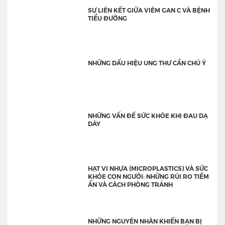
SỰ LIÊN KẾT GIỮA VIÊM GAN C VÀ BỆNH
TIỂU ĐƯỜNG
NHỮNG DẤU HIỆU UNG THƯ CẦN CHÚ Ý
NHỮNG VẤN ĐỀ SỨC KHỎE KHI ĐAU DẠ
DÀY
HẠT VI NHỰA (MICROPLASTICS) VÀ SỨC
KHỎE CON NGƯỜI: NHỮNG RỦI RO TIỀM
ẨN VÀ CÁCH PHÒNG TRÁNH
NHỮNG NGUYÊN NHÂN KHIẾN BẠN BỊ