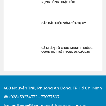
RỤNG LÔNG HOẶC TÓC
CÁC DẤU HIỆU SỚM CỦA TỰ KỶ
CÁ NHÂN, TỔ CHỨC, MẠNH THƯỜNG
QUÂN HỖ TRỢ THÁNG 01, 02/2026
468 Nguyễn Trãi, Phường An Đông, TP.Hồ Chí Minh
☎ (028) 39234332 - 73077307
truyenthong
@bvnguyentriphuong.com.vn