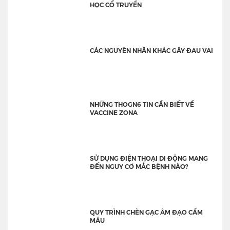
HỌC CỔ TRUYỀN
CÁC NGUYÊN NHÂN KHÁC GÂY ĐAU VAI
NHỮNG THOGN6 TIN CẦN BIẾT VỀ
VACCINE ZONA
SỬ DỤNG ĐIỆN THOẠI DI ĐỘNG MANG
ĐẾN NGUY CƠ MẮC BỆNH NÀO?
QUY TRÌNH CHÈN GẠC ÂM ĐẠO CẦM
MÁU