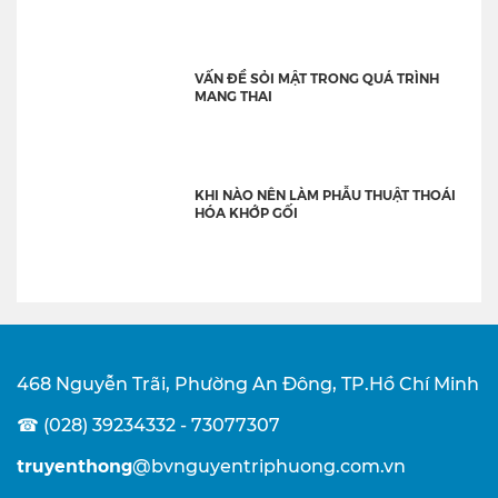
VẤN ĐỀ SỎI MẬT TRONG QUÁ TRÌNH
MANG THAI
KHI NÀO NÊN LÀM PHẪU THUẬT THOÁI
HÓA KHỚP GỐI
468 Nguyễn Trãi, Phường An Đông, TP.Hồ Chí Minh
☎ (028) 39234332 - 73077307
truyenthong
@bvnguyentriphuong.com.vn