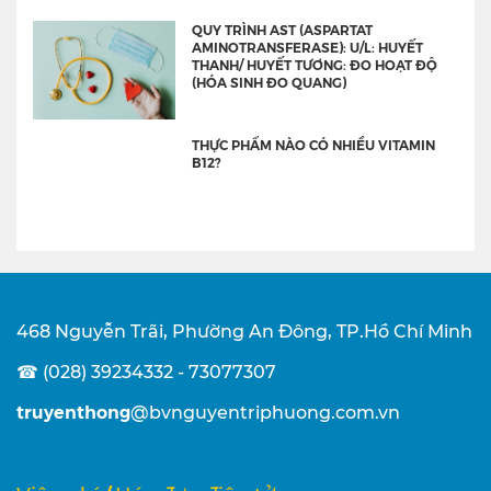
QUY TRÌNH AST (ASPARTAT
AMINOTRANSFERASE): U/L: HUYẾT
THANH/ HUYẾT TƯƠNG: ĐO HOẠT ĐỘ
(HÓA SINH ĐO QUANG)
THỰC PHẨM NÀO CÓ NHIỀU VITAMIN
B12?
468 Nguyễn Trãi, Phường An Đông, TP.Hồ Chí Minh
☎ (028) 39234332 - 73077307
truyenthong
@bvnguyentriphuong.com.vn