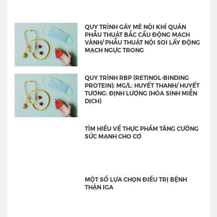
QUY TRÌNH GÂY MÊ NỘI KHÍ QUẢN
PHẪU THUẬT BẮC CẦU ĐỘNG MẠCH
VÀNH/ PHẪU THUẬT NỘI SOI LẤY ĐỘNG
MẠCH NGỰC TRONG
QUY TRÌNH RBP (RETINOL-BINDING
PROTEIN): MG/L: HUYẾT THANH/ HUYẾT
TƯƠNG: ĐỊNH LƯỢNG (HÓA SINH MIỄN
DỊCH)
TÌM HIỂU VỀ THỰC PHẨM TĂNG CƯỜNG
SỨC MẠNH CHO CƠ
MỘT SỐ LỰA CHỌN ĐIỀU TRỊ BỆNH
THẬN IGA