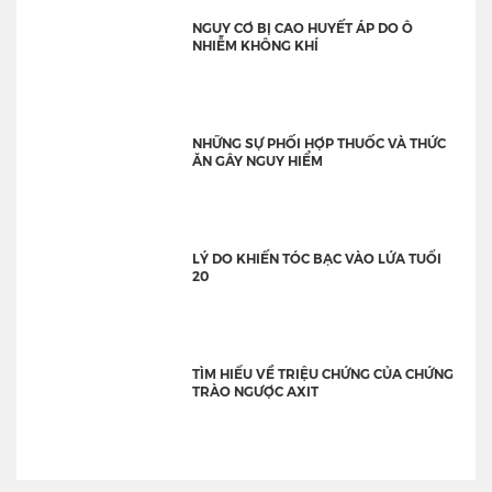
NGUY CƠ BỊ CAO HUYẾT ÁP DO Ô
NHIỄM KHÔNG KHÍ
NHỮNG SỰ PHỐI HỢP THUỐC VÀ THỨC
ĂN GÂY NGUY HIỂM
LÝ DO KHIẾN TÓC BẠC VÀO LỨA TUỔI
20
TÌM HIỂU VỀ TRIỆU CHỨNG CỦA CHỨNG
TRÀO NGƯỢC AXIT