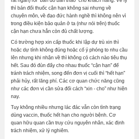
rất ngắn) rồi “bán đổ bán tháo” cho khách hàng. Về lý
thì bán đổi thuốc cận hạn không sai nhưng về
chuyên môn, về đạo đức hành nghề thì không nên vì
trong điều kiện bảo quản ở ta (như nói trên) thuốc
cận hạn chưa hẳn còn đủ chất lượng.
Có trường hợp xin cấp thuốc khi lập dự trù xin thì
hoặc dự tính không đúng hoặc cố ý phóng to nhu cầu
lên nhưng khi nhận về thì không có cách nào tiêu thụ
hết. Sau đó đùn đẩy cho nhau thuốc “cận hạn” để
tránh trách nhiệm, song đến đơn vị cuối thì “hết hạn”
phải hủy, rất lãng phí. Các cơ quan chức năng cũng
như các đơn vị cần sửa đổi cách “xin - cho” như hiện
nay.
Tuy không nhiều nhưng lác đác vẫn còn tình trạng
dùng vaccin, thuốc hết hạn cho người bệnh. Cơ
quan hữu quan cần truy cứu nguyên nhân, xác định
trách nhiệm, xử lý nghiêm.