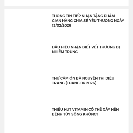
THÔNG TIN TIẾP NHẬN TẶNG PHẨM
GIAN HÀNG CHIA SẺ YÊU THƯƠNG NGÀY
13/02/2026
DẤU HIỆU NHẬN BIẾT VẾT THƯƠNG BỊ
NHIỄM TRÙNG
THƯ CẢM ƠN BÀ NGUYỄN THỊ DIỆU
TRANG (THÁNG 06.2026)
THIẾU HỤT VITAMIN CÓ THỂ GÂY NÊN
BỆNH TỦY SỐNG KHÔNG?