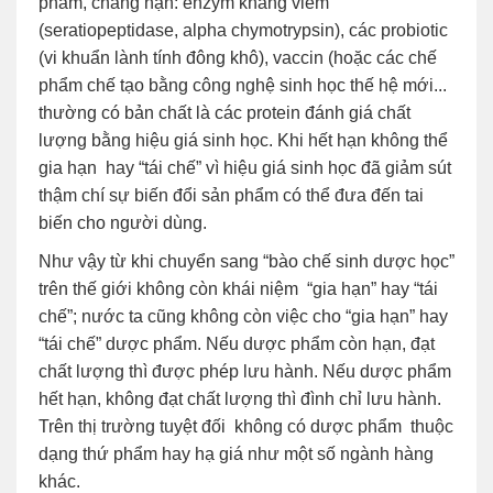
phẩm, chẳng hạn: enzym kháng viêm
(seratiopeptidase, alpha chymotrypsin), các probiotic
(vi khuẩn lành tính đông khô), vaccin (hoặc các chế
phẩm chế tạo bằng công nghệ sinh học thế hệ mới...
thường có bản chất là các protein đánh giá chất
lượng bằng hiệu giá sinh học. Khi hết hạn không thể
gia hạn hay “tái chế” vì hiệu giá sinh học đã giảm sút
thậm chí sự biến đổi sản phẩm có thể đưa đến tai
biến cho người dùng.
Như vậy từ khi chuyển sang “bào chế sinh dược học”
trên thế giới không còn khái niệm “gia hạn” hay “tái
chế”; nước ta cũng không còn việc cho “gia hạn” hay
“tái chế” dược phẩm. Nếu dược phẩm còn hạn, đạt
chất lượng thì được phép lưu hành. Nếu dược phẩm
hết hạn, không đạt chất lượng thì đình chỉ lưu hành.
Trên thị trường tuyệt đối không có dược phẩm thuộc
dạng thứ phẩm hay hạ giá như một số ngành hàng
khác.