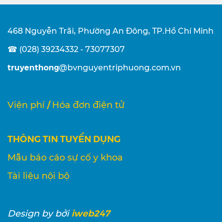
468 Nguyễn Trãi, Phường An Đông, TP.Hồ Chí Minh
☎ (028) 39234332 - 73077307
truyenthong
@bvnguyentriphuong.com.vn
/
Viện phí
Hóa đơn điện tử
THÔNG TIN TUYỂN DỤNG
Mẫu báo cáo sự cố y khoa
Tài liệu nội bộ
iweb247
Design
by bởi