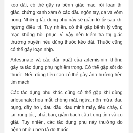
kéo dài, có thể gây ra bệnh giác mạc, rối loạn thị
giác, chứng xanh xám ở các đầu ngón tay, da và vòm
họng, Những tác dụng phụ này sẽ giảm từ từ sau khi
ngừng điều trị. Tuy nhiên, có thể gặp bệnh lý võng
mạc không hồi phục, vì vậy nên kiểm tra thị giác
thường xuyên nếu dùng thuốc kéo dài. Thuốc cũng
có thể gây loạn nhịp.
Arlesunate và các dẫn xuất của arlemisinin không
gây ra tác dụng phụ nghiêm trọng. Có thể gặp sốt do
thuốc. Nếu dùng liều cao có thể gây ảnh hưởng trên
tim mạch.
Các tác dụng phụ khác cũng có thể gặp khi dùng
arlesunate: hoa mắt, chóng mặt, ngứa, nôn mửa, đau
bụng, đầy hơi, đau đầu, đau mình mẩy, tiêu chảy, ù
tai, rụng tóc, phát ban, giảm bạch cầu trung tính và co
giật. Tuy nhiên, các tác dụng phụ này thường do
bệnh nhiều hơn là do thuốc.