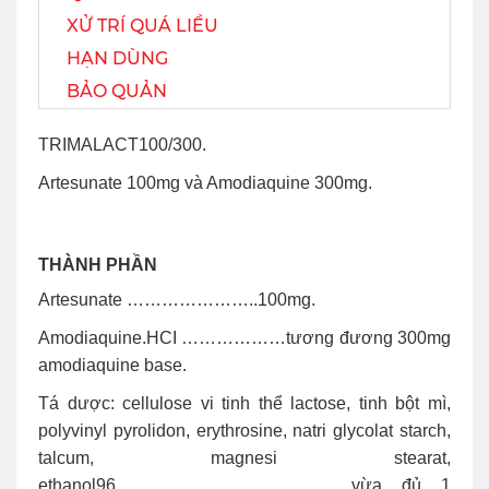
XỬ TRÍ QUÁ LIỀU
HẠN DÙNG
BẢO QUẢN
TRIMALACT100/300.
Artesunate 100mg và Amodiaquine 300mg.
THÀNH PHẦN
Artesunate …………………..100mg.
Amodiaquine.HCI ………………tương đương 300mg
amodiaquine base.
Tá dược: cellulose vi tinh thể lactose, tinh bột mì,
polyvinyl pyrolidon, erythrosine, natri glycolat starch,
talcum, magnesi stearat,
ethanol96…………………………………..vừa đủ 1