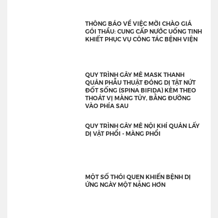
THÔNG BÁO VỀ VIỆC MỜI CHÀO GIÁ
GÓI THẦU: CUNG CẤP NƯỚC UỐNG TINH
KHIẾT PHỤC VỤ CÔNG TÁC BỆNH VIỆN
QUY TRÌNH GÂY MÊ MASK THANH
QUẢN PHẪU THUẬT ĐÓNG DỊ TẬT NỨT
ĐỐT SỐNG (SPINA BIFIDA) KÈM THEO
THOÁT VỊ MÀNG TỦY, BẰNG ĐƯỜNG
VÀO PHÍA SAU
QUY TRÌNH GÂY MÊ NỘI KHÍ QUẢN LẤY
DỊ VẬT PHỔI - MÀNG PHỔI
MỘT SỐ THÓI QUEN KHIẾN BỆNH DỊ
ỨNG NGÀY MỘT NẶNG HƠN