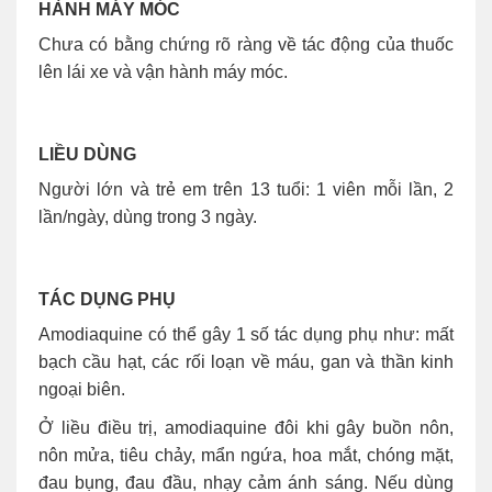
HÀNH MÁY MÓC
Chưa có bằng chứng rõ ràng về tác động của thuốc
lên lái xe và vận hành máy móc.
LIỀU DÙNG
Người lớn và trẻ em trên 13 tuổi: 1 viên mỗi lần, 2
lần/ngày, dùng trong 3 ngày.
TÁC DỤNG PHỤ
Amodiaquine có thể gây 1 số tác dụng phụ như: mất
bạch cầu hạt, các rối loạn về máu, gan và thần kinh
ngoại biên.
Ở liều điều trị, amodiaquine đôi khi gây buồn nôn,
nôn mửa, tiêu chảy, mẩn ngứa, hoa mắt, chóng mặt,
đau bụng, đau đầu, nhạy cảm ánh sáng. Nếu dùng