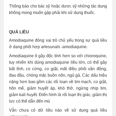
Thông báo cho bác sỹ hoặc dược sỹ những tác dụng
không mong muốn gặp phải khi sử dụng thuốc.
QUÁ LIỀU
Amodiaquine đóng vai trò chủ yếu trong sự quá liều
ở dạng phối hợp arlesunals -amodiaquine.
Amodiaquine ít gây độc tính hơn so với chioroquine,
tuy nhiên khi dùng amodiaquine liều lớn, có thể gây
bất tỉnh, co cứng, co giật, mất điều phối vận động,
đau đầu, chóng mặt, buồn nôn, ngủ gà. Các dấu hiệu
nặng hơn bao gồm các rối loạn về tim mạch, co giật,
hôn mê, giảm huyết áp, khó thở, ngừng nhịp tim,
giảm kali huyết. Điển hình là rối loạn thị giác, giảm thị
lực có thể dẫn đến mù
Vẫn chưa có dữ liệu nào về sử dụng quá liều