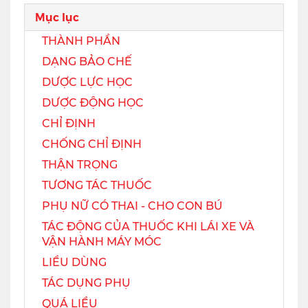
Mục lục
THÀNH PHẦN
DẠNG BẢO CHẾ
DƯỢC LỰC HỌC
DƯỢC ĐỘNG HỌC
CHỈ ĐỊNH
CHỐNG CHỈ ĐỊNH
THẬN TRỌNG
TƯƠNG TÁC THUỐC
PHỤ NỮ CÓ THAI - CHO CON BÚ
TÁC ĐỘNG CỦA THUỐC KHI LÁI XE VÀ
VẬN HÀNH MÁY MÓC
LIỀU DÙNG
TÁC DỤNG PHỤ
QUÁ LIỀU