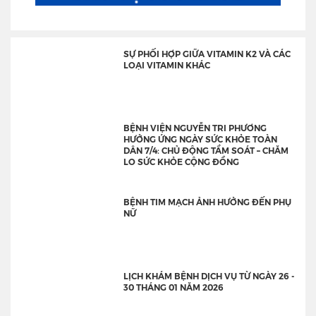
SỰ PHỐI HỢP GIỮA VITAMIN K2 VÀ CÁC
LOẠI VITAMIN KHÁC
BỆNH VIỆN NGUYỄN TRI PHƯƠNG
HƯỞNG ỨNG NGÀY SỨC KHỎE TOÀN
DÂN 7/4: CHỦ ĐỘNG TẦM SOÁT – CHĂM
LO SỨC KHỎE CỘNG ĐỒNG
BỆNH TIM MẠCH ẢNH HƯỞNG ĐẾN PHỤ
NỮ
LỊCH KHÁM BỆNH DỊCH VỤ TỪ NGÀY 26 -
30 THÁNG 01 NĂM 2026