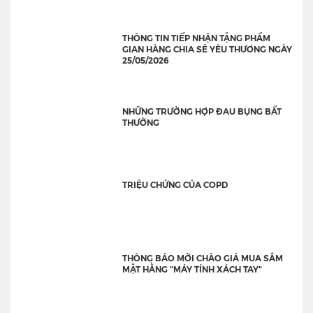
THÔNG TIN TIẾP NHẬN TẶNG PHẨM
GIAN HÀNG CHIA SẺ YÊU THƯƠNG NGÀY
25/05/2026
NHỮNG TRƯỜNG HỢP ĐAU BỤNG BẤT
THƯỜNG
TRIỆU CHỨNG CỦA COPD
THÔNG BÁO MỜI CHÀO GIÁ MUA SẮM
MẶT HẰNG "MÁY TÍNH XÁCH TAY"