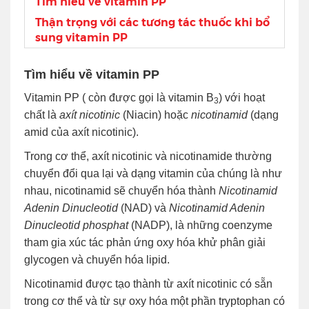
Tìm hiểu về vitamin PP
Thận trọng với các tương tác thuốc khi bổ
sung vitamin PP
Tìm hiểu về vitamin PP
Vitamin PP ( còn được gọi là vitamin B
) với hoạt
3
chất là
axít nicotinic
(Niacin) hoặc
nicotinamid
(dạng
amid của axít nicotinic).
Trong cơ thể, axít nicotinic và nicotinamide thường
chuyển đổi qua lại và dạng vitamin của chúng là như
nhau, nicotinamid sẽ chuyển hóa thành
Nicotinamid
Adenin Dinucleotid
(NAD) và
Nicotinamid Adenin
Dinucleotid phosphat
(NADP), là những coenzyme
tham gia xúc tác phản ứng oxy hóa khử phân giải
glycogen và chuyển hóa lipid.
Nicotinamid được tạo thành từ axít nicotinic có sẵn
trong cơ thể và từ sự oxy hóa một phần tryptophan có