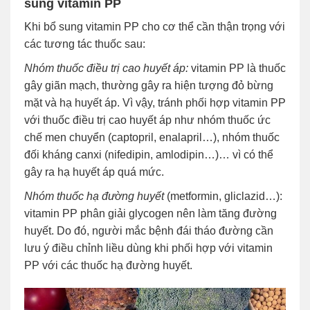
sung vitamin PP
Khi bổ sung vitamin PP cho cơ thể cần thận trọng với
các tương tác thuốc sau:
Nhóm thuốc điều trị cao huyết áp:
vitamin PP là thuốc
gây giãn mạch, thường gây ra hiện tượng đỏ bừng
mặt và hạ huyết áp. Vì vậy, tránh phối hợp vitamin PP
với thuốc điều trị cao huyết áp như nhóm thuốc ức
chế men chuyển (captopril, enalapril…), nhóm thuốc
đối kháng canxi (nifedipin, amlodipin…)… vì có thể
gây ra hạ huyết áp quá mức.
Nhóm thuốc hạ đường huyết
(metformin, gliclazid…):
vitamin PP phân giải glycogen nên làm tăng đường
huyết. Do đó, người mắc bệnh đái tháo đường cần
lưu ý điều chỉnh liều dùng khi phối hợp với vitamin
PP với các thuốc hạ đường huyết.