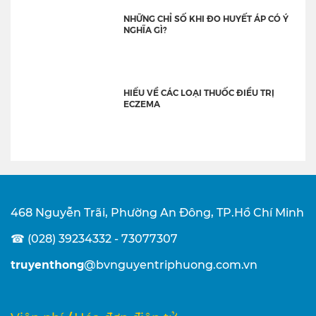
NHỮNG CHỈ SỐ KHI ĐO HUYẾT ÁP CÓ Ý
NGHĨA GÌ?
HIỂU VỀ CÁC LOẠI THUỐC ĐIỀU TRỊ
ECZEMA
468 Nguyễn Trãi, Phường An Đông, TP.Hồ Chí Minh
☎ (028) 39234332 - 73077307
truyenthong
@bvnguyentriphuong.com.vn