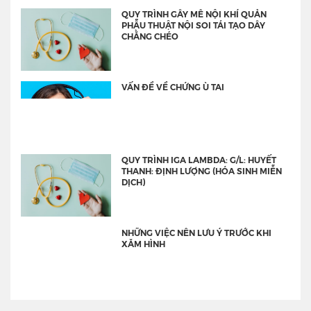
QUY TRÌNH GÂY MÊ NỘI KHÍ QUẢN
PHẪU THUẬT NỘI SOI TÁI TẠO DÂY
CHẰNG CHÉO
VẤN ĐỀ VỀ CHỨNG Ù TAI
QUY TRÌNH IGA LAMBDA: G/L: HUYẾT
THANH: ĐỊNH LƯỢNG (HÓA SINH MIỄN
DỊCH)
NHỮNG VIỆC NÊN LƯU Ý TRƯỚC KHI
XĂM HÌNH