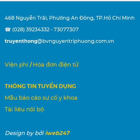
468 Nguyễn Trãi, Phường An Đông, TP.Hồ Chí Minh
☎ (028) 39234332 - 73077307
truyenthong
@bvnguyentriphuong.com.vn
/
Viện phí
Hóa đơn điện tử
THÔNG TIN TUYỂN DỤNG
Mẫu báo cáo sự cố y khoa
Tài liệu nội bộ
iweb247
Design
by bởi