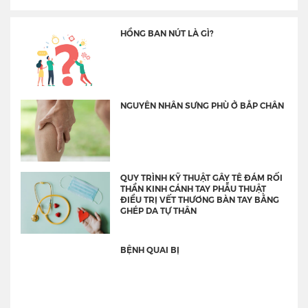
HỒNG BAN NÚT LÀ GÌ?
NGUYÊN NHÂN SƯNG PHÙ Ở BẮP CHÂN
QUY TRÌNH KỸ THUẬT GÂY TÊ ĐÁM RỐI
THẦN KINH CÁNH TAY PHẪU THUẬT
ĐIỀU TRỊ VẾT THƯƠNG BÀN TAY BẰNG
GHÉP DA TỰ THÂN
BỆNH QUAI BỊ