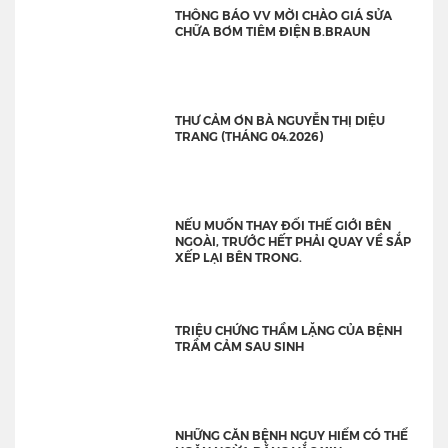
THÔNG BÁO VV MỜI CHÀO GIÁ SỬA
CHỮA BƠM TIÊM ĐIỆN B.BRAUN
THƯ CẢM ƠN BÀ NGUYỄN THỊ DIỆU
TRANG (THÁNG 04.2026)
NẾU MUỐN THAY ĐỔI THẾ GIỚI BÊN
NGOÀI, TRƯỚC HẾT PHẢI QUAY VỀ SẮP
XẾP LẠI BÊN TRONG.
TRIỆU CHỨNG THẦM LẶNG CỦA BỆNH
TRẦM CẢM SAU SINH
NHỮNG CĂN BỆNH NGUY HIỂM CÓ THỂ