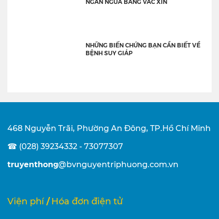
NGĂN NGỪA BẰNG VẮC XIN
NHỮNG BIẾN CHỨNG BẠN CẦN BIẾT VỀ
BỆNH SUY GIÁP
468 Nguyễn Trãi, Phường An Đông, TP.Hồ Chí Minh
☎ (028) 39234332 - 73077307
truyenthong
@bvnguyentriphuong.com.vn
/
Viện phí
Hóa đơn điện tử