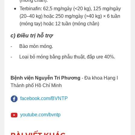
(móng chân).
Terbinafin: 62,5 mg/ngày (<20 kg), 125 mg/ngày
(20–40 kg) hoặc 250 mg/ngày (>40 kg) × 6 tuần
(móng tay) hoặc 12 tuần (móng chân)
c) Điều trị hỗ trợ
- Bào mòn móng.
- Loại bỏ móng bằng phẫu thuật, đắp ure 40%.
Bệnh viện Nguyễn Tri Phương
- Đa khoa Hạng I
Thành phố Hồ Chí Minh
facebook.com/BVNTP
youtube.com/bvntp
BÀI VIẾT KHÁC