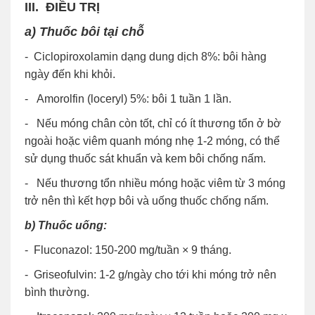
III.
ĐIỀU TRỊ
a) Thuốc bôi tại chỗ
- Ciclopiroxolamin dạng dung dịch 8%: bôi hàng
ngày đến khi khỏi.
- Amorolfin (loceryl) 5%: bôi 1 tuần 1 lần.
- Nếu móng chân còn tốt, chỉ có ít thương tổn ở bờ
ngoài hoặc viêm quanh móng nhẹ 1-2 móng, có thể
sử dụng thuốc sát khuẩn và kem bôi chống nấm.
- Nếu thương tổn nhiều móng hoặc viêm từ 3 móng
trở nên thì kết hợp bôi và uống thuốc chống nấm.
b) Thuốc uống:
- Fluconazol: 150-200 mg/tuần × 9 tháng.
- Griseofulvin: 1-2 g/ngày cho tới khi móng trở nên
bình thường.