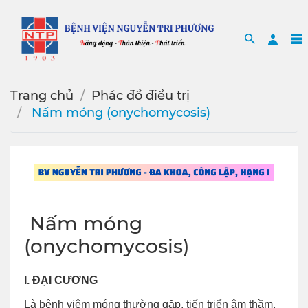
Search
Sea
Trang chủ
Phác đồ điều trị
️ Nấm móng (onychomycosis)
️ Nấm móng
(onychomycosis)
I.
ĐẠI CƯƠNG
Là bệnh viêm móng thường gặp, tiến triển âm thầm,