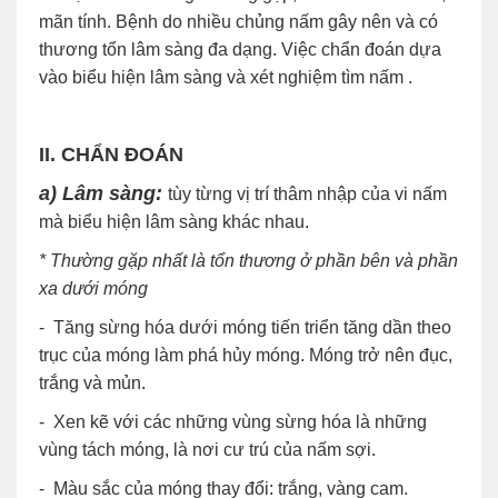
mãn tính. Bệnh do nhiều chủng nấm gây nên và có
thương tổn lâm sàng đa dạng. Việc chẩn đoán dựa
vào biểu hiện lâm sàng và xét nghiệm tìm nấm .
II.
CHẨN ĐOÁN
a) Lâm sàng:
tùy từng vị trí thâm nhập của vi nấm
mà biểu hiện lâm
sàng khác nhau.
* Thường gặp nhất là tổn thương ở phần bên và phần
xa dưới móng
- Tăng sừng hóa dưới móng tiến triển tăng dần theo
trục của móng làm phá hủy móng. Móng trở nên đục,
trắng và mủn.
- Xen kẽ với các những vùng sừng hóa là những
vùng tách móng, là nơi cư trú của nấm sợi.
- Màu sắc của móng thay đổi: trắng, vàng cam.