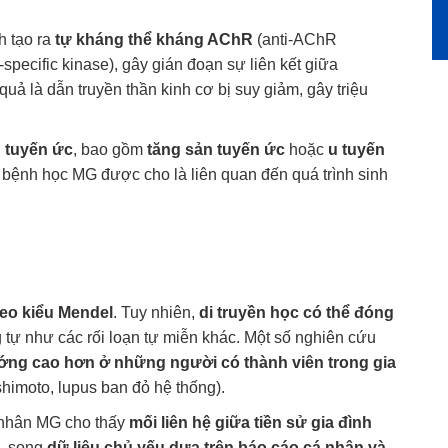
h tạo ra
tự kháng thể kháng AChR
(anti-AChR
pecific kinase), gây gián đoạn sự liên kết giữa
quả là dẫn truyền thần kinh cơ bị suy giảm, gây triệu
i
tuyến ức
, bao gồm
tăng sản tuyến ức
hoặc
u tuyến
nh bệnh học MG được cho là liên quan đến quá trình sinh
heo kiểu Mendel
. Tuy nhiên,
di truyền học có thể đóng
g tự như các rối loạn tự miễn khác. Một số nghiên cứu
ớng cao hơn ở những người có thành viên trong gia
himoto, lupus ban đỏ hệ thống).
 nhân MG cho thấy
mối liên hệ giữa tiền sử gia đình
, song
dữ liệu chủ yếu dựa trên báo cáo cá nhân và