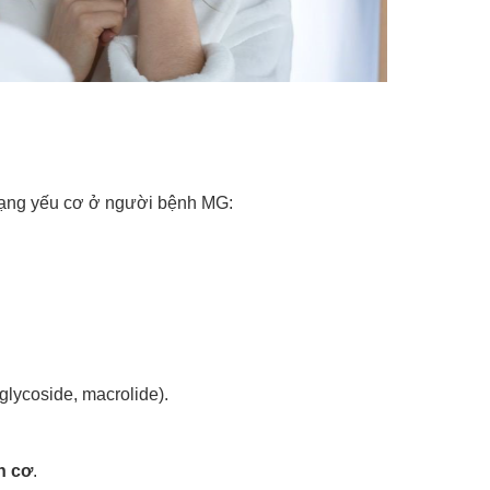
 trạng yếu cơ ở người bệnh MG:
lycoside, macrolide).
n cơ
.