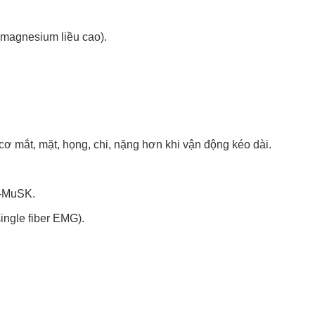
(magnesium liều cao).
 cơ mắt, mặt, họng, chi, nặng hơn khi vận động kéo dài.
i-MuSK.
single fiber EMG).