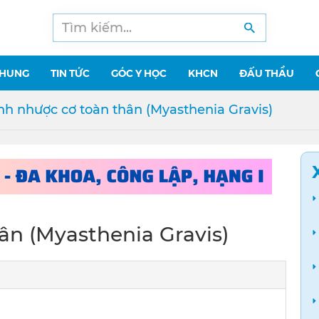
CHUNG
TIN TỨC
GÓC Y HỌC
KHCN
ĐẤU THẦU
h nhược cơ toàn thân (Myasthenia Gravis)
ân (Myasthenia Gravis)