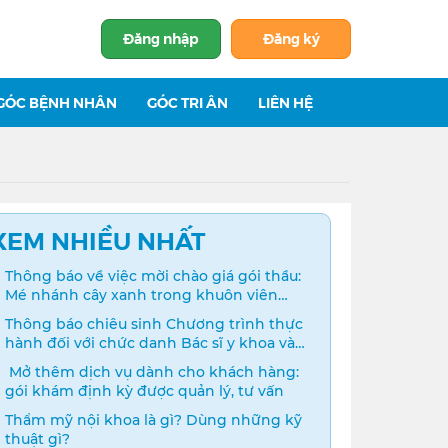
Đăng nhập
Đăng ký
GÓC BỆNH NHÂN
GÓC TRI ÂN
LIÊN HỆ
XEM NHIỀU NHẤT
Thông báo về việc mời chào giá gói thầu:
Mé nhánh cây xanh trong khuôn viên
bệnh viện
Thông báo chiêu sinh Chương trình thực
hành đối với chức danh Bác sĩ y khoa và
Điều dưỡng năm 2024
️ Mở thêm dịch vụ dành cho khách hàng:
gói khám định kỳ được quản lý, tư vấn
Thẩm mỹ nội khoa là gì? Dùng những kỹ
thuật gì?