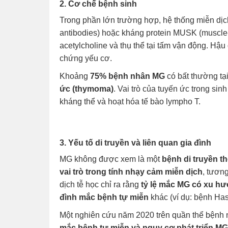
2. Cơ chế bệnh sinh
Trong phần lớn trường hợp, hệ thống miễn dịc
antibodies) hoặc kháng protein MUSK (muscle-s
acetylcholine và thụ thể tại tấm vận động. Hậu 
chứng yếu cơ.
Khoảng
75% bệnh nhân MG
có bất thường tạ
ức (thymoma)
. Vai trò của tuyến ức trong si
kháng thể và hoạt hóa tế bào lympho T.
3. Yếu tố di truyền và liên quan gia đình
MG không được xem là một
bệnh di truyền t
vai trò trong tính nhạy cảm miễn dịch
, tươn
dịch tễ học chỉ ra rằng
tỷ lệ mắc MG có xu hư
đình mắc bệnh tự miễn
khác (ví dụ: bệnh Has
Một nghiên cứu năm 2020 trên quần thể bệnh
mắc bệnh tự miễn và nguy cơ phát triển MG