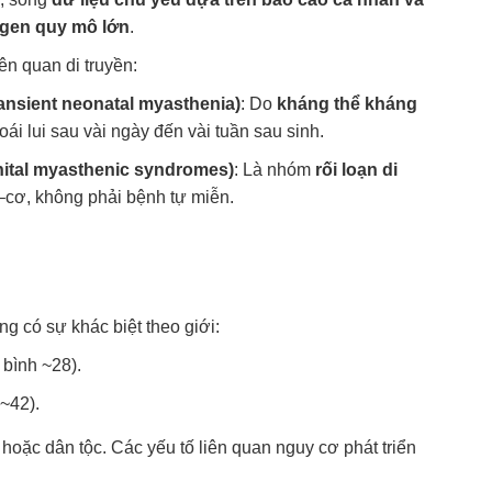
gen quy mô lớn
.
iên quan di truyền:
nsient neonatal myasthenia)
: Do
kháng thể kháng
oái lui sau vài ngày đến vài tuần sau sinh.
ital myasthenic syndromes)
: Là nhóm
rối loạn di
cơ, không phải bệnh tự miễn.
ng có sự khác biệt theo giới:
 bình ~28).
 ~42).
hoặc dân tộc. Các yếu tố liên quan nguy cơ phát triển