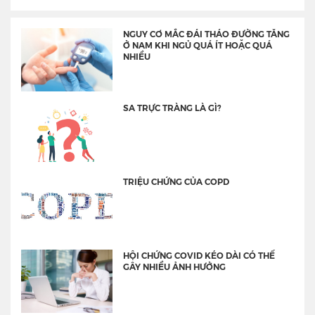
NGUY CƠ MẮC ĐÁI THÁO ĐƯỜNG TĂNG
Ở NAM KHI NGỦ QUÁ ÍT HOẶC QUÁ
NHIỀU
SA TRỰC TRÀNG LÀ GÌ?
TRIỆU CHỨNG CỦA COPD
HỘI CHỨNG COVID KÉO DÀI CÓ THỂ
GÂY NHIỀU ẢNH HƯỞNG