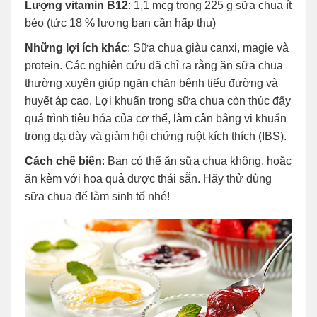
Lượng vitamin B12
: 1,1 mcg trong 225 g sữa chua ít
béo (tức 18 % lượng bạn cần hấp thụ)
Những lợi ích khác
: Sữa chua giàu canxi, magie và
protein. Các nghiên cứu đã chỉ ra rằng ăn sữa chua
thường xuyên giúp ngăn chặn bệnh tiểu đường và
huyết áp cao. Lợi khuẩn trong sữa chua còn thúc đẩy
quá trình tiêu hóa của cơ thể, làm cân bằng vi khuẩn
trong dạ dày và giảm hội chứng ruột kích thích (IBS).
Cách chế biến
: Bạn có thể ăn sữa chua không, hoặc
ăn kèm với hoa quả được thái sẵn. Hãy thử dùng
sữa chua để làm sinh tố nhé!