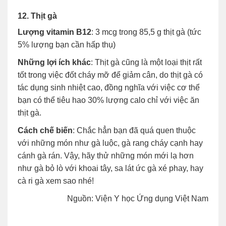
12. Thịt gà
Lượng vitamin B12
: 3 mcg trong 85,5 g thịt gà (tức
5% lượng bạn cần hấp thụ)
Những lợi ích khác
: Thịt gà cũng là một loại thịt rất
tốt trong việc đốt cháy mỡ để giảm cân, do thịt gà có
tác dụng sinh nhiệt cao, đồng nghĩa với việc cơ thể
bạn có thể tiêu hao 30% lượng calo chỉ với việc ăn
thịt gà.
Cách chế biến
: Chắc hẳn bạn đã quá quen thuộc
với những món như gà luộc, gà rang cháy cạnh hay
cánh gà rán. Vậy, hãy thử những món mới lạ hơn
như gà bỏ lò với khoai tây, sa lát ức gà xé phay, hay
cà ri gà xem sao nhé!
Nguồn: Viện Y học Ứng dụng Việt Nam