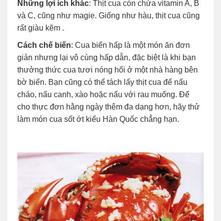
Những lợi ích khác
: Thịt cua còn chứa vitamin A, B
và C, cũng như magie. Giống như hàu, thịt cua cũng
rất giàu kẽm .
Cách chế biến
: Cua biển hấp là một món ăn đơn
giản nhưng lại vô cùng hấp dẫn, đặc biệt là khi bạn
thưởng thức cua tươi nóng hổi ở một nhà hàng bên
bờ biển. Bạn cũng có thể tách lấy thịt cua để nấu
cháo, nấu canh, xào hoặc nấu với rau muống. Để
cho thực đơn hằng ngày thêm đa dạng hơn, hãy thử
làm món cua sốt ớt kiểu Hàn Quốc chẳng hạn.