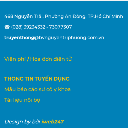
468 Nguyễn Trãi, Phường An Đông, TP.Hồ Chí Minh
☎ (028) 39234332 - 73077307
truyenthong
@bvnguyentriphuong.com.vn
/
Viện phí
Hóa đơn điện tử
THÔNG TIN TUYỂN DỤNG
Mẫu báo cáo sự cố y khoa
Tài liệu nội bộ
iweb247
Design
by bởi