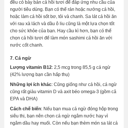
đều có bày bán cá hồi tươi để đáp ứng nhu cầu của
người tiêu dùng. Bạn có thể rán hoặc nướng cá hồi,
hoặc làm cá hồi sốt bơ, tỏi và chanh. Sa lát cá hồi ăn
với rau xà lách và dầu ô liu cũng là một lựa chọn tốt
cho sức khỏe của bạn. Hay cầu kì hơn, bạn có thể
chọn cá hồi tươi để làm món sashimi cá hồi ăn với
nước cốt chanh.
7. Cá ngừ
Lượng vitamin B12
: 2,5 mcg trong 85,5 g cá ngừ
(42% lượng bạn cần hấp thụ)
Những lợi ích khác
: Cũng giống như cá hồi, cá ngừ
cũng rất giàu vitamin D và axit béo omega-3 (gồm cả
EPA và DHA)
Cách chế biến
: Nếu bạn mua cá ngừ đóng hộp trong
siêu thị, bạn nên chọn cá ngừ ngâm nước hay vì
ngâm dầu hay muối. Còn nếu bạn thèm món sa lát cá