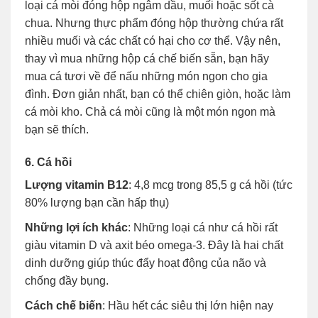
loại cá mòi đóng hộp ngâm dầu, muối hoặc sốt cà
chua. Nhưng thực phẩm đóng hộp thường chứa rất
nhiều muối và các chất có hại cho cơ thể. Vậy nên,
thay vì mua những hộp cá chế biến sẵn, bạn hãy
mua cá tươi về để nấu những món ngon cho gia
đình. Đơn giản nhất, bạn có thể chiên giòn, hoặc làm
cá mòi kho. Chả cá mòi cũng là một món ngon mà
bạn sẽ thích.
6. Cá hồi
Lượng vitamin B12
: 4,8 mcg trong 85,5 g cá hồi (tức
80% lượng bạn cần hấp thụ)
Những lợi ích khác
: Những loại cá như cá hồi rất
giàu vitamin D và axit béo omega-3. Đây là hai chất
dinh dưỡng giúp thúc đẩy hoạt động của não và
chống đầy bụng.
Cách chế biến
: Hầu hết các siêu thị lớn hiện nay