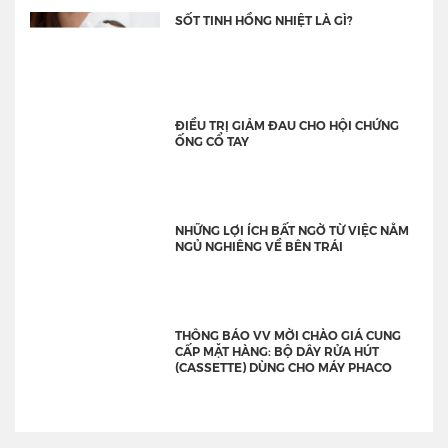
SỐT TINH HỒNG NHIỆT LÀ GÌ?
ĐIỀU TRỊ GIẢM ĐAU CHO HỘI CHỨNG
ỐNG CỔ TAY
NHỮNG LỢI ÍCH BẤT NGỜ TỪ VIỆC NẰM
NGỦ NGHIÊNG VỀ BÊN TRÁI
THÔNG BÁO VV MỜI CHÀO GIÁ CUNG
CẤP MẶT HÀNG: BỘ DÂY RỬA HÚT
(CASSETTE) DÙNG CHO MÁY PHACO