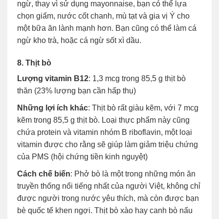
ngừ, thay vì sử dụng mayonnaise, bạn có thể lựa
chọn giấm, nước cốt chanh, mù tạt và gia vị Ý cho
một bữa ăn lành mạnh hơn. Bạn cũng có thể làm cá
ngừ kho trà, hoặc cá ngừ sốt xì dầu.
8. Thịt bò
Lượng vitamin B12
: 1,3 mcg trong 85,5 g thịt bò
thăn (23% lượng bạn cần hấp thụ)
Những lợi ích khác
: Thịt bò rất giàu kẽm, với 7 mcg
kẽm trong 85,5 g thịt bò. Loại thực phẩm này cũng
chứa protein và vitamin nhóm B riboflavin, một loại
vitamin được cho rằng sẽ giúp làm giảm triệu chứng
của PMS (hội chứng tiền kinh nguyệt)
Cách chế biến
: Phở bò là một trong những món ăn
truyền thống nổi tiếng nhất của người Việt, không chỉ
được người trong nước yêu thích, mà còn được bạn
bè quốc tế khen ngợi. Thịt bò xào hay canh bò nấu