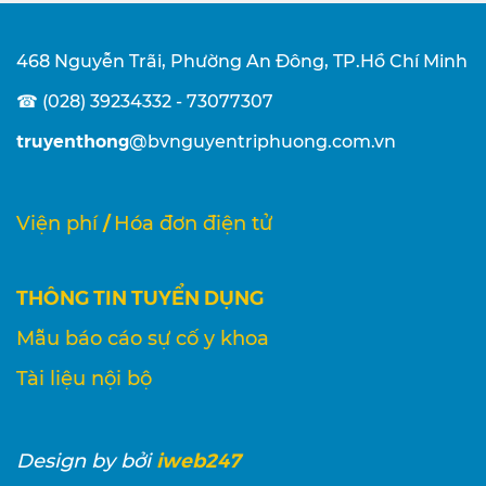
468 Nguyễn Trãi, Phường An Đông, TP.Hồ Chí Minh
☎ (028) 39234332 - 73077307
truyenthong
@bvnguyentriphuong.com.vn
/
Viện phí
Hóa đơn điện tử
THÔNG TIN TUYỂN DỤNG
Mẫu báo cáo sự cố y khoa
Tài liệu nội bộ
iweb247
Design
by bởi