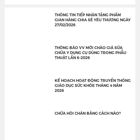
THÔNG TIN TIẾP NHẬN TẶNG PHẨM
GIAN HÀNG CHIA SẺ YÊU THƯƠNG NGÀY
27/02/2026
THÔNG BÁO VV MỜI CHÀO GIÁ SỬA
CHỮA Y DỤNG CỤ DÙNG TRONG PHẪU
THUẬT LẦN 6-2026
KẾ HOẠCH HOẠT ĐỘNG TRUYỀN THÔNG
GIÁO DỤC SỨC KHỎE THÁNG 4 NĂM
2026
CHỮA HÔI CHÂN BẰNG CÁCH NÀO?