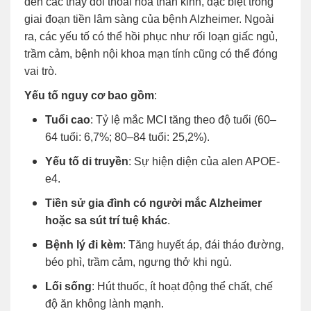
đến các thay đổi thoái hóa thần kinh, đặc biệt trong
giai đoạn tiền lâm sàng của bệnh Alzheimer. Ngoài
ra, các yếu tố có thể hồi phục như rối loạn giấc ngủ,
trầm cảm, bệnh nội khoa mạn tính cũng có thể đóng
vai trò.
Yếu tố nguy cơ bao gồm
:
Tuổi cao
: Tỷ lệ mắc MCI tăng theo độ tuổi (60–
64 tuổi: 6,7%; 80–84 tuổi: 25,2%).
Yếu tố di truyền
: Sự hiện diện của alen APOE-
e4.
Tiền sử gia đình có người mắc Alzheimer
hoặc sa sút trí tuệ khác
.
Bệnh lý đi kèm
: Tăng huyết áp, đái tháo đường,
béo phì, trầm cảm, ngưng thở khi ngủ.
Lối sống
: Hút thuốc, ít hoạt động thể chất, chế
độ ăn không lành mạnh.