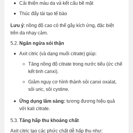
Cải thiện màu da và kết cấu bề mặt
Thúc đẩy tái tạo tế bào
Lưu ý
: nồng độ cao có thể gây kích ứng, đặc biệt
trên da nhạy cảm.
5.2.
Ngăn ngừa sỏi thận
Axit citric (và dạng muối citrate) giúp:
Tăng nồng độ citrate trong nước tiểu (ức chế
kết tinh canxi).
Giảm nguy cơ hình thành sỏi canxi oxalat,
sỏi uric, sỏi cystine.
Ứng dụng lâm sàng:
tương đương hiệu quả
với kali citrate.
5.3.
Tăng hấp thu khoáng chất
Axit citric tạo các phức chất dễ hấp thu như: