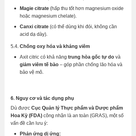
Magie citrate
(hấp thu tốt hơn magnesium oxide
hoặc magnesium chelate).
Canxi citrate
(có thể dùng khi đói, không cần
acid dạ dày).
5.4.
Chống oxy hóa và kháng viêm
Axit citric có khả năng
trung hòa gốc tự do
và
giảm viêm tế bào
– góp phần chống lão hóa và
bảo vệ mô.
6. Nguy cơ và tác dụng phụ
Dù được
Cục Quản lý Thực phẩm và Dược phẩm
Hoa Kỳ (FDA)
công nhận là an toàn (GRAS), một số
vấn đề cần lưu ý:
Phản ứng dị ứng: