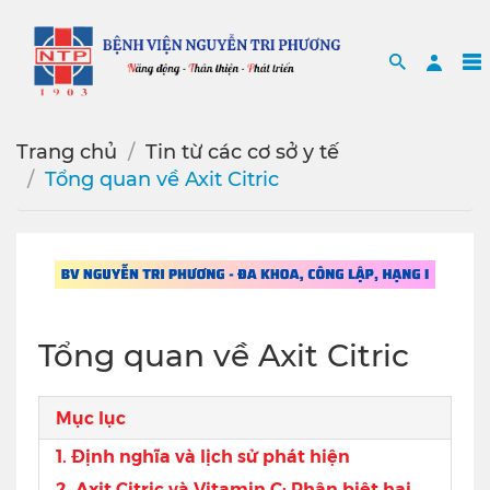
Search
Sea
Trang chủ
Tin từ các cơ sở y tế
Tổng quan về Axit Citric
Tổng quan về Axit Citric
Mục lục
1. Định nghĩa và lịch sử phát hiện
2. Axit Citric và Vitamin C: Phân biệt hai