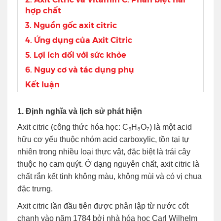
hợp chất
3. Nguồn gốc axit citric
4. Ứng dụng của Axit Citric
5. Lợi ích đối với sức khỏe
6. Nguy cơ và tác dụng phụ
Kết luận
1. Định nghĩa và lịch sử phát hiện
Axit citric (công thức hóa học: C₆H₈O₇) là một acid
hữu cơ yếu thuộc nhóm acid carboxylic, tồn tại tự
nhiên trong nhiều loại thực vật, đặc biệt là trái cây
thuộc họ cam quýt. Ở dạng nguyên chất, axit citric là
chất rắn kết tinh không màu, không mùi và có vị chua
đặc trưng.
Axit citric lần đầu tiên được phân lập từ nước cốt
chanh vào năm 1784 bởi nhà hóa học Carl Wilhelm