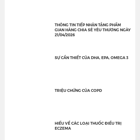
THÔNG TIN TIẾP NHẬN TẶNG PHẨM
GIAN HÀNG CHIA SẺ YÊU THƯƠNG NGÀY
21/04/2026
SỰ CẦN THIẾT CỦA DHA, EPA, OMEGA 3
TRIỆU CHỨNG CỦA COPD
HIỂU VỀ CÁC LOẠI THUỐC ĐIỀU TRỊ
ECZEMA