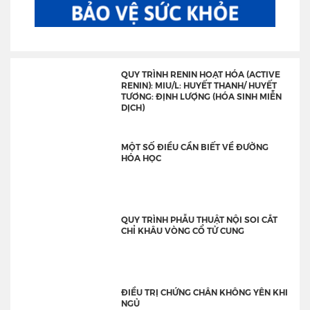
QUY TRÌNH RENIN HOẠT HÓA (ACTIVE
RENIN): MIU/L: HUYẾT THANH/ HUYẾT
TƯƠNG: ĐỊNH LƯỢNG (HÓA SINH MIỄN
DỊCH)
MỘT SỐ ĐIỀU CẦN BIẾT VỀ ĐƯỜNG
HÓA HỌC
QUY TRÌNH PHẪU THUẬT NỘI SOI CẮT
CHỈ KHÂU VÒNG CỔ TỬ CUNG
ĐIỀU TRỊ CHỨNG CHÂN KHÔNG YÊN KHI
NGỦ