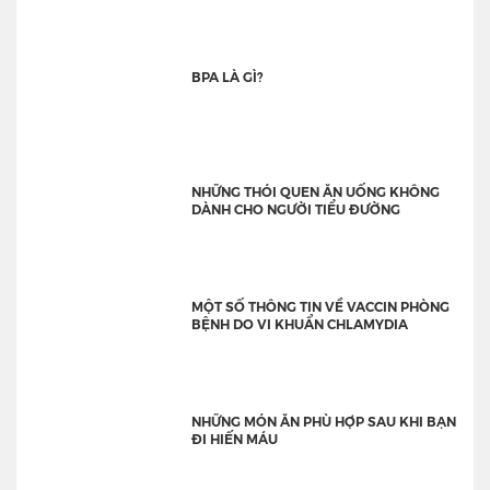
BPA LÀ GÌ?
NHỮNG THÓI QUEN ĂN UỐNG KHÔNG
DÀNH CHO NGƯỜI TIỂU ĐƯỜNG
MỘT SỐ THÔNG TIN VỀ VACCIN PHÒNG
BỆNH DO VI KHUẨN CHLAMYDIA
NHỮNG MÓN ĂN PHÙ HỢP SAU KHI BẠN
ĐI HIẾN MÁU