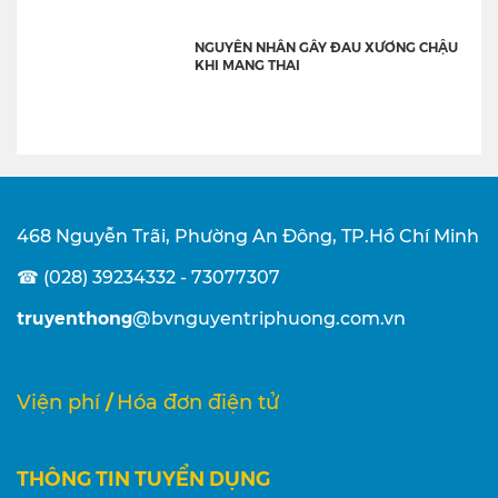
NGUYÊN NHÂN GÂY ĐAU XƯƠNG CHẬU
KHI MANG THAI
468 Nguyễn Trãi, Phường An Đông, TP.Hồ Chí Minh
☎ (028) 39234332 - 73077307
truyenthong
@bvnguyentriphuong.com.vn
/
Viện phí
Hóa đơn điện tử
THÔNG TIN TUYỂN DỤNG