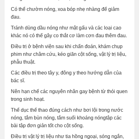
Có thể chườm nóng, xoa bóp nhẹ nhàng để giảm
đau.
Tránh dùng dầu nóng như mật gấu và các loại cao
khác nó có thể gây co thắt cơ làm cơn đau thêm đau.
Điều trị ở bệnh viện sau khi chẩn đoán, khám chụp
phim như châm cứu, kéo giãn cột sống, vật lý trị liệu,
phẫu thuật.
Các điều trị theo tây y, đông y theo hướng dẫn của
bác sĩ.
Nên hạn chế các nguyên nhân gay bệnh từ thói quen
trong sinh hoạt.
Thể dục thể thao đúng cách như bơi lội trong nước
nóng, tắm bùn nóng, tắm suối khoáng nóngtập các
bài tập đơn giản tốt cho cột sống.
Điều trị vật lý trị liệu như tia hồng ngoại, sóng ngắn,