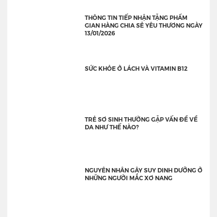
THÔNG TIN TIẾP NHẬN TẶNG PHẨM
GIAN HÀNG CHIA SẺ YÊU THƯƠNG NGÀY
13/01/2026
SỨC KHỎE Ở LÁCH VÀ VITAMIN B12
TRẺ SƠ SINH THƯỜNG GẶP VẤN ĐỀ VỀ
DA NHƯ THẾ NÀO?
NGUYÊN NHÂN GÂY SUY DINH DƯỠNG Ở
NHỮNG NGƯỜI MẮC XƠ NANG