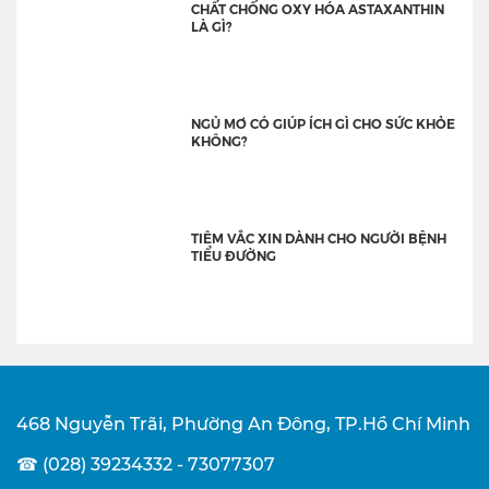
CHẤT CHỐNG OXY HÓA ASTAXANTHIN
LÀ GÌ?
NGỦ MƠ CÓ GIÚP ÍCH GÌ CHO SỨC KHỎE
KHÔNG?
TIÊM VẮC XIN DÀNH CHO NGƯỜI BỆNH
TIỂU ĐƯỜNG
468 Nguyễn Trãi, Phường An Đông, TP.Hồ Chí Minh
☎ (028) 39234332 - 73077307