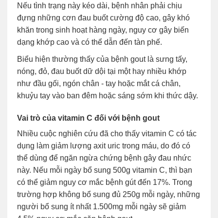
Nếu tình trạng này kéo dài, bệnh nhân phải chịu
đựng những cơn đau buốt cường độ cao, gây khó
khăn trong sinh hoạt hàng ngày, nguy cơ gây biến
dạng khớp cao và có thể dẫn đến tàn phế.
Biểu hiện thường thấy của bệnh gout là sưng tấy,
nóng, đỏ, đau buốt dữ dội tại một hay nhiều khớp
như đầu gối, ngón chân - tay hoặc mắt cá chân,
khuỷu tay vào ban đêm hoặc sáng sớm khi thức dậy.
Vai trò của vitamin C đối với bệnh gout
Nhiều cuộc nghiên cứu đã cho thấy vitamin C có tác
dụng làm giảm lượng axit uric trong máu, do đó có
thể dùng để ngăn ngừa chứng bệnh gây đau nhức
này. Nếu mỗi ngày bổ sung 500g vitamin C, thì bạn
có thể giảm nguy cơ mắc bệnh gút đến 17%. Trong
trường hợp không bổ sung đủ 250g mỗi ngày, những
người bổ sung ít nhất 1.500mg mỗi ngày sẽ giảm