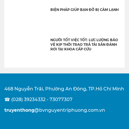
BIỆN PHÁP GIÚP BẠN ĐỠ BỊ CẢM LẠNH
NGƯỜI TỐT VIỆC TỐT: LỰC LƯỢNG BẢO
VỆ KỊP THỜI TRAO TRẢ TÀI SẢN ĐÁNH
RƠI TẠI KHOA CẤP CỨU
468 Nguyễn Trãi, Phường An Đông, TP.Hồ Chí Minh
☎ (028) 39234332 - 73077307
truyenthong
@bvnguyentriphuong.com.vn