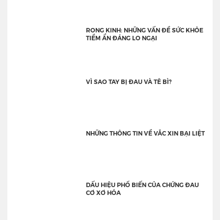
RONG KINH: NHỮNG VẤN ĐỀ SỨC KHỎE
TIỀM ẨN ĐÁNG LO NGẠI
VÌ SAO TAY BỊ ĐAU VÀ TÊ BÌ?
NHỮNG THÔNG TIN VỀ VẮC XIN BẠI LIỆT
DẤU HIỆU PHỔ BIẾN CỦA CHỨNG ĐAU
CƠ XƠ HÓA