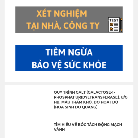
QUY TRÌNH GALT (GALACTOSE-1-
PHOSPHAT URIDYLTRANSFERASE): U/G
HB: MÁU THẤM KHÔ: ĐO HOẠT ĐỘ
(HÓA SINH ĐO QUANG)
TÌM HIỂU VỀ BÓC TÁCH ĐỘNG MẠCH
VÀNH