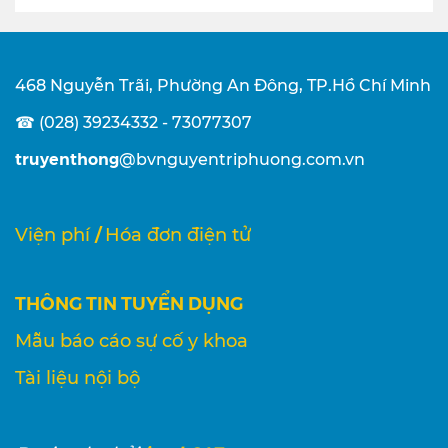
468 Nguyễn Trãi, Phường An Đông, TP.Hồ Chí Minh
☎ (028) 39234332 - 73077307
truyenthong
@bvnguyentriphuong.com.vn
/
Viện phí
Hóa đơn điện tử
THÔNG TIN TUYỂN DỤNG
Mẫu báo cáo sự cố y khoa
Tài liệu nội bộ