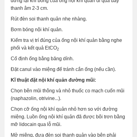
dừng lại khi bóng của ống nội khí quản đi qua dây
thanh âm 2-3 cm.
Rút đèn soi thanh quản nhẹ nhàng.
Bơm bóng nội khí quản.
Kiểm tra vị trí đúng của ống nội khí quản bằng nghe
phổi và kết quả EtCO
2
Cố định ống bằng băng dính.
Đặt canul vào miệng để tránh cắn ống (nếu cần).
Kĩ thuật đặt nội khí quản đường mũi:
Chọn bên mũi thông và nhỏ thuốc co mạch cuốn mũi
(naphazolin, otrivine...).
Chọn cỡ ống nội khí quản nhỏ hơn so với đường
miệng. Luồn ống nội khí quản đã được bôi trơn bằng
mỡ lidocain qua lỗ mũi.
Mở miệng, đưa đèn soi thanh quản vào bên phải