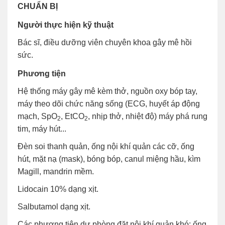
CHUẨN BỊ
Người thực hiện kỹ thuật
Bác sĩ, điều dưỡng viên chuyên khoa gây mê hồi
sức.
Phương tiện
Hệ thống máy gây mê kèm thở, nguồn oxy bóp tay,
máy theo dõi chức năng sống (ECG, huyết áp động
mạch, SpO
, EtCO
, nhịp thở, nhiệt độ) máy phá rung
2
2
tim, máy hút...
Đèn soi thanh quản, ống nội khí quản các cỡ, ống
hút, mặt nạ (mask), bóng bóp, canul miệng hầu, kìm
Magill, mandrin mềm.
Lidocain 10% dạng xịt.
Salbutamol dạng xịt.
Các phương tiện dự phòng đặt nội khí quản khó: ống