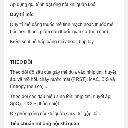
Áp dụng qui trình đặt ống nội khí quản khó.
Duy trì mê:
Duy trì mê bằng thuốc mê tĩnh mạch hoặc thuốc mê
bốc hơi, thuốc giảm đau thuốc giãn cơ (nếu cần).
Kiểm soát hô hấp bằng máy hoặc bóp tay.
THEO DÕI
Theo dõi độ sâu của gây mê dựa vào nhịp tim, huyết
áp, vã mồ hôi, chảy nước mắt (PRST); MAC, BIS và
Entropy (nếu có)...
Theo dõi các dấu hiệu sinh tồn: nhịp tim, huyết áp,
SpO
, EtCO
, thân nhiệt.
2
2
Đề phòng ống nội khí quản sai vị trí, gập, tắc.
Tiêu chuẩn rút ống nội khí quản