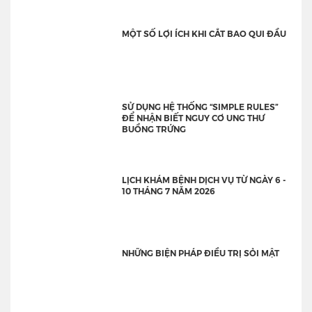
MỘT SỐ LỢI ÍCH KHI CẮT BAO QUI ĐẦU
SỬ DỤNG HỆ THỐNG “SIMPLE RULES”
ĐỂ NHẬN BIẾT NGUY CƠ UNG THƯ
BUỒNG TRỨNG
LỊCH KHÁM BỆNH DỊCH VỤ TỪ NGÀY 6 -
10 THÁNG 7 NĂM 2026
NHỮNG BIỆN PHÁP ĐIỀU TRỊ SỎI MẬT