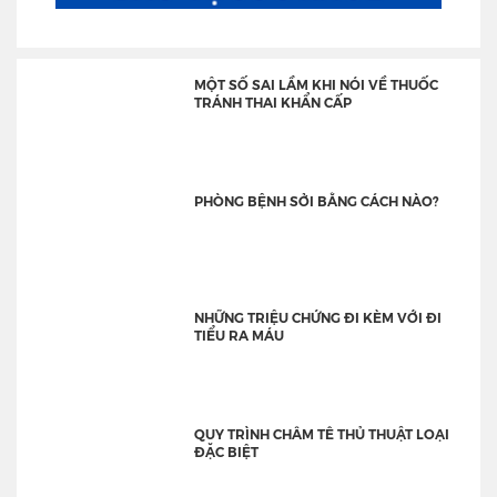
MỘT SỐ SAI LẦM KHI NÓI VỀ THUỐC
TRÁNH THAI KHẨN CẤP
PHÒNG BỆNH SỞI BẰNG CÁCH NÀO?
NHỮNG TRIỆU CHỨNG ĐI KÈM VỚI ĐI
TIỂU RA MÁU
QUY TRÌNH CHÂM TÊ THỦ THUẬT LOẠI
ĐẶC BIỆT