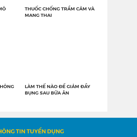
MÔ
THUỐC CHỐNG TRẦM CẢM VÀ
MANG THAI
KHÔNG
LÀM THẾ NÀO ĐỂ GIẢM ĐẦY
BỤNG SAU BỮA ĂN
HÔNG TIN TUYỂN DỤNG