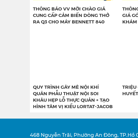
THÔNG BÁO VV MỜI CHÀO GIÁ
THÔNG
CUNG CẤP CẢM BIẾN DÒNG THỞ
GIÁ GÓ
RA Q3 CHO MÁY BENNETT 840
KHÁM 
QUY TRÌNH GÂY MÊ NỘI KHÍ
TRIỆU
QUẢN PHẪU THUẬT NỘI SOI
HUYẾT
KHÂU HẸP LỖ THỰC QUẢN + TẠO
HÌNH TÂM VỊ KIỂU LORTAT-JACOB
468 Nguyễn Trãi, Phường An Đông, TP.Hồ 