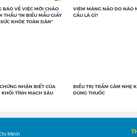
 BÁO VỀ VIỆC MỜI CHÀO
VIÊM MÀNG NÃO DO NÃO 
I THẦU “IN BIỂU MẪU GIẤY
CẦU LÀ GÌ?
SỨC KHỎE TOÀN DÂN”
 CHỨNG NHẬN BIẾT CỦA
ĐIỀU TRỊ TRẦM CẢM NHẸ 
 KHỐI TĨNH MẠCH SÂU
DÙNG THUỐC
T
Chí Minh