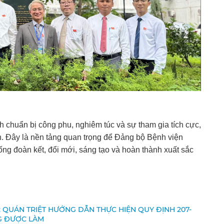
h chuẩn bị công phu, nghiêm túc và sự tham gia tích cực,
n. Đây là nền tảng quan trọng để Đảng bộ Bệnh viện
ống đoàn kết, đổi mới, sáng tạo và hoàn thành xuất sắc
 QUÁN TRIỆT HƯỚNG DẪN THỰC HIỆN QUY ĐỊNH 207-
G ĐƯỢC LÀM