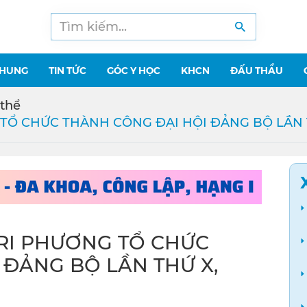
CHUNG
TIN TỨC
GÓC Y HỌC
KHCN
ĐẤU THẦU
thể
Ổ CHỨC THÀNH CÔNG ĐẠI HỘI ĐẢNG BỘ LẦN TH
RI PHƯƠNG TỔ CHỨC
 ĐẢNG BỘ LẦN THỨ X,