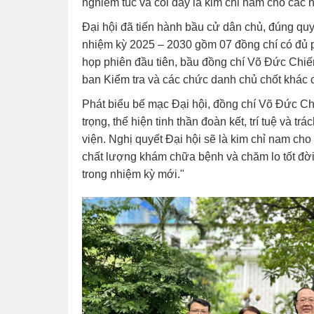
nghiêm túc và coi đây là kim chỉ nam cho các ho
Đại hội đã tiến hành bầu cử dân chủ, đúng q
nhiệm kỳ 2025 – 2030 gồm 07 đồng chí có đủ 
họp phiên đầu tiên, bầu đồng chí Võ Đức Chiến 
ban Kiểm tra và các chức danh chủ chốt khác 
Phát biểu bế mạc Đại hội, đồng chí Võ Đức Ch
trọng, thể hiện tinh thần đoàn kết, trí tuệ và 
viện. Nghị quyết Đại hội sẽ là kim chỉ nam ch
chất lượng khám chữa bệnh và chăm lo tốt đời 
trong nhiệm kỳ mới."