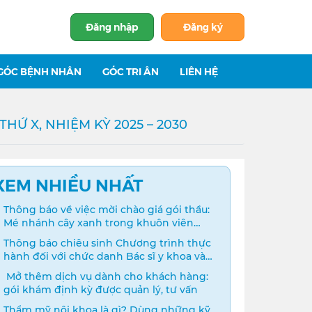
Đăng nhập
Đăng ký
GÓC BỆNH NHÂN
GÓC TRI ÂN
LIÊN HỆ
Ứ X, NHIỆM KỲ 2025 – 2030
XEM NHIỀU NHẤT
Thông báo về việc mời chào giá gói thầu:
Mé nhánh cây xanh trong khuôn viên
bệnh viện
Thông báo chiêu sinh Chương trình thực
hành đối với chức danh Bác sĩ y khoa và
Điều dưỡng năm 2024
️ Mở thêm dịch vụ dành cho khách hàng:
gói khám định kỳ được quản lý, tư vấn
Thẩm mỹ nội khoa là gì? Dùng những kỹ