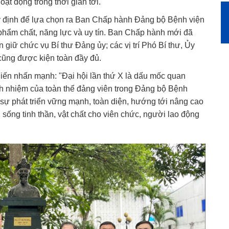
ạt động trong thời gian tới.
uy định để lựa chọn ra Ban Chấp hành Đảng bộ Bệnh viện
phẩm chất, năng lực và uy tín. Ban Chấp hành mới đã
giữ chức vụ Bí thư Đảng ủy; các vị trí Phó Bí thư, Ủy
cũng được kiện toàn đầy đủ.
iến nhấn mạnh: "Đại hội lần thứ X là dấu mốc quan
trách nhiệm của toàn thể đảng viên trong Đảng bộ Bệnh
o sự phát triển vững mạnh, toàn diện, hướng tới nâng cao
sống tinh thần, vật chất cho viên chức, người lao động