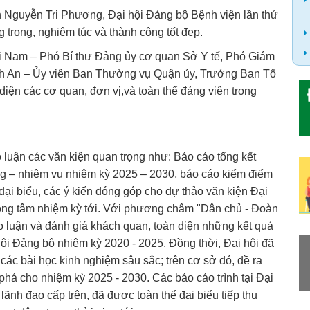
 Nguyễn Tri Phương, Đại hội Đảng bộ Bệnh viện lần thứ
 trọng, nghiêm túc và thành công tốt đẹp.
ài Nam – Phó Bí thư Đảng ủy cơ quan Sở Y tế, Phó Giám
h An – Ủy viên Ban Thường vụ Quận ủy, Trưởng Ban Tổ
iện các cơ quan, đơn vị,và toàn thể đảng viên trong
o luận các văn kiện quan trọng như: Báo cáo tổng kết
g – nhiệm vụ nhiệm kỳ 2025 – 2030, báo cáo kiểm điểm
ại biểu, các ý kiến đóng góp cho dự thảo văn kiện Đại
trọng tâm nhiệm kỳ tới. Với phương châm "Dân chủ - Đoàn
thảo luận và đánh giá khách quan, toàn diện những kết quả
hội Đảng bộ nhiệm kỳ 2020 - 2025. Đồng thời, Đại hội đã
a các bài học kinh nghiệm sâu sắc; trên cơ sở đó, đề ra
há cho nhiệm kỳ 2025 - 2030. Các báo cáo trình tại Đại
 lãnh đạo cấp trên, đã được toàn thể đại biểu tiếp thu