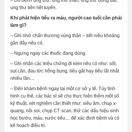
– Do bệnh ung thư: ung thư thận, ung thư bọng đái,
ung thư tiền liệt tuyến.
Khi phát hiện tiểu ra máu, người cao tuổi cần phải
làm gì?
– Ghi nhớ chấn thương vùng thận – tiết niệu khoảng
gần đây nếu có.
– Ngưng ngay các thuốc đang dùng.
– Ghi nhận các triệu chứng đi kèm nếu có như: sốt,
sụt cân, đau tức hông bụng, tiểu gắt hay tiểu lắt nhắt
nhiều lần…
– Đến khám bệnh ngay tại một cơ sở y tế. Tùy tình
hình cụ thể, các bác sĩ sẽ cho thực hiện thêm một số
kỹ thuật, xét nghiệm cần thiết như: siêu âm, chụp x-
quang, nội soi, chụp CT scan, thử các dấu hiệu sinh
học bướu, máu, nước tiểu… để xác định bệnh và có
kế hoạch điều trị.