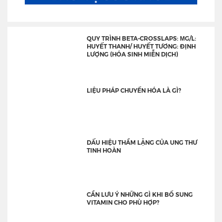
QUY TRÌNH BETA-CROSSLAPS: ΜG/L:
HUYẾT THANH/ HUYẾT TƯƠNG: ĐỊNH
LƯỢNG (HÓA SINH MIỄN DỊCH)
LIỆU PHÁP CHUYỂN HÓA LÀ GÌ?
DẤU HIỆU THẦM LẶNG CỦA UNG THƯ
TINH HOÀN
CẦN LƯU Ý NHỮNG GÌ KHI BỔ SUNG
VITAMIN CHO PHÙ HỢP?