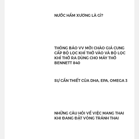
NƯỚC HẦM XƯƠNG LÀ GÌ?
THÔNG BÁO VV MỜI CHÀO GIÁ CUNG
CẤP BỘ LỌC KHÍ THỞ VÀO VÀ BỘ LỌC
KHÍ THỞ RA DÙNG CHO MÁY THỞ
BENNETT 840
SỰ CẦN THIẾT CỦA DHA, EPA, OMEGA 3
NHỮNG CÂU HỎI VỀ VIỆC MANG THAI
KHI ĐANG ĐẶT VÒNG TRÁNH THAI