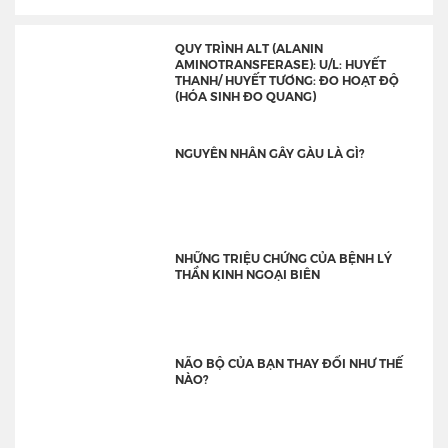
QUY TRÌNH ALT (ALANIN
AMINOTRANSFERASE): U/L: HUYẾT
THANH/ HUYẾT TƯƠNG: ĐO HOẠT ĐỘ
(HÓA SINH ĐO QUANG)
NGUYÊN NHÂN GÂY GÀU LÀ GÌ?
NHỮNG TRIỆU CHỨNG CỦA BỆNH LÝ
THẦN KINH NGOẠI BIÊN
NÃO BỘ CỦA BẠN THAY ĐỔI NHƯ THẾ
NÀO?