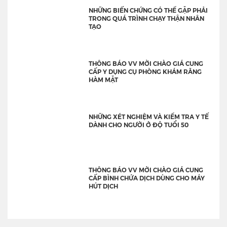
NHỮNG BIẾN CHỨNG CÓ THỂ GẶP PHẢI
TRONG QUÁ TRÌNH CHẠY THẬN NHÂN
TẠO
THÔNG BÁO VV MỜI CHÀO GIÁ CUNG
CẤP Y DỤNG CỤ PHÒNG KHÁM RĂNG
HÀM MẶT
NHỮNG XÉT NGHIỆM VÀ KIỂM TRA Y TẾ
DÀNH CHO NGƯỜI Ở ĐỘ TUỔI 50
THÔNG BÁO VV MỜI CHÀO GIÁ CUNG
CẤP BÌNH CHỨA DỊCH DÙNG CHO MÁY
HÚT DỊCH