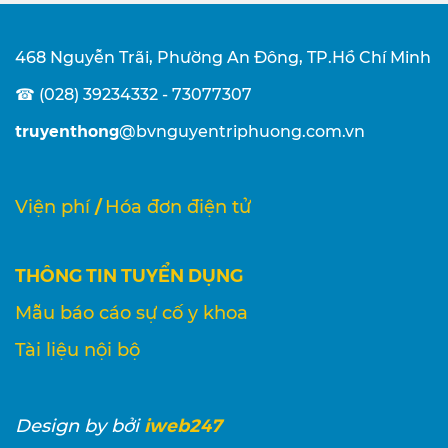
468 Nguyễn Trãi, Phường An Đông, TP.Hồ Chí Minh
☎ (028) 39234332 - 73077307
truyenthong
@bvnguyentriphuong.com.vn
/
Viện phí
Hóa đơn điện tử
THÔNG TIN TUYỂN DỤNG
Mẫu báo cáo sự cố y khoa
Tài liệu nội bộ
iweb247
Design
by bởi