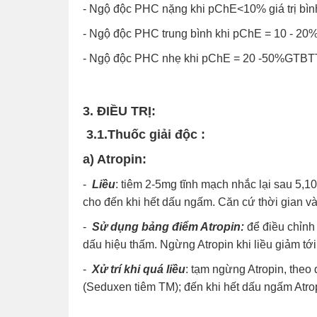
- Ngộ độc PHC nặng khi pChE<10% giá trị bìn
- Ngộ độc PHC trung bình khi pChE = 10 - 2
- Ngộ độc PHC nhẹ khi pChE = 20 -50%GTBT
3. ĐIỀU TRỊ:
3.1.Thuốc giải độc :
a) Atropin:
-
Liều
: tiêm 2-5mg tĩnh mạch nhắc lại sau 5,1
cho đến khi hết dấu ngấm. Căn cứ thời gian và
-
Sử dụng bảng điểm Atropin:
để điều chỉnh
dấu hiệu thấm. Ngừng Atropin khi liều giảm tớ
-
Xử trí khi quá liều
: tạm ngừng Atropin, theo 
(Seduxen tiêm TM); đến khi hết dấu ngấm Atropin