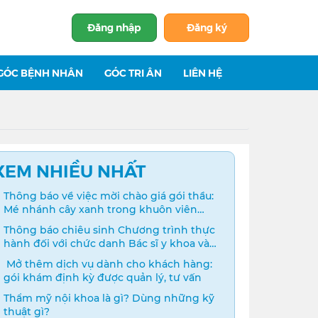
Đăng nhập
Đăng ký
GÓC BỆNH NHÂN
GÓC TRI ÂN
LIÊN HỆ
XEM NHIỀU NHẤT
Thông báo về việc mời chào giá gói thầu:
Mé nhánh cây xanh trong khuôn viên
bệnh viện
Thông báo chiêu sinh Chương trình thực
hành đối với chức danh Bác sĩ y khoa và
Điều dưỡng năm 2024
️ Mở thêm dịch vụ dành cho khách hàng:
gói khám định kỳ được quản lý, tư vấn
Thẩm mỹ nội khoa là gì? Dùng những kỹ
thuật gì?