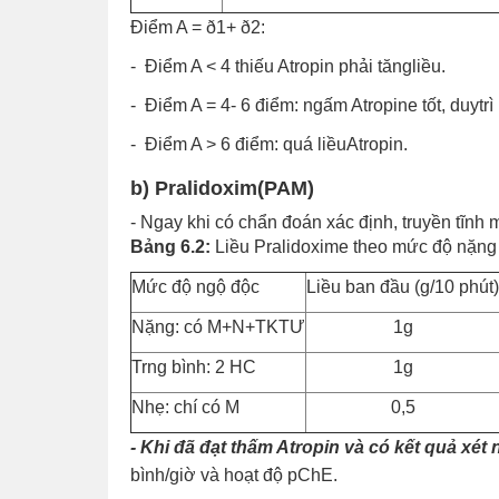
Điểm A = ð1+ ð2:
- Điểm A < 4 thiếu Atropin phải tăngliều.
- Điểm A = 4- 6 điểm: ngấm Atropine tốt, duytrì 
- Điểm A > 6 điểm: quá liềuAtropin.
b) Pralidoxim(PAM)
- Ngay khi có chẩn đoán xác định, truyền tĩn
Bảng 6.2:
Liều Pralidoxime theo mức độ nặng
Mức độ ngộ độc
Liều ban đầu (g/10 phút)
Nặng: có M+N+TKTƯ
1g
Trng bình: 2 HC
1g
Nhẹ: chí có M
0,5
- Khi đã đạt thấm Atropin và có kết quả xé
bình/giờ và hoạt độ pChE.