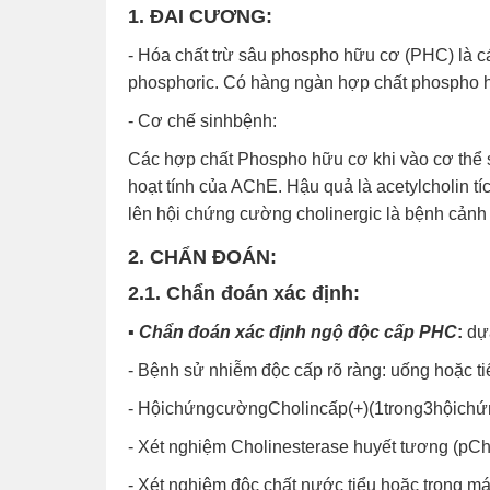
1.
ĐAI CƯƠNG:
- Hóa chất trừ sâu phospho hữu cơ (PHC) là c
phosphoric. Có hàng ngàn hợp chất phospho 
- Cơ chế sinhbệnh:
Các hợp chất Phospho hữu cơ khi vào cơ thể 
hoạt tính của AChE. Hậu quả là acetylcholin tíc
lên hội chứng cường cholinergic là bệnh cản
2. CHẨN ĐOÁN:
2.1. Chẩn đoán xác định:
▪
Chẩn đoán xác định ngộ độc cấp PHC
:
dự
- Bệnh sử nhiễm độc cấp rõ ràng: uống hoặc tiế
- HộichứngcườngCholincấp(+)(1trong3hộich
- Xét nghiệm Cholinesterase huyết tương (pCh
- Xét nghiệm độc chất nước tiểu hoặc trong má