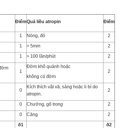
Điểm
Quá liều atropin
Điểm
1
Nóng, đỏ
2
1
> 5mm
2
1
> 100 lần/phút
2
Đờm khô quánh hoặc
 đờm
1
2
không có đờm
Kích thích vật vã, sảng hoặc li bì do
0
2
atropin.
0
Chướng, gõ trong
2
0
Căng
2
ð1
ð2