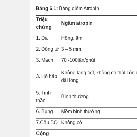
Bảng 6.1:
Bảng điểm Atropin
Triệu
Ngấm atropin
chứng
1. Da
Hồng, ấm
2. Đồng tử
3 – 5 mm
3. Mạch
70 -100lần/phút
Không tăng tiết, không co thắt còn
3. Hô hấp
dãi lỏng
5. Tinh
Bình thường
thần
6. Bụng
Mềm bình thường
7.Cầu BQ
Không có
Cộng