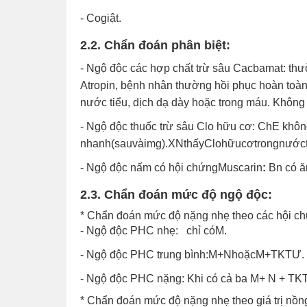
- Cogiật.
2.2. Chẩn đoán phân biệt:
- Ngộ độc các hợp chất trừ sâu Cacbamat:
thư
Atropin, bệnh nhân thường hồi phục hoàn toà
nước tiểu, dịch dạ dày hoặc trong máu. Không
- Ngộ độc thuốc trừ sâu Clo hữu cơ:
ChE không
nhanh(sauvàimg).XNthấyClohữucơtrongnướct
- Ngộ độc nấm có hội chứngMuscarin
:
Bn có ă
2.3. Chẩn đoán mức độ ngộ độc:
* Chẩn đoán mức độ nặng nhẹ theo các hội ch
- Ngộ độc PHC nhẹ: chỉ cóM.
- Ngộ độc PHC trung bình:M+NhoặcM+TKTƯ.
- Ngộ độc PHC nặng: Khi có cả ba M+ N + TKT
* Chẩn đoán mức độ nặng nhẹ theo giá trị nồ