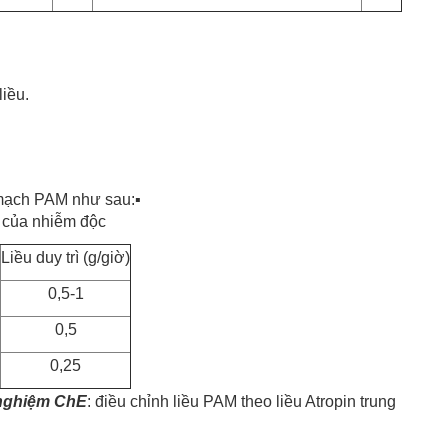
liều.
h mạch PAM như sau:
▪
 của nhiễm độc
Liều duy trì (g/giờ)
0,5-1
0,5
0,25
t nghiệm ChE
: điều chỉnh liều PAM theo liều Atropin trung