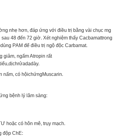
ờng nhẹ hơn, đáp ứng với điều trị bằng vài chục mg
n sau 48 đến 72 giờ. Xét nghiệm thấy Cacbamattrong
 dùng PAM để điều trị ngộ độc Carbamat.
 giảm, ngấm Atropin rất
iểu,dịchrửadạdày.
n nấm, có hộichứngMuscarin.
ứng bệnh lý lâm sàng:
Ư hoặc có hôn mê, trụy mạch.
ng độp ChE: