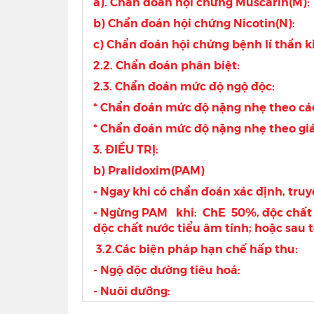
a). Chẩn đoán hội chứng Muscarin(M):
b) Chẩn đoán hội chứng Nicotin(N):
c) Chẩn đoán hội chứng bệnh lí thần k
2.2. Chẩn đoán phân biệt:
2.3. Chẩn đoán mức độ ngộ độc:
* Chẩn đoán mức độ nặng nhẹ theo các
* Chẩn đoán mức độ nặng nhẹ theo giá
3. ĐIỀU TRỊ:
b) Pralidoxim(PAM)
- Ngay khi có chẩn đoán xác định, t
- Ngừng PAM khi: ChE  50%, độc chất 
độc chất nước tiểu âm tính; hoặc sau t
3.2.Các biện pháp hạn chế hấp thu:
- Ngộ độc đường tiêu hoá:
- Nuôi dưỡng: