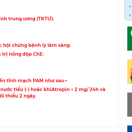
inh trung ương (TKTƯ):
 hội chứng bệnh lý lâm sàng:
 trị nồng độp ChE:
ruyền tĩnh mạch PAM như sau:▪
nước tiểu (-) hoặc khiAtropin < 2 mg/ 24h và
ối thiểu 2 ngày.