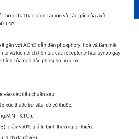
ác hợp chất bao gồm carbon và các gốc của axít
hữu cơ.
sẽ gắn với AChE dẫn đến phosphoryl hoá và làm mất
h tụ và kích thích liên tục các receptor ở hậu synap gây
h chính của ngộ độc phospho hữu cơ.
a vào các tiêu chuẩn sau:
p xúc thuốc trừ sâu, có vỏ thuốc.
ứng:M,N,TKTƯ).
E): giảm<50% giá trị bình
thường tối thiểu.
u, dịch dạ dày(+)