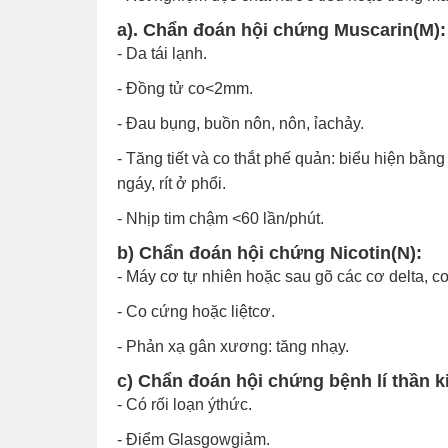
a). Chẩn đoán hội chứng Muscarin(M):
- Da tái lạnh.
- Đồng tử co<2mm.
- Đau bụng, buồn nôn, nôn, ỉachảy.
- Tăng tiết và co thắt phế quản: biểu hiện bằ
ngáy, rít ở phổi.
- Nhịp tim chậm <60 lần/phút.
b) Chẩn đoán hội chứng Nicotin(N):
- Máy cơ tự nhiên hoặc sau gõ các cơ delta, c
- Co cứng hoặc liệtcơ.
- Phản xạ gân xương: tăng nhạy.
c) Chẩn đoán hội chứng bệnh lí thần 
- Có rối loạn ýthức.
- Điểm Glasgowgiảm.