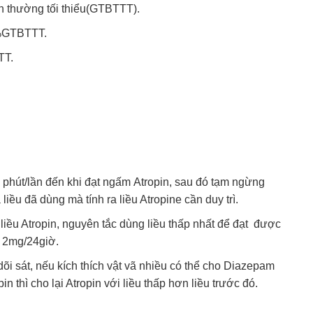
h thường tối thiểu(GTBTTT).
0%GTBTTT.
TT.
0 phút/lần đến khi đạt ngấm
Atropin, sau đó tạm ngừng
 liều
đã dùng mà tính ra liều Atropine cần duy trì.
 liều Atropin, nguyên tắc dùng liều thấp nhất để đạt được
i 2mg/24giờ.
dõi sát, nếu kích thích vật vã nhiều có thể cho Diazepam
 thì cho lại Atropin với liều thấp hơn liều trước đó.