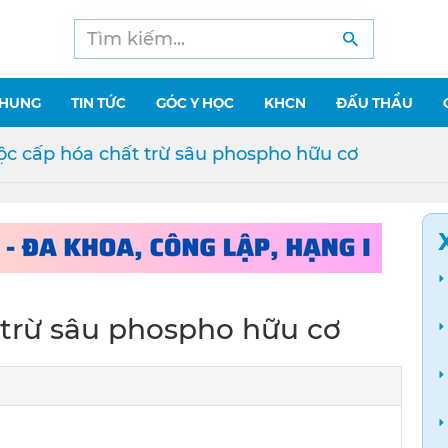
CHUNG
TIN TỨC
GÓC Y HỌC
KHCN
ĐẤU THẦU
độc cấp hóa chất trừ sâu phospho hữu cơ
 trừ sâu phospho hữu cơ