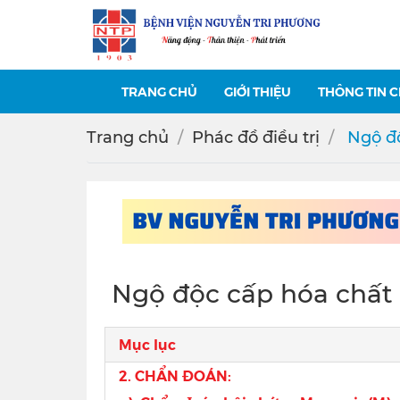
TRANG CHỦ
GIỚI THIỆU
THÔNG TIN 
Trang chủ
Phác đồ điều trị
️ Ngộ 
️ Ngộ độc cấp hóa chất
Mục lục
2. CHẨN ĐOÁN: