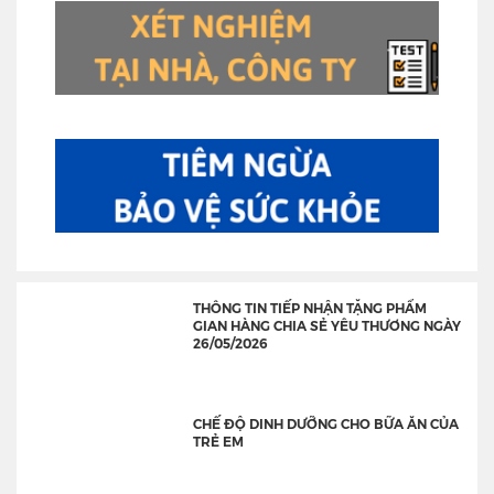
THÔNG TIN TIẾP NHẬN TẶNG PHẨM
GIAN HÀNG CHIA SẺ YÊU THƯƠNG NGÀY
26/05/2026
CHẾ ĐỘ DINH DƯỠNG CHO BỮA ĂN CỦA
TRẺ EM