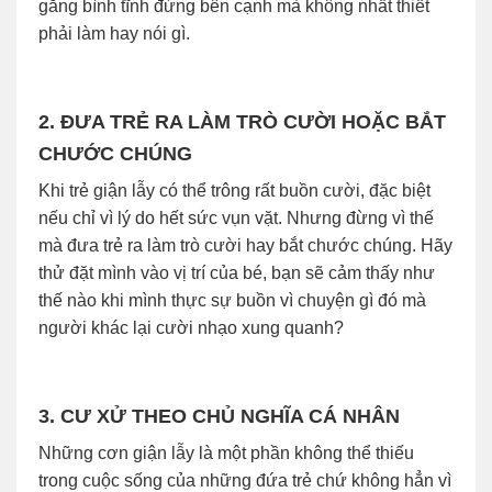
gắng bình tĩnh đứng bên cạnh mà không nhất thiết
phải làm hay nói gì.
2. ĐƯA TRẺ RA LÀM TRÒ CƯỜI HOẶC BẮT
CHƯỚC CHÚNG
Khi trẻ giận lẫy có thể trông rất buồn cười, đặc biệt
nếu chỉ vì lý do hết sức vụn vặt. Nhưng đừng vì thế
mà đưa trẻ ra làm trò cười hay bắt chước chúng. Hãy
thử đặt mình vào vị trí của bé, bạn sẽ cảm thấy như
thế nào khi mình thực sự buồn vì chuyện gì đó mà
người khác lại cười nhạo xung quanh?
3. CƯ XỬ THEO CHỦ NGHĨA CÁ NHÂN
Những cơn giận lẫy là một phần không thể thiếu
trong cuộc sống của những đứa trẻ chứ không hẳn vì