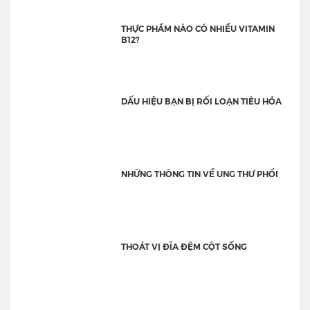
THỰC PHẨM NÀO CÓ NHIỀU VITAMIN
B12?
DẤU HIỆU BẠN BỊ RỐI LOẠN TIÊU HÓA
NHỮNG THÔNG TIN VỀ UNG THƯ PHỔI
THOÁT VỊ ĐĨA ĐỆM CỘT SỐNG