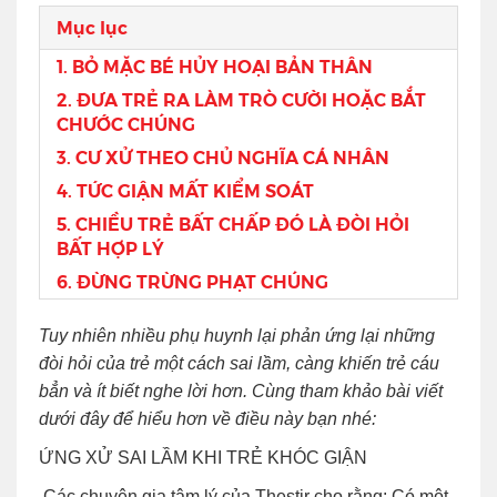
Mục lục
1. BỎ MẶC BÉ HỦY HOẠI BẢN THÂN
2. ĐƯA TRẺ RA LÀM TRÒ CƯỜI HOẶC BẮT
CHƯỚC CHÚNG
3. CƯ XỬ THEO CHỦ NGHĨA CÁ NHÂN
4. TỨC GIẬN MẤT KIỂM SOÁT
5. CHIỀU TRẺ BẤT CHẤP ĐÓ LÀ ĐÒI HỎI
BẤT HỢP LÝ
6. ĐỪNG TRỪNG PHẠT CHÚNG
Tuy nhiên nhiều phụ huynh lại phản ứng lại những
đòi hỏi của trẻ một cách sai lầm, càng khiến trẻ cáu
bẳn và ít biết nghe lời hơn. Cùng tham khảo bài viết
dưới đây để hiểu hơn về điều này bạn nhé:
ỨNG XỬ SAI LẦM KHI TRẺ KHÓC GIẬN
Các chuyên gia tâm lý của Thestir cho rằng: Có một