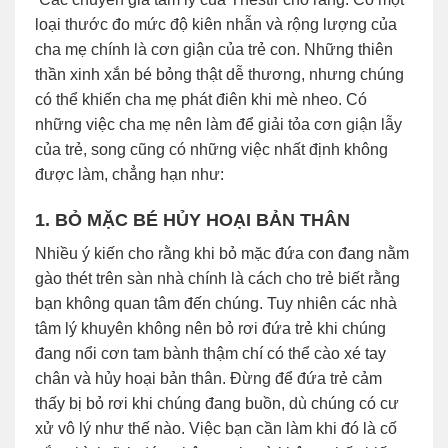
loại thước đo mức độ kiên nhẫn và rộng lượng của
cha mẹ chính là cơn giận của trẻ con. Những thiên
thần xinh xắn bé bỏng thật dễ thương, nhưng chúng
có thể khiến cha mẹ phát điên khi mè nheo. Có
những việc cha mẹ nên làm để giải tỏa cơn giận lẫy
của trẻ, song cũng có những việc nhất định không
được làm, chẳng hạn như:
1. BỎ MẶC BÉ HỦY HOẠI BẢN THÂN
Nhiều ý kiến cho rằng khi bỏ mặc đứa con đang nằm
gào thét trên sàn nhà chính là cách cho trẻ biết rằng
bạn không quan tâm đến chúng. Tuy nhiên các nhà
tâm lý khuyên không nên bỏ rơi đứa trẻ khi chúng
đang nổi cơn tam bành thậm chí có thể cào xé tay
chân và hủy hoại bản thân. Đừng để đứa trẻ cảm
thấy bị bỏ rơi khi chúng đang buồn, dù chúng có cư
xử vô lý như thế nào. Việc bạn cần làm khi đó là cố