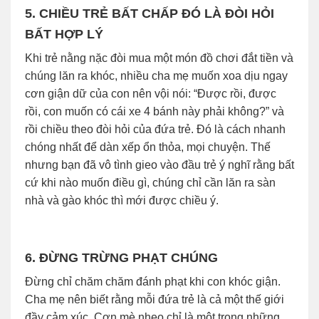
5. CHIỀU TRẺ BẤT CHẤP ĐÓ LÀ ĐÒI HỎI
BẤT HỢP LÝ
Khi trẻ nằng nặc đòi mua một món đồ chơi đắt tiền và
chúng lăn ra khóc, nhiều cha mẹ muốn xoa dịu ngay
cơn giận dữ của con nên vội nói: “Được rồi, được
rồi, con muốn có cái xe 4 bánh này phải không?” và
rồi chiều theo đòi hỏi của đứa trẻ. Đó là cách nhanh
chóng nhất để dàn xếp ổn thỏa, mọi chuyện. Thế
nhưng bạn đã vô tình gieo vào đầu trẻ ý nghĩ rằng bất
cứ khi nào muốn điều gì, chúng chỉ cần lăn ra sàn
nhà và gào khóc thì mới được chiều ý.
6. ĐỪNG TRỪNG PHẠT CHÚNG
Đừng chỉ chăm chăm đánh phạt khi con khóc giận.
Cha mẹ nên biết rằng mỗi đứa trẻ là cả một thế giới
đầy cảm xúc. Cơn mè nheo chỉ là một trong những