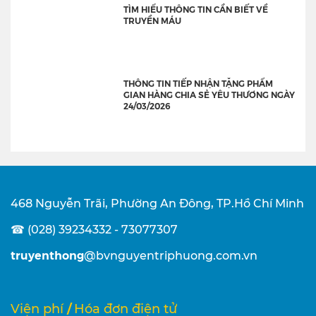
TÌM HIỂU THÔNG TIN CẦN BIẾT VỀ
TRUYỀN MÁU
THÔNG TIN TIẾP NHẬN TẶNG PHẨM
GIAN HÀNG CHIA SẺ YÊU THƯƠNG NGÀY
24/03/2026
468 Nguyễn Trãi, Phường An Đông, TP.Hồ Chí Minh
☎ (028) 39234332 - 73077307
truyenthong
@bvnguyentriphuong.com.vn
/
Viện phí
Hóa đơn điện tử