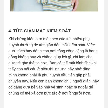
4. TỨC GIẬN MẤT KIỂM SOÁT
Khi chứng kiến cơn mè nheo của trẻ, nhiều phụ
huynh thường dễ tức giận đến mất kiểm soát. Việc
quở trách hay đánh con nơi công công cộng là hành
động không hay và chẳng giúp ích gì, chỉ làm cho
đứa trẻ gào thét to hơn. Bạn có thể mất bình tĩnh khi
thấy con nổi cáu ở siêu thị, nhưng hãy nhớ rằng
mình không phải là phụ huynh đầu tiên gặp phải
chuyện này. Nếu con bạn không chịu nguôi giận, hãy
cố gắng đưa bé vào nhà vệ sinh hoặc ra ngoài để
chúng có thể xả cơn bực tức ở nơi ít người hơn.