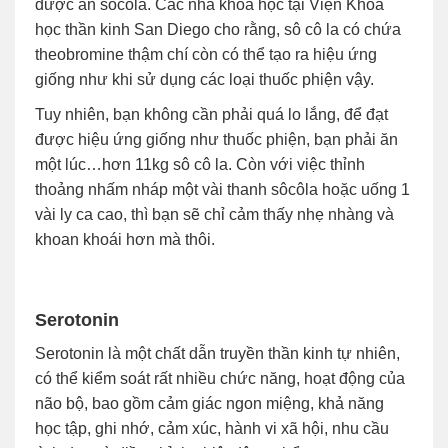
được ăn sôcôla. Các nhà khoa học tại Viện Khoa
học thần kinh San Diego cho rằng, sô cô la có chứa
theobromine thậm chí còn có thể tạo ra hiệu ứng
giống như khi sử dụng các loại thuốc phiện vậy.
Tuy nhiên, bạn không cần phải quá lo lắng, để đạt
được hiệu ứng giống như thuốc phiện, bạn phải ăn
một lúc…hơn 11kg sô cô la. Còn với việc thỉnh
thoảng nhấm nháp một vài thanh sôcôla hoặc uống 1
vài ly ca cao, thì bạn sẽ chỉ cảm thấy nhẹ nhàng và
khoan khoái hơn mà thôi.
Serotonin
Serotonin là một chất dẫn truyền thần kinh tự nhiên,
có thể kiểm soát rất nhiều chức năng, hoạt động của
não bộ, bao gồm cảm giác ngon miệng, khả năng
học tập, ghi nhớ, cảm xúc, hành vi xã hội, nhu cầu