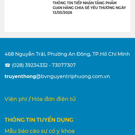
THÔNG TIN TIẾP NHẬN TẶNG PHẨM
GIAN HÀNG CHIA SẺ YÊU THƯƠNG NGÀY
13/03/2026
468 Nguyễn Trãi, Phường An Đông, TP.Hồ Chí Minh
☎ (028) 39234332 - 73077307
truyenthong
@bvnguyentriphuong.com.vn
/
Viện phí
Hóa đơn điện tử
THÔNG TIN TUYỂN DỤNG
Mẫu báo cáo sự cố y khoa