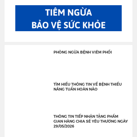
PHÒNG NGỪA BỆNH VIÊM PHỔI
TÌM HIỂU THÔNG TIN VỀ BỆNH THIỂU
NĂNG TUẦN HOÀN NÃO
THÔNG TIN TIẾP NHẬN TẶNG PHẨM
GIAN HÀNG CHIA SẺ YÊU THƯƠNG NGÀY
29/05/2026