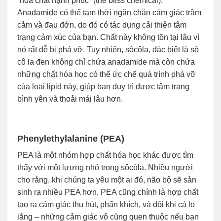
“hóa chất hạnh phúc” (the bliss chemical).
Anadamide có thể tạm thời ngăn chặn cảm giác trầm
cảm và đau đớn, do đó có tác dụng cải thiện tâm
trạng cảm xúc của bạn. Chất này không tồn tại lâu vì
nó rất dễ bị phá vỡ. Tuy nhiên, sôcôla, đặc biệt là sô
cô la đen không chỉ chứa anadamide mà còn chứa
những chất hóa học có thể ức chế quá trình phá vỡ
của loại lipid này, giúp bạn duy trì được tâm trạng
bình yên và thoải mái lâu hơn.
Phenylethylalanine (PEA)
PEA là một nhóm hợp chất hóa học khác được tìm
thấy với một lượng nhỏ trong sôcôla. Nhiều người
cho rằng, khi chúng ta yêu một ai đó, não bộ sẽ sản
sinh ra nhiều PEA hơn, PEA cũng chính là hợp chất
tạo ra cảm giác thu hút, phấn khích, và đôi khi cả lo
lắng – những cảm giác vô cùng quen thuộc nếu bạn