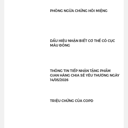
PHÒNG NGỪA CHỨNG HÔI MIỆNG
DẤU HIỆU NHẬN BIẾT CƠ THỂ CÓ CỤC
MÁU ĐÔNG
THÔNG TIN TIẾP NHẬN TẶNG PHẨM
GIAN HÀNG CHIA SẺ YÊU THƯƠNG NGÀY
14/05/2026
TRIỆU CHỨNG CỦA COPD