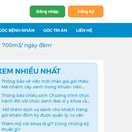
Đăng nhập
Đăng ký
GÓC BỆNH NHÂN
GÓC TRI ÂN
LIÊN HỆ
ải 700m3/ ngày đêm'
XEM NHIỀU NHẤT
Thông báo về việc mời chào giá gói thầu:
Mé nhánh cây xanh trong khuôn viên
bệnh viện
Thông báo chiêu sinh Chương trình thực
hành đối với chức danh Bác sĩ y khoa và
Điều dưỡng năm 2024
️ Mở thêm dịch vụ dành cho khách hàng:
gói khám định kỳ được quản lý, tư vấn
Thẩm mỹ nội khoa là gì? Dùng những kỹ
thuật gì?