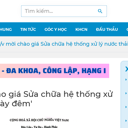
CHUNG
TIN TỨC
GÓC Y HỌC
KHCN
ĐẤU THẦU
/v mời chào giá Sửa chữa hệ thống xử lý nước th
ào giá Sửa chữa hệ thống xử
gày đêm'