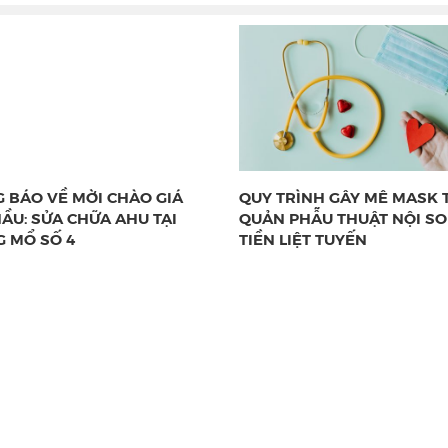
 BÁO VỀ MỜI CHÀO GIÁ
QUY TRÌNH GÂY MÊ MASK
HẦU: SỬA CHỮA AHU TẠI
QUẢN PHẪU THUẬT NỘI SO
 MỔ SỐ 4
TIỀN LIỆT TUYẾN