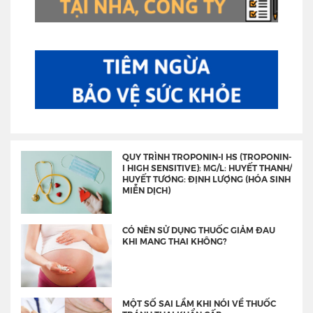
QUY TRÌNH TROPONIN-I HS (TROPONIN-
I HIGH SENSITIVE): ΜG/L: HUYẾT THANH/
HUYẾT TƯƠNG: ĐỊNH LƯỢNG (HÓA SINH
MIỄN DỊCH)
CÓ NÊN SỬ DỤNG THUỐC GIẢM ĐAU
KHI MANG THAI KHÔNG?
MỘT SỐ SAI LẦM KHI NÓI VỀ THUỐC