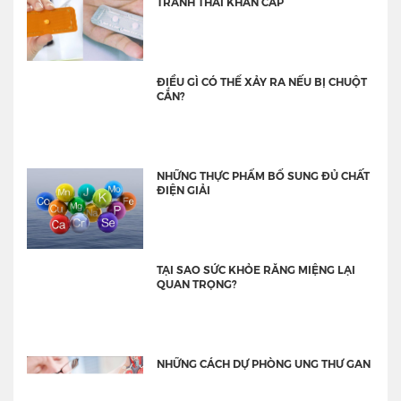
TRÁNH THAI KHẨN CẤP
ĐIỀU GÌ CÓ THỂ XẢY RA NẾU BỊ CHUỘT
CẮN?
NHỮNG THỰC PHẨM BỔ SUNG ĐỦ CHẤT
ĐIỆN GIẢI
TẠI SAO SỨC KHỎE RĂNG MIỆNG LẠI
QUAN TRỌNG?
NHỮNG CÁCH DỰ PHÒNG UNG THƯ GAN