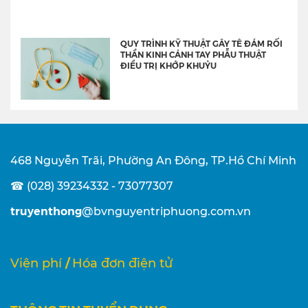
QUY TRÌNH KỸ THUẬT GÂY TÊ ĐÁM RỐI
THẦN KINH CÁNH TAY PHẪU THUẬT
ĐIỀU TRỊ KHỚP KHUỶU
468 Nguyễn Trãi, Phường An Đông, TP.Hồ Chí Minh
☎ (028) 39234332 - 73077307
truyenthong
@bvnguyentriphuong.com.vn
/
Viện phí
Hóa đơn điện tử