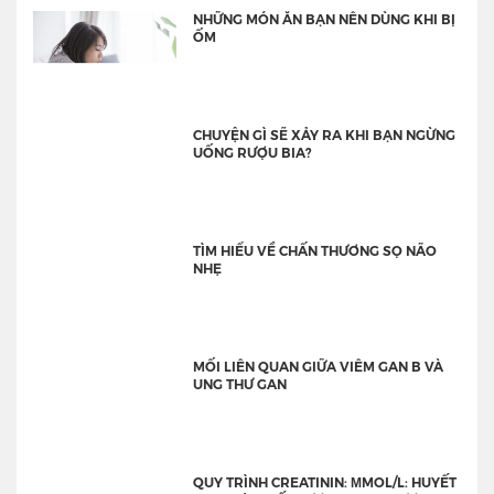
NHỮNG MÓN ĂN BẠN NÊN DÙNG KHI BỊ
ỐM
CHUYỆN GÌ SẼ XẢY RA KHI BẠN NGỪNG
UỐNG RƯỢU BIA?
TÌM HIỂU VỀ CHẤN THƯƠNG SỌ NÃO
NHẸ
MỐI LIÊN QUAN GIỮA VIÊM GAN B VÀ
UNG THƯ GAN
QUY TRÌNH CREATININ: ΜMOL/L: HUYẾT