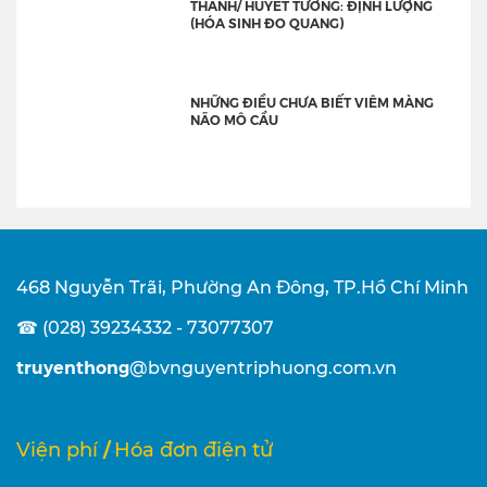
THANH/ HUYẾT TƯƠNG: ĐỊNH LƯỢNG
(HÓA SINH ĐO QUANG)
NHỮNG ĐIỀU CHƯA BIẾT VIÊM MÀNG
NÃO MÔ CẦU
468 Nguyễn Trãi, Phường An Đông, TP.Hồ Chí Minh
☎ (028) 39234332 - 73077307
truyenthong
@bvnguyentriphuong.com.vn
/
Viện phí
Hóa đơn điện tử