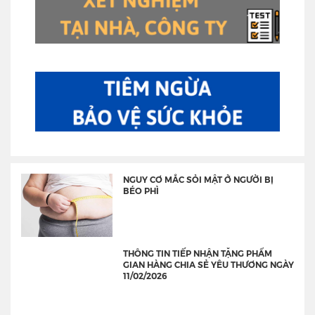
NGUY CƠ MẮC SỎI MẬT Ở NGƯỜI BỊ
BÉO PHÌ
THÔNG TIN TIẾP NHẬN TẶNG PHẨM
GIAN HÀNG CHIA SẺ YÊU THƯƠNG NGÀY
11/02/2026