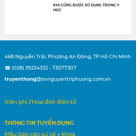
KHI GỪNG ĐƯỢC SỬ DỤNG TRONG Y
HỌC
468 Nguyễn Trãi, Phường An Đông, TP.Hồ Chí Minh
☎ (028) 39234332 - 73077307
truyenthong
@bvnguyentriphuong.com.vn
/
Viện phí
Hóa đơn điện tử
THÔNG TIN TUYỂN DỤNG
Mẫu báo cáo sự cố y khoa