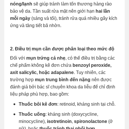
nóng/lạnh
sẽ giúp tránh làm tổn thương hàng rào
bảo vệ da. Tần suất rửa mặt nên giới hạn
hai lần
mỗi ngày
(sáng và tối), tránh rửa quá nhiều gây kích
ứng và tăng tiết bã nhờn.
2. Điều trị mụn cần được phân loại theo mức độ
Đối với
mụn trứng cá nhẹ
, có thể điều trị bằng các
chế phẩm không kê đơn chứa
benzoyl peroxide,
axit salicylic, hoặc adapalene
. Tuy nhiên, các
trường hợp
mụn trung bình đến nặng
nên được
đánh giá bởi bác sĩ chuyên khoa da liễu để chỉ định
liệu pháp phù hợp, bao gồm:
Thuốc bôi kê đơn
: retinoid, kháng sinh tại chỗ.
Thuốc uống
: kháng sinh (doxycycline,
minocycline),
isotretinoin
,
spironolactone
(ở
nữ), hoặc
thuốc tránh thai phối hợp
.