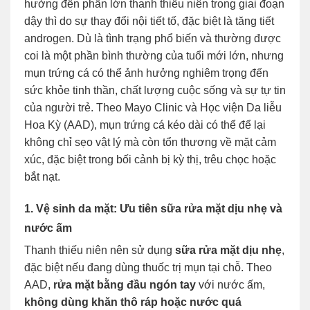
hưởng đến phần lớn thanh thiếu niên trong giai đoạn
dậy thì do sự thay đổi nội tiết tố, đặc biệt là tăng tiết
androgen. Dù là tình trạng phổ biến và thường được
coi là một phần bình thường của tuổi mới lớn, nhưng
mụn trứng cá có thể ảnh hưởng nghiêm trọng đến
sức khỏe tinh thần, chất lượng cuộc sống và sự tự tin
của người trẻ. Theo Mayo Clinic và Học viện Da liễu
Hoa Kỳ (AAD), mụn trứng cá kéo dài có thể để lại
không chỉ sẹo vật lý mà còn tổn thương về mặt cảm
xúc, đặc biệt trong bối cảnh bị kỳ thị, trêu chọc hoặc
bắt nạt.
1. Vệ sinh da mặt: Ưu tiên sữa rửa mặt dịu nhẹ và
nước ấm
Thanh thiếu niên nên sử dụng
sữa rửa mặt dịu nhẹ
,
đặc biệt nếu đang dùng thuốc trị mụn tại chỗ. Theo
AAD,
rửa mặt bằng đầu ngón tay
với nước ấm,
không dùng khăn thô ráp hoặc nước quá