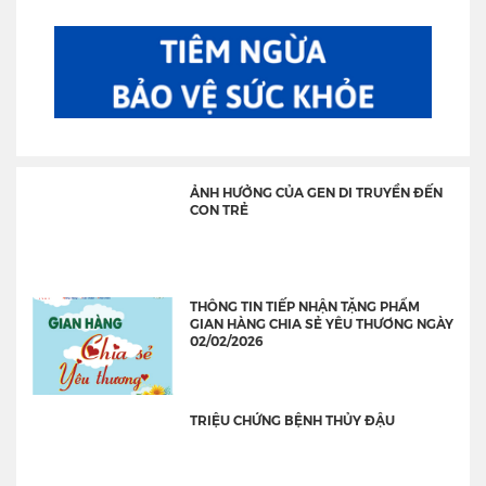
ẢNH HƯỞNG CỦA GEN DI TRUYỀN ĐẾN
CON TRẺ
THÔNG TIN TIẾP NHẬN TẶNG PHẨM
GIAN HÀNG CHIA SẺ YÊU THƯƠNG NGÀY
02/02/2026
TRIỆU CHỨNG BỆNH THỦY ĐẬU