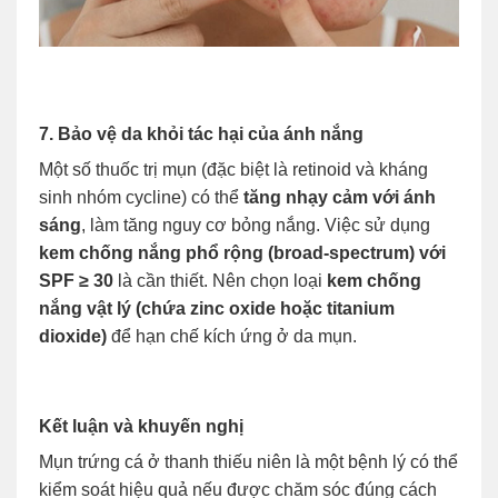
7. Bảo vệ da khỏi tác hại của ánh nắng
Một số thuốc trị mụn (đặc biệt là retinoid và kháng
sinh nhóm cycline) có thể
tăng nhạy cảm với ánh
sáng
, làm tăng nguy cơ bỏng nắng. Việc sử dụng
kem chống nắng phổ rộng (broad-spectrum) với
SPF ≥ 30
là cần thiết. Nên chọn loại
kem chống
nắng vật lý (chứa zinc oxide hoặc titanium
dioxide)
để hạn chế kích ứng ở da mụn.
Kết luận và khuyến nghị
Mụn trứng cá ở thanh thiếu niên là một bệnh lý có thể
kiểm soát hiệu quả nếu được chăm sóc đúng cách