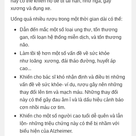
này có thể khiến họ dễ bị tai nạn, như ngã, gãy
xương và đụng xe.
Uống quá nhiều rượu trong một thời gian dài có thể:
Dẫn đến mắc một số loại ung thư, tổn thương
gan, rối loạn hệ thống miễn dịch, và tốn thương
não.
Làm tồi tệ hơn một số vấn đề về sức khỏe
như loãng xương, đái tháo đường, huyết áp
cao...
Khiến cho bác sĩ khó nhận định và điều trị những
vấn đề về sức khỏe- ví dụ, rượu gây nên những
thay đổi lên tim và mạch máu. Những thay đổi
này có thể gây đau âm ỉ và là dấu hiệu cảnh báo
cơn nhồi máu cơ tim.
Khiến cho một số người cao tuổi dễ quên và lẫn
lộn- những triệu chứng này có thể bị nhầm với
biểu hiện của Alzheimer.