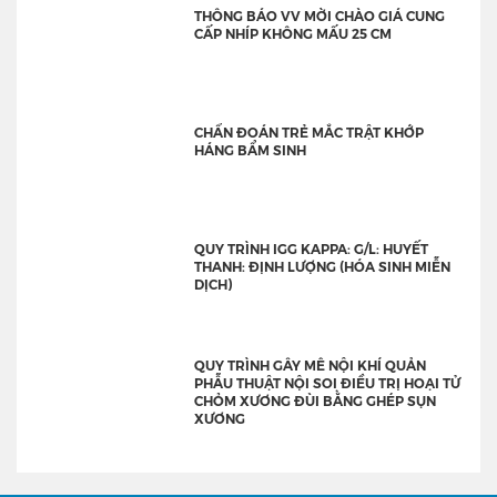
THÔNG BÁO VV MỜI CHÀO GIÁ CUNG
CẤP NHÍP KHÔNG MẤU 25 CM
CHẨN ĐOÁN TRẺ MẮC TRẬT KHỚP
HÁNG BẨM SINH
QUY TRÌNH IGG KAPPA: G/L: HUYẾT
THANH: ĐỊNH LƯỢNG (HÓA SINH MIỄN
DỊCH)
QUY TRÌNH GÂY MÊ NỘI KHÍ QUẢN
PHẪU THUẬT NỘI SOI ĐIỀU TRỊ HOẠI TỬ
CHỎM XƯƠNG ĐÙI BẰNG GHÉP SỤN
XƯƠNG