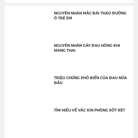
NGUYÊN NHÂN MẮC ĐÁI THÁO ĐƯỜNG
Ở TRẺ EM
NGUYÊN NHÂN GÂY ĐAU HÔNG KHI
MANG THAI
TRIỆU CHỨNG PHỔ BIẾN CỦA ĐAU NỬA
ĐẦU
TÌM HIỂU VỀ VẮC XIN PHÒNG SỐT RÉT