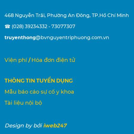
468 Nguyễn Trãi, Phường An Đông, TP.Hồ Chí Minh
☎ (028) 39234332 - 73077307
truyenthong
@bvnguyentriphuong.com.vn
/
Viện phí
Hóa đơn điện tử
THÔNG TIN TUYỂN DỤNG
Mẫu báo cáo sự cố y khoa
Tài liệu nội bộ
iweb247
Design
by bởi