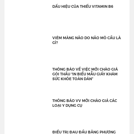
DẤU HIỆU CỦA THIẾU VITAMIN B6
VIÊM MÀNG NÃO DO NÃO MÔ CẦU LÀ
GÌ?
THÔNG BÁO VỀ VIỆC MỜI CHÀO GIÁ
GÓI THẦU “IN BIỂU MẪU GIẤY KHÁM
SỨC KHỎE TOÀN DÂN”
THÔNG BÁO VV MỜI CHÀO GIÁ CÁC
LOẠI Y DỤNG CỤ
ĐIỀU TRỊ ĐAU ĐẦU BẰNG PHƯƠNG