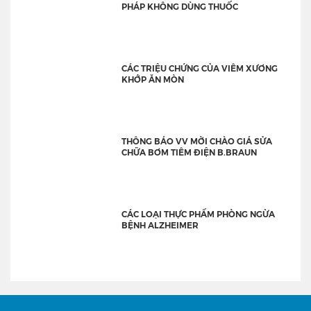
PHÁP KHÔNG DÙNG THUỐC
CÁC TRIỆU CHỨNG CỦA VIÊM XƯƠNG
KHỚP ĂN MÒN
THÔNG BÁO VV MỜI CHÀO GIÁ SỬA
CHỮA BƠM TIÊM ĐIỆN B.BRAUN
CÁC LOẠI THỰC PHẨM PHÒNG NGỪA
BỆNH ALZHEIMER