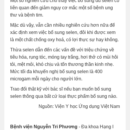
Một số nghiên cứu cho thấy việc bổ sung đủ selen có
liên quan đến giảm nguy cơ mắc một số bệnh ung
thư và bệnh tim.
Mặc dù vậy, vẫn cần nhiều nghiên cứu hơn nữa để
xác định xem việc bổ sung selen, đôi khi được xem
là một chất chống oxy hoá, có lợi thực sự hay không.
Thừa selen dẫn đến các vấn đề với triệu chứng về
tiêu hóa, rụng tóc, móng tay trắng, hơi thở có mùi hôi
tỏi, mệt mỏi, khó chịu và tổn thương thần kinh nhẹ.
Mức tối đa khuyến nghị bổ sung selen là 400
microgam mỗi ngày cho người lớn.
Trao đổi thật kỹ với bác sĩ nếu bạn muốn bổ sung
selen thông qua bất cứ loại thực phẩm bổ sung nào.
Nguồn: Viện Y học Ứng dụng Việt Nam
Bệnh viện Nguyễn Tri Phương
- Đa khoa Hạng I