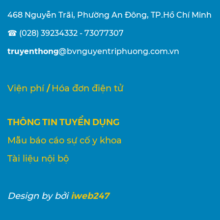
468 Nguyễn Trãi, Phường An Đông, TP.Hồ Chí Minh
☎ (028) 39234332 - 73077307
truyenthong
@bvnguyentriphuong.com.vn
/
Viện phí
Hóa đơn điện tử
THÔNG TIN TUYỂN DỤNG
Mẫu báo cáo sự cố y khoa
Tài liệu nội bộ
iweb247
Design
by bởi