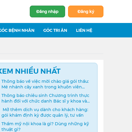
Đăng nhập
Đăng ký
GÓC BỆNH NHÂN
GÓC TRI ÂN
LIÊN HỆ
XEM NHIỀU NHẤT
Thông báo về việc mời chào giá gói thầu:
Mé nhánh cây xanh trong khuôn viên
bệnh viện
Thông báo chiêu sinh Chương trình thực
hành đối với chức danh Bác sĩ y khoa và
Điều dưỡng năm 2024
️ Mở thêm dịch vụ dành cho khách hàng:
gói khám định kỳ được quản lý, tư vấn
Thẩm mỹ nội khoa là gì? Dùng những kỹ
thuật gì?