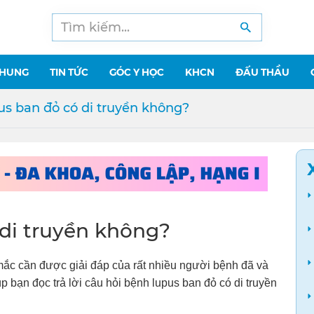
CHUNG
TIN TỨC
GÓC Y HỌC
KHCN
ĐẤU THẦU
pus ban đỏ có di truyền không?
 di truyền không?
 mắc cần được giải đáp của rất nhiều người bệnh đã và
 bạn đọc trả lời câu hỏi bệnh lupus ban đỏ có di truyền