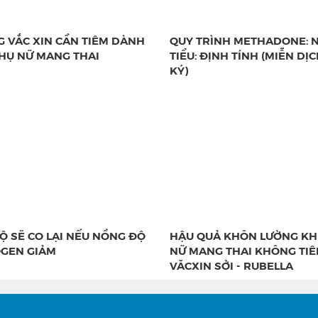
 VẮC XIN CẦN TIÊM DÀNH
QUY TRÌNH METHADONE: 
HỤ NỮ MANG THAI
TIỂU: ĐỊNH TÍNH (MIỄN DỊ
KÝ)
Ộ SẼ CO LẠI NẾU NỒNG ĐỘ
HẬU QUẢ KHÔN LƯỜNG KH
GEN GIẢM
NỮ MANG THAI KHÔNG TI
VĂCXIN SỞI - RUBELLA