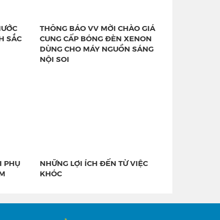
NƯỚC
THÔNG BÁO VV MỜI CHÀO GIÁ
CH SẮC
CUNG CẤP BÓNG ĐÈN XENON
DÙNG CHO MÁY NGUỒN SÁNG
NỘI SOI
I PHỤ
NHỮNG LỢI ÍCH ĐẾN TỪ VIỆC
ÊM
KHÓC