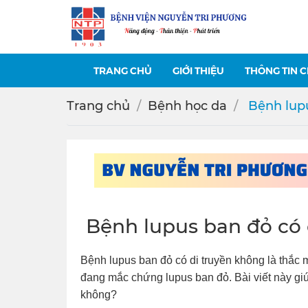
TRANG CHỦ
GIỚI THIỆU
THÔNG TIN 
Trang chủ
Bệnh học da
️ Bệnh lu
️ Bệnh lupus ban đỏ có
Bệnh lupus ban đỏ có di truyền không là thắc
đang mắc chứng lupus ban đỏ. Bài viết này giúp
không?