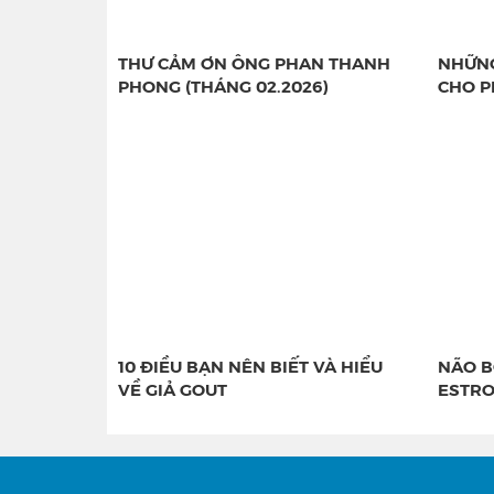
THƯ CẢM ƠN ÔNG PHAN THANH
NHỮNG
PHONG (THÁNG 02.2026)
CHO P
10 ĐIỀU BẠN NÊN BIẾT VÀ HIỂU
NÃO B
VỀ GIẢ GOUT
ESTRO