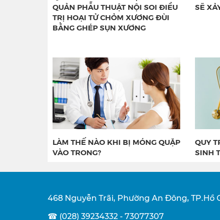
QUẢN PHẪU THUẬT NỘI SOI ĐIỀU
SẼ XẢ
TRỊ HOẠI TỬ CHỎM XƯƠNG ĐÙI
BẰNG GHÉP SỤN XƯƠNG
LÀM THẾ NÀO KHI BỊ MÓNG QUẶP
QUY T
VÀO TRONG?
SINH T
468 Nguyễn Trãi, Phường An Đông, TP.Hồ 
☎ (028) 39234332 - 73077307