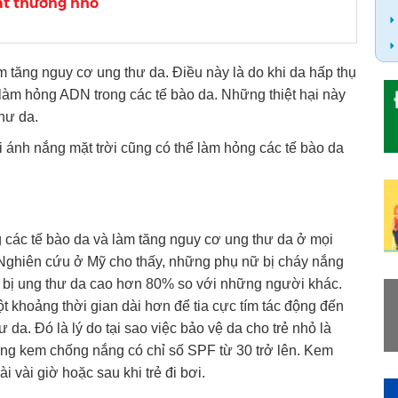
ất thường nhỏ
 tăng nguy cơ ung thư da. Điều này là do khi da hấp thụ
ể làm hỏng ADN trong các tế bào da. Những thiệt hại này
thư da.
i ánh nắng mặt trời cũng có thể làm hỏng các tế bào da
g các tế bào da và làm tăng nguy cơ ung thư da ở mọi
. Nghiên cứu ở Mỹ cho thấy, những phụ nữ bị cháy nắng
ng bị ung thư da cao hơn 80% so với những người khác.
khoảng thời gian dài hơn để tia cực tím tác động đến
 da. Đó là lý do tại sao việc bảo vệ da cho trẻ nhỏ là
ùng kem chống nắng có chỉ số SPF từ 30 trở lên. Kem
i vài giờ hoặc sau khi trẻ đi bơi.