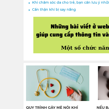
Khi chăm sóc da cho trẻ, bạn cần lưu ý nh
Cẩn thận khi bị say nắng
QUY TRÌNH GÂY MÊ NỘI KHÍ
NẾU B