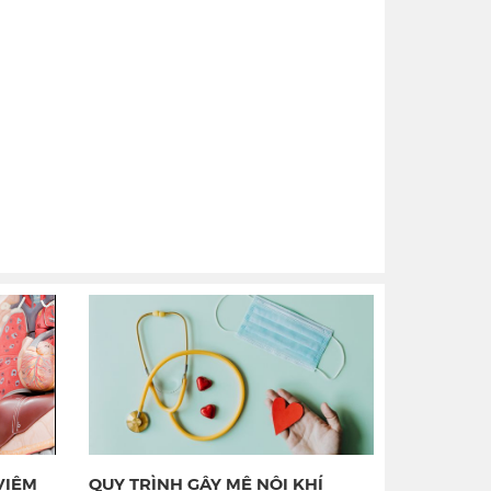
VIÊM
QUY TRÌNH GÂY MÊ NỘI KHÍ