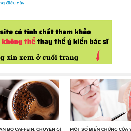
ững điều này
ẠN BỎ CAFFEIN, CHUYỆN GÌ
MỘT SỐ BIẾN CHỨNG CỦA 