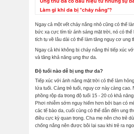
Ung thư da có dấu hiệu từ những sự b
Làm gì khi da bị "cháy nắng"?
Ngay cả một vết cháy nắng nhỏ cũng có thể làm
bức xạ cực tím từ ánh sáng mặt trời, nó có th
tích tụ về lâu dài có thể làm tăng nguy cơ ung 
Ngay cả khi không bị cháy nắng thì tiếp xúc vớ
và tăng khả năng ung thư da.
Độ tuổi nào dễ bị ung thư da?
Tiếp xúc với ánh nắng mặt trời có thể làm hỏn
lứa tuổi. Càng trẻ tuổi, nguy cơ này càng cao
phồng rộp da trong độ tuổi 15 - 20 có khả nă
Phơi nhiễm sớm nguy hiểm hơn bởi bạn có một 
các tế bào da, cuối cùng có thể dẫn đến ung thư
điều cực kỳ quan trọng. Cha mẹ nên cho trẻ d
chống nắng nên được bôi lại sau khi trẻ ra ngoà