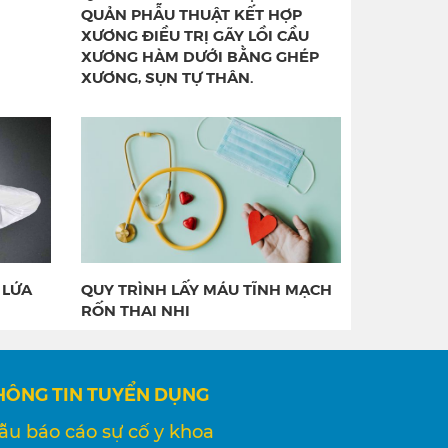
QUẢN PHẪU THUẬT KẾT HỢP
XƯƠNG ĐIỀU TRỊ GÃY LỒI CẦU
XƯƠNG HÀM DƯỚI BẰNG GHÉP
XƯƠNG, SỤN TỰ THÂN.
 LỨA
QUY TRÌNH LẤY MÁU TĨNH MẠCH
RỐN THAI NHI
HÔNG TIN TUYỂN DỤNG
ẫu báo cáo sự cố y khoa