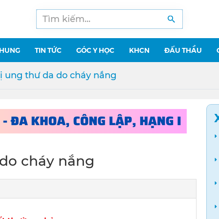
CHUNG
TIN TỨC
GÓC Y HỌC
KHCN
ĐẤU THẦU
ị ung thư da do cháy nắng
 do cháy nắng