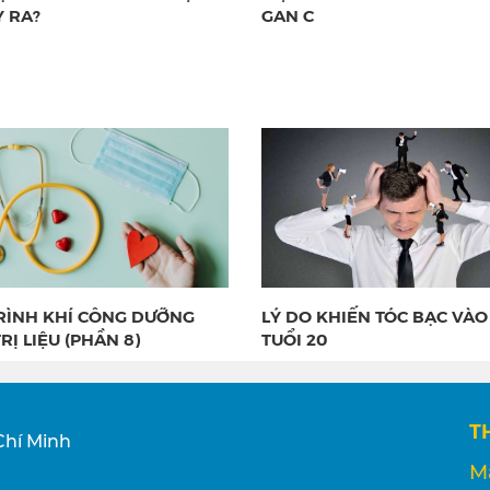
Y RA?
GAN C
RÌNH KHÍ CÔNG DƯỠNG
LÝ DO KHIẾN TÓC BẠC VÀO
RỊ LIỆU (PHẦN 8)
TUỔI 20
T
Chí Minh
M