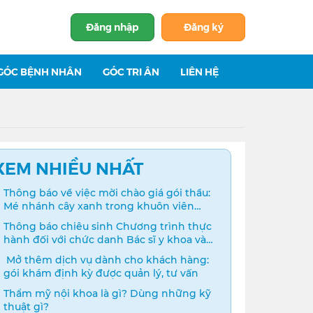
Đăng nhập
Đăng ký
GÓC BỆNH NHÂN
GÓC TRI ÂN
LIÊN HỆ
XEM NHIỀU NHẤT
Thông báo về việc mời chào giá gói thầu:
Mé nhánh cây xanh trong khuôn viên
bệnh viện
Thông báo chiêu sinh Chương trình thực
hành đối với chức danh Bác sĩ y khoa và
Điều dưỡng năm 2024
️ Mở thêm dịch vụ dành cho khách hàng:
gói khám định kỳ được quản lý, tư vấn
Thẩm mỹ nội khoa là gì? Dùng những kỹ
thuật gì?