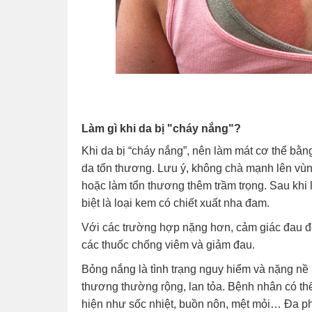
Làm gì khi da bị "cháy nắng"?
Khi da bị “cháy nắng”, nên làm mát cơ thể b
da tổn thương. Lưu ý, không chà mạnh lên vùn
hoặc làm tổn thương thêm trầm trọng. Sau khi
biệt là loại kem có chiết xuất nha đam.
Với các trường hợp nặng hơn, cảm giác đau đớ
các thuốc chống viêm và giảm đau.
Bỏng nắng là tình trạng nguy hiểm và nặng nề
thương thường rộng, lan tỏa. Bệnh nhân có thể
hiện như sốc nhiệt, buồn nôn, mệt mỏi… Đa p