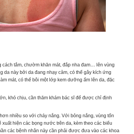
ằng cách tắm, chườm khăn mát, đắp nha đam… lên vùng
g da này bởi da đang nhạy cảm, có thể gây kích ứng
 làm mát, có thể bôi một lớp kem dưỡng ẩm lên da, đặc
n, khó chịu, cần thăm khám bác sĩ để được chỉ định
 hơn nhiều so với cháy nắng. Với bỏng nắng, vùng tổn
 xuất hiện các bọng nước trên da, kèm theo các biểu
hần các bệnh nhân này cần phải được đưa vào các khoa