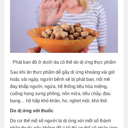
Phát ban đỏ ở dưới da có thể do dị ứng thực phẩm
Sau khi ăn thực phẩm dễ gây dị ứng khoảng vài giờ
hoặc vài ngày, người bệnh sẽ bị phát ban, nổi mề
đay khắp người, ngứa, hệ thống tiêu hóa miệng,
cuống họng sưng phồng, nôn mửa, tiêu chảy, đau
bụng… hô hấp khó khăn, ho, nghẹt mũi, khó thở.
Do dị ứng với thuốc
Do cơ thể mộ số người bị dị ứng với một số thành
phần thuốc nếu không để ý kỹ thì cơ thể sẽ phản ứng