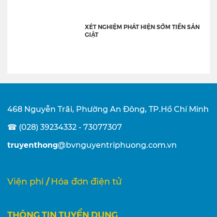
XÉT NGHIỆM PHÁT HIỆN SỚM TIỀN SẢN
GIẬT
468 Nguyễn Trãi, Phường An Đông, TP.Hồ Chí Minh
☎ (028) 39234332 - 73077307
truyenthong
@bvnguyentriphuong.com.vn
/
Viện phí
Hóa đơn điện tử
THÔNG TIN TUYỂN DỤNG