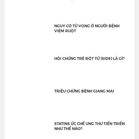
NGUY CƠ TỬ VONG Ở NGƯỜI BỆNH
VIÊM RUỘT
HỘI CHỨNG TRẺ ĐỘT TỬ (SIDS) LÀ GÌ?
TRIỆU CHỨNG BỆNH GIANG MAI
STATINS ỨC CHẾ UNG THƯ TIẾN TRIỂN
NHƯ THẾ NÀO?