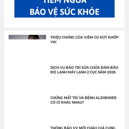
TRIỆU CHỨNG CỦA VIÊM CO RÚT KHỚP
VAI
DỊCH VỤ BẢO TRÌ SỬA CHỮA ĐẢM BẢO
ĐỘ LẠNH MÁY LẠNH 2 CỤC NĂM 2026
CHỨNG MẤT TRÍ VÀ BỆNH ALZHEIMER
CÓ GÌ KHÁC NHAU?
THÔNG BÁO VV MỜI CHÀO GIÁ CUNG