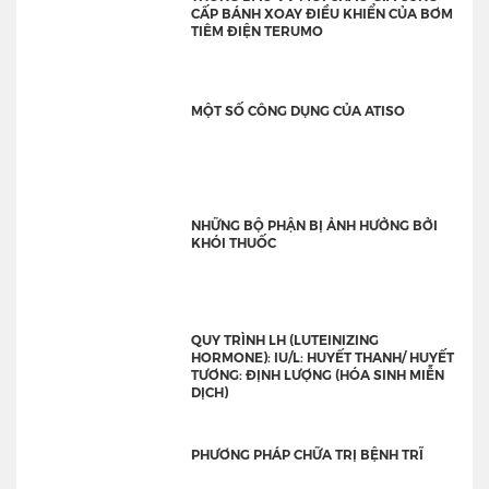
CẤP BÁNH XOAY ĐIỀU KHIỂN CỦA BƠM
TIÊM ĐIỆN TERUMO
MỘT SỐ CÔNG DỤNG CỦA ATISO
NHỮNG BỘ PHẬN BỊ ẢNH HƯỞNG BỞI
KHÓI THUỐC
QUY TRÌNH LH (LUTEINIZING
HORMONE): IU/L: HUYẾT THANH/ HUYẾT
TƯƠNG: ĐỊNH LƯỢNG (HÓA SINH MIỄN
DỊCH)
PHƯƠNG PHÁP CHỮA TRỊ BỆNH TRĨ