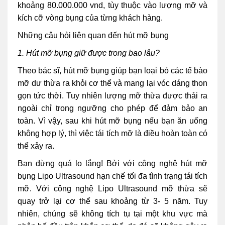
khoảng 80.000.000 vnd, tùy thuộc vào lượng mỡ và
kích cỡ vòng bụng của từng khách hàng.
Những câu hỏi liên quan đến hút mỡ bụng
1. Hút mỡ bụng giữ được trong bao lâu?
Theo bác sĩ, hút mỡ bụng giúp bạn loại bỏ các tế bào
mỡ dư thừa ra khỏi cơ thể và mang lại vóc dáng thon
gọn tức thời. Tuy nhiên lượng mỡ thừa được thải ra
ngoài chỉ trong ngưỡng cho phép để đảm bảo an
toàn. Vì vậy, sau khi hút mỡ bụng nếu bạn ăn uống
không hợp lý, thì việc tái tích mỡ là điều hoàn toàn có
thể xảy ra.
Bạn đừng quá lo lắng! Bởi với công nghệ hút mỡ
bụng Lipo Ultrasound hạn chế tối đa tình trạng tái tích
mỡ. Với công nghệ Lipo Ultrasound mỡ thừa sẽ
quay trở lại cơ thể sau khoảng từ 3- 5 năm. Tuy
nhiên, chúng sẽ không tích tụ tại một khu vực mà