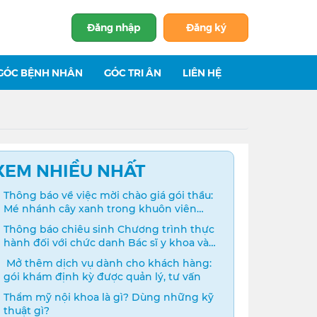
Đăng nhập
Đăng ký
GÓC BỆNH NHÂN
GÓC TRI ÂN
LIÊN HỆ
XEM NHIỀU NHẤT
Thông báo về việc mời chào giá gói thầu:
Mé nhánh cây xanh trong khuôn viên
bệnh viện
Thông báo chiêu sinh Chương trình thực
hành đối với chức danh Bác sĩ y khoa và
Điều dưỡng năm 2024
️ Mở thêm dịch vụ dành cho khách hàng:
gói khám định kỳ được quản lý, tư vấn
Thẩm mỹ nội khoa là gì? Dùng những kỹ
thuật gì?