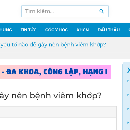
CHUNG
TIN TỨC
GÓC Y HỌC
KHCN
ĐẤU THẦU
yếu tố nào dễ gây nên bệnh viêm khớp?
gây nên bệnh viêm khớp?