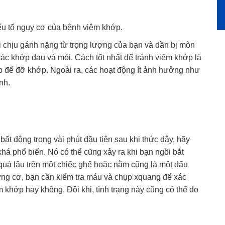
yếu tố nguy cơ của bệnh viêm khớp.
i chịu gánh nặng từ trọng lượng của bạn và dần bị mòn
các khớp đau và mỏi. Cách tốt nhất để tránh viêm khớp là
 để đỡ khớp. Ngoài ra, các hoạt động ít ảnh hưởng như
nh.
ất động trong vài phút đầu tiên sau khi thức dậy, hãy
khá phổ biến. Nó có thể cũng xảy ra khi bạn ngồi bắt
quá lâu trên một chiếc ghế hoặc nằm cũng là một dấu
ứng cơ, bạn cần kiểm tra máu và chụp xquang để xác
m khớp hay không. Đôi khi, tình trạng này cũng có thể do