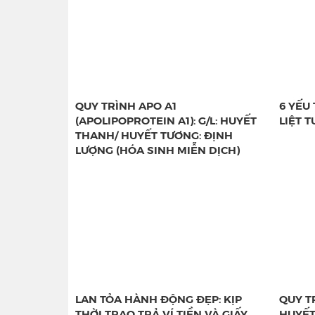
QUY TRÌNH APO A1
6 YẾU
(APOLIPOPROTEIN A1): G/L: HUYẾT
LIỆT 
THANH/ HUYẾT TƯƠNG: ĐỊNH
LƯỢNG (HÓA SINH MIỄN DỊCH)
LAN TỎA HÀNH ĐỘNG ĐẸP: KỊP
QUY TR
THỜI TRAO TRẢ VÍ TIỀN VÀ GIẤY
HUYẾT