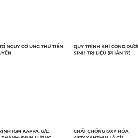
 TỐ NGUY CƠ UNG THƯ TIỀN
QUY TRÌNH KHÍ CÔNG DƯ
TUYẾN
SINH TRỊ LIỆU (PHẦN 17)
ÌNH IGM KAPPA: G/L:
CHẤT CHỐNG OXY HÓA
 THANH: ĐỊNH LƯỢNG
ASTAXANTHIN LÀ GÌ?