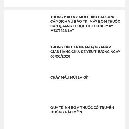
THÔNG BÁO VV MỜI CHÀO GIÁ CUNG
CẤP DỊCH VỤ BẢO TRÌ MÁY BƠM THUỐC
CẢN QUANG THUỘC HỆ THỐNG MÁY
MSCT 128 LÁT
THÔNG TIN TIẾP NHẬN TẶNG PHẨM
GIAN HÀNG CHIA SẺ YÊU THƯƠNG NGÀY
03/06/2026
CHẢY MÁU MŨI LÀ GÌ?
QUY TRÌNH BƠM THUỐC CỔ TRUYỀN
ĐƯỜNG HẬU MÔN