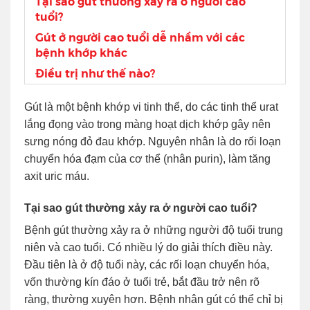
Tại sao gút thường xảy ra ở người cao
tuổi?
Gút ở người cao tuổi dễ nhầm với các
bệnh khớp khác
Điều trị như thế nào?
Gút là một bệnh khớp vi tinh thể, do các tinh thể urat
lắng đọng vào trong màng hoạt dịch khớp gây nên
sưng nóng đỏ đau khớp. Nguyên nhân là do rối loạn
chuyển hóa đạm của cơ thể (nhân purin), làm tăng
axit uric máu.
Tại sao gút thường xảy ra ở người cao tuổi?
Bệnh gút thường xảy ra ở những người độ tuổi trung
niên và cao tuổi. Có nhiều lý do giải thích điều này.
Đầu tiên là ở độ tuổi này, các rối loạn chuyển hóa,
vốn thường kín đáo ở tuổi trẻ, bắt đầu trở nên rõ
ràng, thường xuyên hơn. Bệnh nhân gút có thể chỉ bị