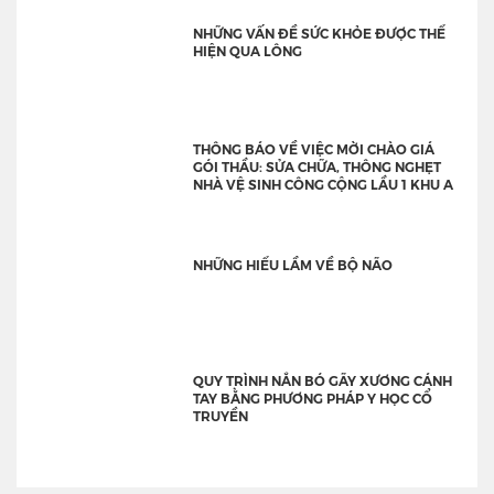
NHỮNG VẤN ĐỀ SỨC KHỎE ĐƯỢC THỂ
HIỆN QUA LÔNG
THÔNG BÁO VỀ VIỆC MỜI CHÀO GIÁ
GÓI THẦU: SỬA CHỮA, THÔNG NGHẸT
NHÀ VỆ SINH CÔNG CỘNG LẦU 1 KHU A
NHỮNG HIỂU LẦM VỀ BỘ NÃO
QUY TRÌNH NẮN BÓ GÃY XƯƠNG CÁNH
TAY BẰNG PHƯƠNG PHÁP Y HỌC CỔ
TRUYỀN