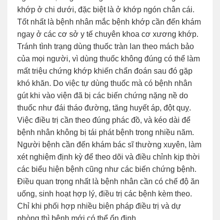
khớp ở chi dưới, đặc biệt là ở khớp ngón chân cái.
Tốt nhất là bệnh nhân mắc bệnh khớp cần đến khám
ngay ở các cơ sở y tế chuyên khoa cơ xương khớp.
Tránh tình trạng dùng thuốc tràn lan theo mách bảo
của mọi người, vì dùng thuốc không đúng có thể làm
mất triệu chứng khớp khiến chẩn đoán sau đó gặp
khó khăn. Do việc tự dùng thuốc mà có bệnh nhân
gút khi vào viện đã bị các biến chứng nặng nề do
thuốc như đái tháo đường, tăng huyết áp, đột quỵ.
Việc điều trị cần theo đúng phác đồ, và kéo dài để
bệnh nhân không bị tái phát bệnh trong nhiều năm.
Người bệnh cần đến khám bác sĩ thường xuyên, làm
xét nghiệm định kỳ để theo dõi và điều chỉnh kịp thời
các biểu hiện bệnh cũng như các biến chứng bệnh.
Điều quan trọng nhất là bệnh nhân cần có chế độ ăn
uống, sinh hoạt hợp lý, điều trị các bệnh kèm theo.
Chỉ khi phối hợp nhiều biện pháp điều trị và dự
phòng thì bệnh mới có thể ổn định.