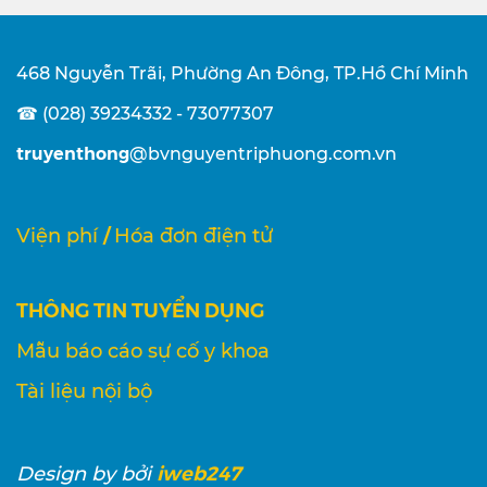
468 Nguyễn Trãi, Phường An Đông, TP.Hồ Chí Minh
☎ (028) 39234332 - 73077307
truyenthong
@bvnguyentriphuong.com.vn
/
Viện phí
Hóa đơn điện tử
THÔNG TIN TUYỂN DỤNG
Mẫu báo cáo sự cố y khoa
Tài liệu nội bộ
iweb247
Design
by bởi