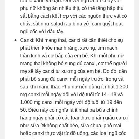
rau lá xanh và đậu. Đối với người ăn chay và
phụ nữ không ăn nhiều thịt, có thể tăng hấp thu
sắt bằng cách kết hợp với các nguồn thực vật có
chứa sắt như salad rau bina với cam quýt hoặc
ngũ cốc với dâu tây.
Canxi: Khi mang thai, canxi rất cần thiết cho sự
phát triển khỏe mạnh răng, xương, tim mạch,
thần kinh và cơ bắp của em bé. Khi một phụ nữ
mang thai không bổ sung đủ canxi, cơ thể người
mẹ sẽ lấy canxi từ xương của em bé. Do đó, cần
phải bổ sung đủ canxi mỗi ngày trước, trong và
sau khi mang thai. Phụ nữ nên dùng ít nhất 1.300
mg canxi mỗi ngày đối với độ tuổi từ 14 - 18 và
1.000 mg canxi mỗi ngày với độ tuổi từ 19 đến
50. Điều này có nghĩa là ít nhất ba bữa chính
hàng ngày phải có các loại thực phẩm giàu canxi
như sữa ít/không chất béo, sữa chua, phô mai
hoặc canxi thực vật từ đồ uống, các loại ngũ cốc