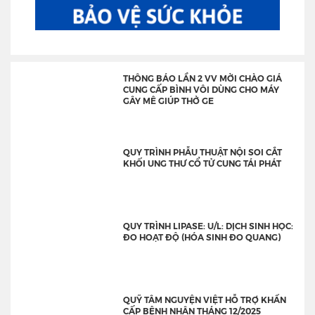
THÔNG BÁO LẦN 2 VV MỜI CHÀO GIÁ
CUNG CẤP BÌNH VÔI DÙNG CHO MÁY
GÂY MÊ GIÚP THỞ GE
QUY TRÌNH PHẪU THUẬT NỘI SOI CẮT
KHỐI UNG THƯ CỔ TỬ CUNG TÁI PHÁT
QUY TRÌNH LIPASE: U/L: DỊCH SINH HỌC:
ĐO HOẠT ĐỘ (HÓA SINH ĐO QUANG)
QUỸ TÂM NGUYỆN VIỆT HỖ TRỢ KHẨN
CẤP BỆNH NHÂN THÁNG 12/2025