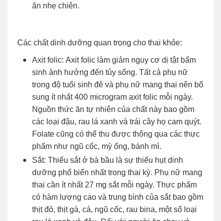
ăn nhẹ chiên.
Các chất dinh dưỡng quan trọng cho thai khỏe:
Axit folic: Axit folic làm giảm nguy cơ dị tật bẩm
sinh ảnh hưởng đến tủy sống. Tất cả phụ nữ
trong độ tuổi sinh đẻ và phụ nữ mang thai nên bổ
sung ít nhất 400 microgram axit folic mỗi ngày.
Nguồn thức ăn tự nhiên của chất này bao gồm
các loại đậu, rau lá xanh và trái cây họ cam quýt.
Folate cũng có thể thu được thông qua các thực
phẩm như ngũ cốc, mỳ ống, bánh mì.
Sắt: Thiếu sắt ở bà bầu là sự thiếu hụt dinh
dưỡng phổ biến nhất trong thai kỳ. Phụ nữ mang
thai cần ít nhất 27 mg sắt mỗi ngày. Thực phẩm
có hàm lượng cao và trung bình của sắt bao gồm
thịt đỏ, thịt gà, cá, ngũ cốc, rau bina, một số loại