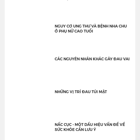
NGUY CƠ UNG THƯ VÀ BỆNH NHA CHU
Ở PHỤ NỮ CAO TUỔI
CÁC NGUYÊN NHÂN KHÁC GÂY ĐAU VAI
NHỮNG VỊ TRÍ ĐAU TÚI MẬT
NẤC CỤC - MỘT DẤU HIỆU VẤN ĐỀ VỀ
SỨC KHỎE CẦN LƯU Ý