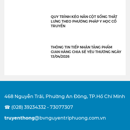
QUY TRÌNH KÉO NẮN CỘT SỐNG THẮT
LƯNG THEO PHƯƠNG PHÁP Y HỌC CỔ
TRUYỀN
THÔNG TIN TIẾP NHẬN TẶNG PHẨM
GIAN HÀNG CHIA SẺ YÊU THƯƠNG NGÀY
13/04/2026
468 Nguyễn Trãi, Phường An Đông, TP.Hồ Chí Minh
☎ (028) 39234332 - 73077307
truyenthong
@bvnguyentriphuong.com.vn