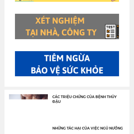
CÁC TRIỆU CHỨNG CỦA BỆNH THỦY
ĐẬU
NHỮNG TÁC HẠI CỦA VIỆC NGỦ NƯỚNG