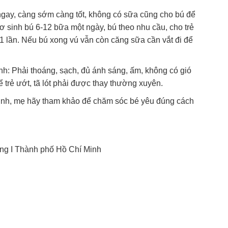
 ngay, càng sớm càng tốt, không có sữa cũng cho bú để
ơ sinh bú 6-12 bữa một ngày, bú theo nhu cầu, cho trẻ
ú 1 lần. Nếu bú xong vú vẫn còn căng sữa cần vắt đi để
nh: Phải thoáng, sạch, đủ ánh sáng, ấm, không có gió
ể trẻ ướt, tã lót phải được thay thường xuyên.
 sinh, mẹ hãy tham khảo để chăm sóc bé yêu đúng cách
ng I Thành phố Hồ Chí Minh