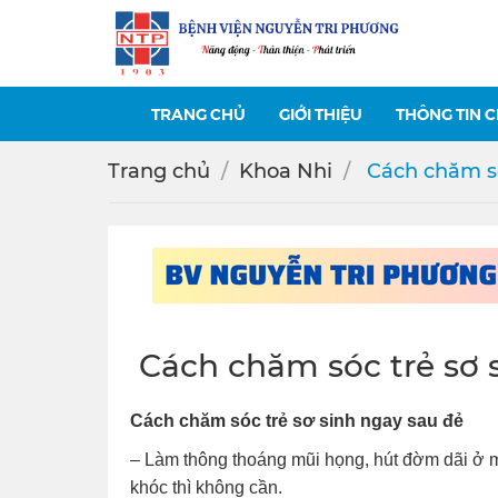
TRANG CHỦ
GIỚI THIỆU
THÔNG TIN 
Trang chủ
Khoa Nhi
️ Cách chăm s
️ Cách chăm sóc trẻ sơ
Cách chăm sóc trẻ sơ sinh ngay sau đẻ
– Làm thông thoáng mũi họng, hút đờm dãi ở m
khóc thì không cần.