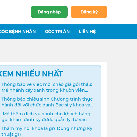
Đăng nhập
Đăng ký
GÓC BỆNH NHÂN
GÓC TRI ÂN
LIÊN HỆ
XEM NHIỀU NHẤT
Thông báo về việc mời chào giá gói thầu:
Mé nhánh cây xanh trong khuôn viên
bệnh viện
Thông báo chiêu sinh Chương trình thực
hành đối với chức danh Bác sĩ y khoa và
Điều dưỡng năm 2024
️ Mở thêm dịch vụ dành cho khách hàng:
gói khám định kỳ được quản lý, tư vấn
Thẩm mỹ nội khoa là gì? Dùng những kỹ
thuật gì?