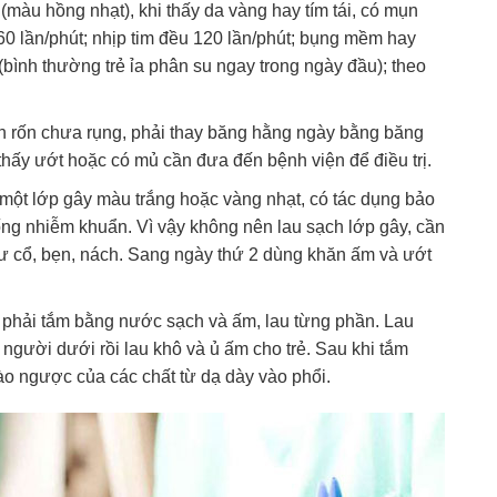
(màu hồng nhạt), khi thấy da vàng hay tím tái, có mụn
0 lần/phút; nhịp tim đều 120 lần/phút; bụng mềm hay
 (bình thường trẻ ỉa phân su ngay trong ngày đầu); theo
an rốn chưa rụng, phải thay băng hằng ngày bằng băng
hấy ướt hoặc có mủ cần đưa đến bệnh viện để điều trị.
 một lớp gây màu trắng hoặc vàng nhạt, có tác dụng bảo
ống nhiễm khuẩn. Vì vậy không nên lau sạch lớp gây, cần
ư cổ, bẹn, nách. Sang ngày thứ 2 dùng khăn ấm và ướt
nh phải tắm bằng nước sạch và ấm, lau từng phần. Lau
 người dưới rồi lau khô và ủ ấm cho trẻ. Sau khi tắm
rào ngược của các chất từ dạ dày vào phổi.