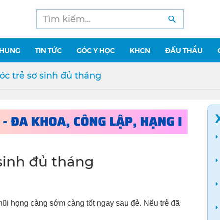
CHUNG
TIN TỨC
GÓC Y HỌC
KHCN
ĐẤU THẦU
óc trẻ sơ sinh đủ tháng
 sinh đủ tháng
ũi họng càng sớm càng tốt ngay sau đẻ. Nếu trẻ đã