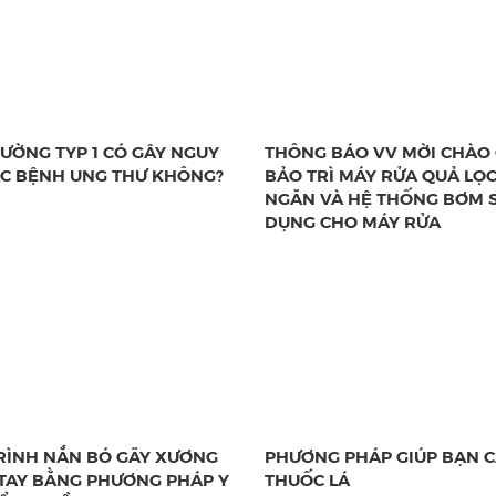
ĐƯỜNG TYP 1 CÓ GÂY NGUY
THÔNG BÁO VV MỜI CHÀO 
C BỆNH UNG THƯ KHÔNG?
BẢO TRÌ MÁY RỬA QUẢ LỌC
NGĂN VÀ HỆ THỐNG BƠM 
DỤNG CHO MÁY RỬA
RÌNH NẮN BÓ GÃY XƯƠNG
PHƯƠNG PHÁP GIÚP BẠN C
TAY BẰNG PHƯƠNG PHÁP Y
THUỐC LÁ