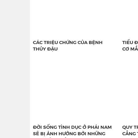
CÁC TRIỆU CHỨNG CỦA BỆNH
TIỂU 
THỦY ĐẬU
CƠ MẮ
ĐỜI SỐNG TÌNH DỤC Ở PHÁI NAM
QUY T
SẼ BỊ ẢNH HƯỞNG BỞI NHỮNG
CẲNG 