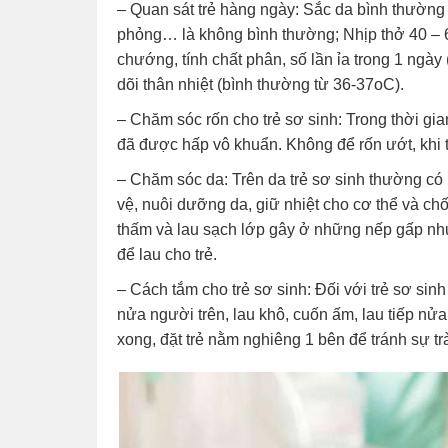
– Quan sát trẻ hàng ngày: Sắc da bình thường 
phỏng… là không bình thường; Nhịp thở 40 – 6
chướng, tính chất phân, số lần ỉa trong 1 ngày
dõi thân nhiệt (bình thường từ 36-37oC).
– Chăm sóc rốn cho trẻ sơ sinh: Trong thời gi
đã được hấp vô khuẩn. Không để rốn ướt, khi t
– Chăm sóc da: Trên da trẻ sơ sinh thường có
vệ, nuôi dưỡng da, giữ nhiệt cho cơ thể và ch
thấm và lau sạch lớp gây ở những nếp gấp nh
để lau cho trẻ.
– Cách tắm cho
trẻ sơ sinh
: Đối với trẻ sơ si
nửa người trên, lau khô, cuốn ấm, lau tiếp nửa
xong, đặt trẻ nằm nghiêng 1 bên để tránh sự t