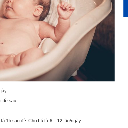
gày
n đề sau:
là 1h sau đẻ. Cho bú từ 6 – 12 lần/ngày.