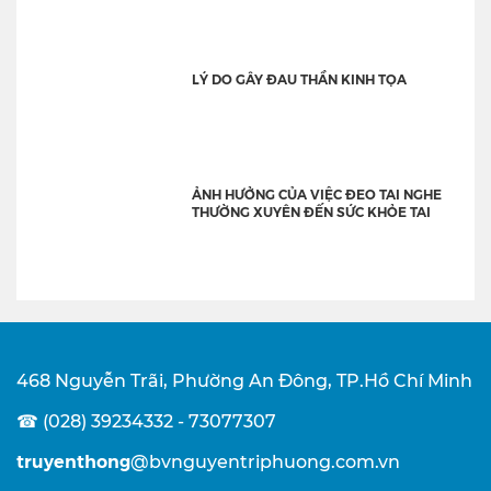
LÝ DO GÂY ĐAU THẦN KINH TỌA
ẢNH HƯỞNG CỦA VIỆC ĐEO TAI NGHE
THƯỜNG XUYÊN ĐẾN SỨC KHỎE TAI
468 Nguyễn Trãi, Phường An Đông, TP.Hồ Chí Minh
☎ (028) 39234332 - 73077307
truyenthong
@bvnguyentriphuong.com.vn