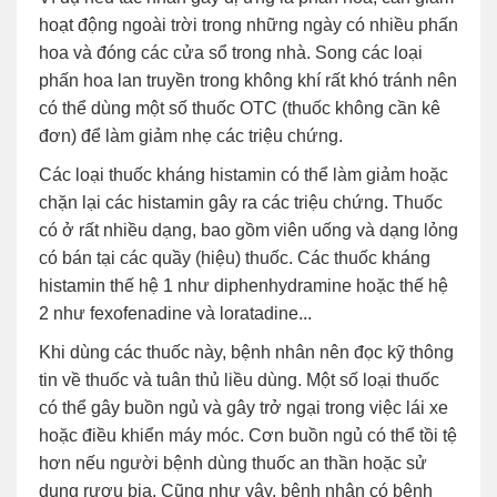
hoạt động ngoài trời trong những ngày có nhiều phấn
hoa và đóng các cửa sổ trong nhà. Song các loại
phấn hoa lan truyền trong không khí rất khó tránh nên
có thể dùng một số thuốc OTC (thuốc không cần kê
đơn) để làm giảm nhẹ các triệu chứng.
Các loại thuốc kháng histamin có thể làm giảm hoặc
chặn lại các histamin gây ra các triệu chứng. Thuốc
có ở rất nhiều dạng, bao gồm viên uống và dạng lỏng
có bán tại các quầy (hiệu) thuốc. Các thuốc kháng
histamin thế hệ 1 như diphenhydramine hoặc thế hệ
2 như fexofenadine và loratadine...
Khi dùng các thuốc này, bệnh nhân nên đọc kỹ thông
tin về thuốc và tuân thủ liều dùng. Một số loại thuốc
có thể gây buồn ngủ và gây trở ngại trong việc lái xe
hoặc điều khiển máy móc. Cơn buồn ngủ có thể tồi tệ
hơn nếu người bệnh dùng thuốc an thần hoặc sử
dụng rượu bia. Cũng như vậy, bệnh nhân có bệnh