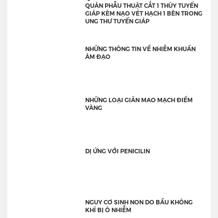
QUẢN PHẪU THUẬT CẮT 1 THÙY TUYẾN
GIÁP KÈM NẠO VÉT HẠCH 1 BÊN TRONG
UNG THƯ TUYẾN GIÁP
NHỮNG THÔNG TIN VỀ NHIỄM KHUẨN
ÂM ĐẠO
NHỮNG LOẠI GIÃN MAO MẠCH ĐIỂM
VÀNG
DỊ ỨNG VỚI PENICILIN
NGUY CƠ SINH NON DO BẦU KHÔNG
KHÍ BỊ Ô NHIỄM