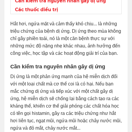
Cần kiểm tra nguyên nhân gây dị ứng
Các thuốc điều trị
Hắt hơi, ngứa mặt và cảm thấy khó chịu... là những
triệu chứng của bệnh dị ứng. Dị ứng theo mùa không
chỉ gây phiền toái, nó là một căn bệnh thực sự với
những mức độ nặng nhẹ khác nhau, ảnh hưởng đến
công việc, học tập và các hoạt động giải trí của bạn.
Cần kiểm tra nguyên nhân gây dị ứng
Dị ứng là một phản ứng mạnh của hệ miễn dịch đối
với một loại chất mà cơ thể coi là có hại. Nếu bạn
mắc chứng dị ứng và tiếp xúc với một chất gây dị
ứng, hệ miễn dịch sẽ chống lại bằng cách tạo ra các
kháng thể, khiến cơ thể giải phóng các chất hóa học
có tên gọi histamin, gây ra các triệu chứng như hắt
hơi liên tục, ngạt mũi, ngứa mũi hoặc chảy nước mũi,
ngứa và đỏ mắt, chảy nước mắt...