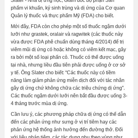
Slater - Nhà dị ứng học, Giám đốc bộ phận Sản
phẩm vi khuẩn, ký sinh trùng và dị ứng của Cơ quan
Quản lý thuốc và thực phẩm Mỹ (FDA) cho biết.
Mới đây, FDA còn cho phép một số thuốc ngậm dưới
lưỡi như grastek, oralair và ragwitek (các thuốc này
vừa được FDA phê chuẩn dùng tháng 4/2014) để trị
viêm mũi dị ứng có hoặc không có viêm kết mạc, gây
ra bởi một số loại phấn cỏ. Thuốc có thể được uống
tại nhà, nhưng liều đầu tiên phải được uống ở cơ sở
y tế. Ông Slater cho biết: “Các thuốc này có tiềm
năng làm giảm phản ứng miễn dịch đối với tác nhân
gây dị ứng chứ không chữa các triệu chứng dị ứng”.
Các thuốc ngậm dưới lưỡi nên bắt đầu được uống 3-
4 tháng trước mùa dị ứng.
Cần lưu ý, các phương pháp chữa dị ứng có thể dẫn
đến các phản ứng như sưng ở vị trí tiêm hay các
phản ứng hệ thống ảnh hưởng đến đường thở. Đối
với liệu pháp tiêm, các tác dụng phụ theo vùng như