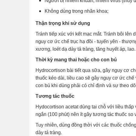
Người bị nhiễm khuẩn, nhiễm virus (thủy đ
Không dùng trong nhãn khoa;
Thận trọng khi sử dụng
Tránh tiếp xúc với kết mạc mắt. Tránh bôi lên d
nguy cơ ức chế trục hạ đồi - tuyến yên - thượn
xương, loét dạ dày tá tràng, tăng huyết áp, lao.
Thời kỳ mang thai hoặc cho con bú
Hydrocortison bài tiết qua sữa, gây nguy cơ ch
thuốc kéo dài, liều cao sẽ gây nguy cơ ức chế 
con bú khi dùng phải có chỉ định và sự theo dõ
Tương tác thuốc
Hydocortison acetat dùng tại chỗ với liều thấp
ngắn (100 phút) nên ít gây tương tác thuốc so
Tuy nhiên, dùng đồng thời với các thuốc chống 
dày tá tràng.