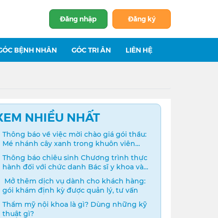
Đăng nhập
Đăng ký
GÓC BỆNH NHÂN
GÓC TRI ÂN
LIÊN HỆ
XEM NHIỀU NHẤT
Thông báo về việc mời chào giá gói thầu:
Mé nhánh cây xanh trong khuôn viên
bệnh viện
Thông báo chiêu sinh Chương trình thực
hành đối với chức danh Bác sĩ y khoa và
Điều dưỡng năm 2024
️ Mở thêm dịch vụ dành cho khách hàng:
gói khám định kỳ được quản lý, tư vấn
Thẩm mỹ nội khoa là gì? Dùng những kỹ
thuật gì?