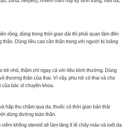
ậu, zona, herpes), nhiễm nấm hay ký sinh trùng, loét da;
iện rộng, dùng trong thời gian dài thì phải quan tâm đến
g thận. Dùng liều cao cần thận trọng với người bị loãng
o trẻ nhỏ, thậm chí ngay cả với liều bình thường. Dùng
vỏ thượng thận của thai. Vì vậy, phụ nữ có thai và cho
i của bác sĩ chuyên khoa.
 và hấp thu chậm qua da, thuốc có thời gian bán thải
 với dùng đường toàn thân.
viêm không steroid sẽ làm tăng tỉ lệ chảy máu và loét dạ