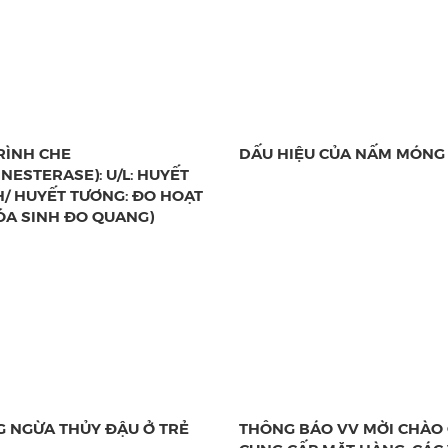
RÌNH CHE
DẤU HIỆU CỦA NẤM MÓNG
INESTERASE): U/L: HUYẾT
/ HUYẾT TƯƠNG: ĐO HOẠT
ÓA SINH ĐO QUANG)
 NGỪA THỦY ĐẬU Ở TRẺ
THÔNG BÁO VV MỜI CHÀO 