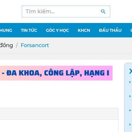
CHUNG
TIN TỨC
GÓC Y HỌC
KHCN
ĐẤU THẦU
 đồng
Forsancort