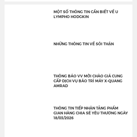
MỘT SỐ THÔNG TIN CẦN BIẾT VỀ U
LYMPHO HODGKIN
NHỮNG THÔNG TIN VỀ SỎI THẬN
THÔNG BÁO VV MỜI CHÀO GIÁ CUNG
CẤP DỊCH VỤ BẢO TRÌ MÁY X-QUANG
AMRAD
THÔNG TIN TIẾP NHẬN TẶNG PHẨM
GIAN HÀNG CHIA SẺ YÊU THƯƠNG NGÀY
18/03/2026