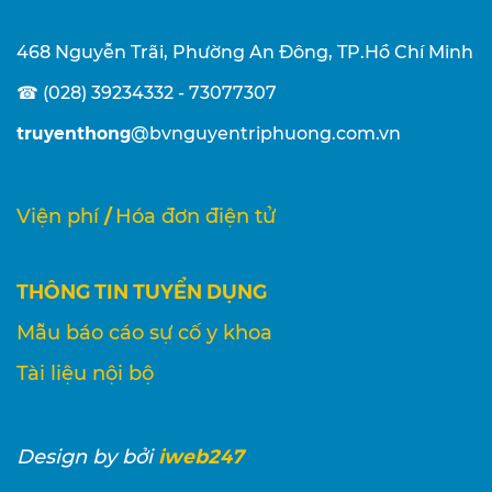
468 Nguyễn Trãi, Phường An Đông, TP.Hồ Chí Minh
☎ (028) 39234332 - 73077307
truyenthong
@bvnguyentriphuong.com.vn
/
Viện phí
Hóa đơn điện tử
THÔNG TIN TUYỂN DỤNG
Mẫu báo cáo sự cố y khoa
Tài liệu nội bộ
iweb247
Design
by bởi