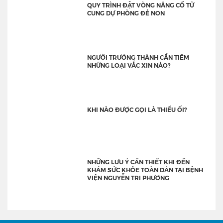
QUY TRÌNH ĐẶT VÒNG NÂNG CỔ TỬ
CUNG DỰ PHÒNG ĐẺ NON
NGƯỜI TRƯỞNG THÀNH CẦN TIÊM
NHỮNG LOẠI VẮC XIN NÀO?
KHI NÀO ĐƯỢC GỌI LÀ THIỂU ỐI?
NHỮNG LƯU Ý CẦN THIẾT KHI ĐẾN
KHÁM SỨC KHỎE TOÀN DÂN TẠI BỆNH
VIỆN NGUYỄN TRI PHƯƠNG