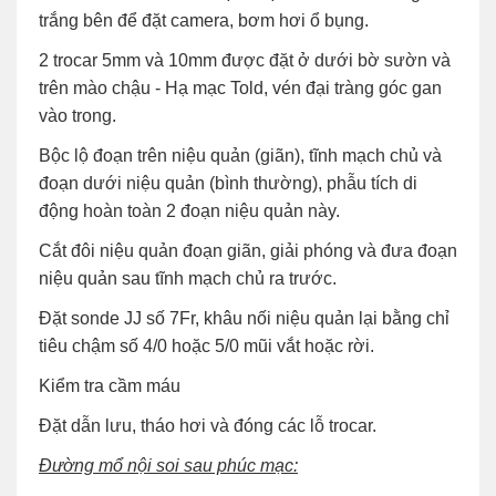
trắng bên để đặt camera, bơm hơi ổ bụng.
2 trocar 5mm và 10mm được đặt ở dưới bờ sườn và
trên mào chậu - Hạ mạc Told, vén đại tràng góc gan
vào trong.
Bộc lộ đoạn trên niệu quản (giãn), tĩnh mạch chủ và
đoạn dưới niệu quản (bình thường), phẫu tích di
động hoàn toàn 2 đoạn niệu quản này.
Cắt đôi niệu quản đoạn giãn, giải phóng và đưa đoạn
niệu quản sau tĩnh mạch chủ ra trước.
Đặt sonde JJ số 7Fr, khâu nối niệu quản lại bằng chỉ
tiêu chậm số 4/0 hoặc 5/0 mũi vắt hoặc rời.
Kiểm tra cầm máu
Đặt dẫn lưu, tháo hơi và đóng các lỗ trocar.
Đường mổ nội soi sau phúc mạc: