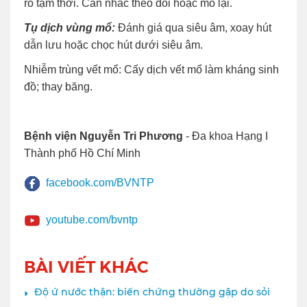
rò tạm thời. Cân nhắc theo dõi hoặc mổ lại.
Tụ dịch vùng mổ:
Đánh giá qua siêu âm, xoay hút
dẫn lưu hoặc chọc hút dưới siêu âm.
Nhiễm trùng vết mổ: Cấy dịch vết mổ làm kháng sinh
đồ; thay băng.
Bệnh viện Nguyễn Tri Phương
- Đa khoa Hạng I
Thành phố Hồ Chí Minh
facebook.com/BVNTP
youtube.com/bvntp
BÀI VIẾT KHÁC
Độ ứ nước thận: biến chứng thường gặp do sỏi