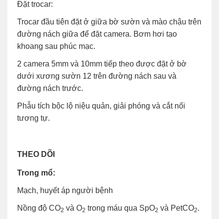
Đặt trocar:
Trocar đầu tiên đặt ở giữa bờ sườn và mào chậu trên
đường nách giữa để đặt camera. Bơm hơi tạo
khoang sau phúc mạc.
2 camera 5mm và 10mm tiếp theo được đặt ở bờ
dưới xương sườn 12 trên đường nách sau và
đường nách trước.
Phẫu tích bộc lộ niệu quản, giải phóng và cắt nối
tương tự.
THEO DÕI
Trong mổ:
Mạch, huyết áp người bệnh
Nồng độ CO
và O
trong máu qua SpO
và PetCO
.
2
2
2
2