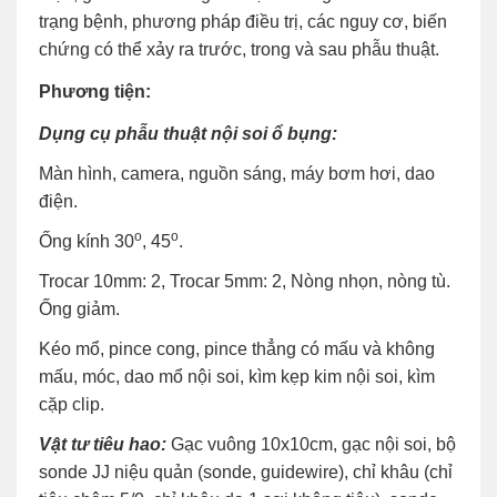
trạng bệnh, phương pháp điều trị, các nguy cơ, biến
chứng có thể xảy ra trước, trong và sau phẫu thuật.
Phương tiện:
Dụng cụ phẫu thuật nội soi ổ bụng:
Màn hình, camera, nguồn sáng, máy bơm hơi, dao
điện.
o
o
Ống kính 30
, 45
.
Trocar 10mm: 2, Trocar 5mm: 2, Nòng nhọn, nòng tù.
Ống giảm.
Kéo mổ, pince cong, pince thẳng có mấu và không
mấu, móc, dao mổ nội soi, kìm kẹp kim nội soi, kìm
cặp clip.
Vật tư tiêu hao:
Gạc vuông 10x10cm, gạc nội soi, bộ
sonde JJ niệu quản (sonde, guidewire), chỉ khâu (chỉ