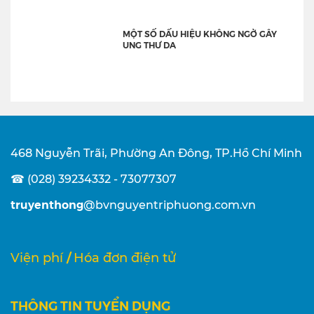
MỘT SỐ DẤU HIỆU KHÔNG NGỜ GÂY
UNG THƯ DA
468 Nguyễn Trãi, Phường An Đông, TP.Hồ Chí Minh
☎ (028) 39234332 - 73077307
truyenthong
@bvnguyentriphuong.com.vn
/
Viện phí
Hóa đơn điện tử
THÔNG TIN TUYỂN DỤNG