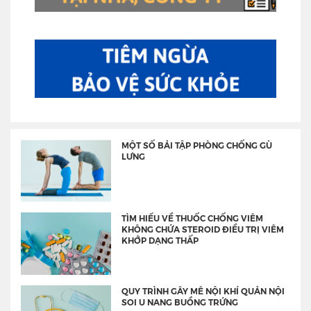
MỘT SỐ BẢI TẬP PHÒNG CHỐNG GÙ
LƯNG
TÌM HIỂU VỀ THUỐC CHỐNG VIÊM
KHÔNG CHỨA STEROID ĐIỀU TRỊ VIÊM
KHỚP DẠNG THẤP
QUY TRÌNH GÂY MÊ NỘI KHÍ QUẢN NỘI
SOI U NANG BUỒNG TRỨNG