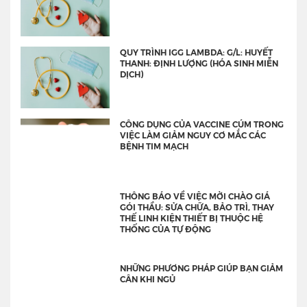
QUY TRÌNH IGG LAMBDA: G/L: HUYẾT
THANH: ĐỊNH LƯỢNG (HÓA SINH MIỄN
DỊCH)
CÔNG DỤNG CỦA VACCINE CÚM TRONG
VIỆC LÀM GIẢM NGUY CƠ MẮC CÁC
BỆNH TIM MẠCH
THÔNG BÁO VỀ VIỆC MỜI CHÀO GIÁ
GÓI THẦU: SỬA CHỮA, BẢO TRÌ, THAY
THẾ LINH KIỆN THIẾT BỊ THUỘC HỆ
THỐNG CỦA TỰ ĐỘNG
NHỮNG PHƯƠNG PHÁP GIÚP BẠN GIẢM
CÂN KHI NGỦ