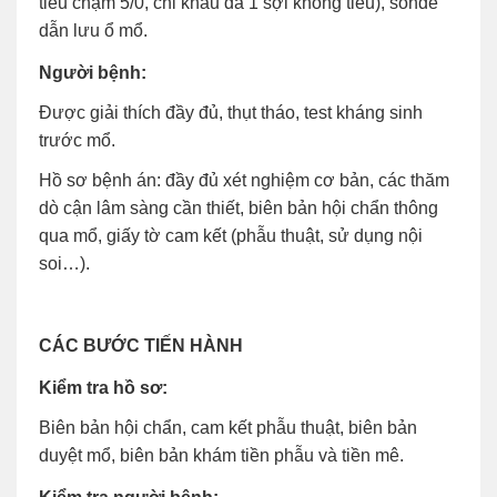
tiêu chậm 5/0, chỉ khâu da 1 sợi không tiêu), sonde
dẫn lưu ổ mổ.
Người bệnh:
Được giải thích đầy đủ, thụt tháo, test kháng sinh
trước mổ.
Hồ sơ bệnh án: đầy đủ xét nghiệm cơ bản, các thăm
dò cận lâm sàng cần thiết, biên bản hội chẩn thông
qua mổ, giấy tờ cam kết (phẫu thuật, sử dụng nội
soi…).
CÁC BƯỚC TIẾN HÀNH
Kiểm tra hồ sơ:
Biên bản hội chẩn, cam kết phẫu thuật, biên bản
duyệt mổ, biên bản khám tiền phẫu và tiền mê.