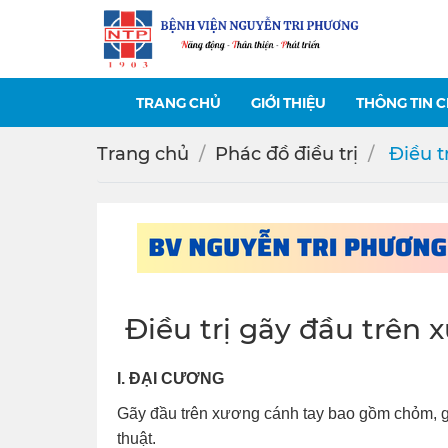
TRANG CHỦ
GIỚI THIỆU
THÔNG TIN 
Trang chủ
Phác đồ điều trị
️ Điều 
️ Điều trị gãy đầu trên
I. ĐẠI CƯƠNG
Gãy đầu trên xương cánh tay bao gồm chỏm, gã
thuật.