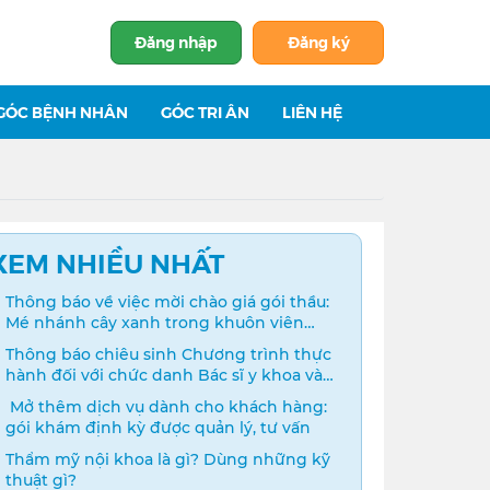
Đăng nhập
Đăng ký
GÓC BỆNH NHÂN
GÓC TRI ÂN
LIÊN HỆ
XEM NHIỀU NHẤT
Thông báo về việc mời chào giá gói thầu:
Mé nhánh cây xanh trong khuôn viên
bệnh viện
Thông báo chiêu sinh Chương trình thực
hành đối với chức danh Bác sĩ y khoa và
Điều dưỡng năm 2024
️ Mở thêm dịch vụ dành cho khách hàng:
gói khám định kỳ được quản lý, tư vấn
Thẩm mỹ nội khoa là gì? Dùng những kỹ
thuật gì?