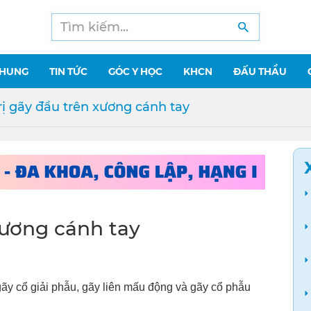
CHUNG
TIN TỨC
GÓC Y HỌC
KHCN
ĐẤU THẦU
trị gãy đầu trên xương cánh tay
 xương cánh tay
y cổ giải phẫu, gãy liên mấu động và gãy cổ phẫu