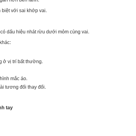
 biệt với sai khớp vai.
 có dấu hiệu nhát rừu dưới mỏm cùng vai.
khác:
ở vị trí bất thường.
hình mắc áo.
ài tương đối thay đổi.
nh tay