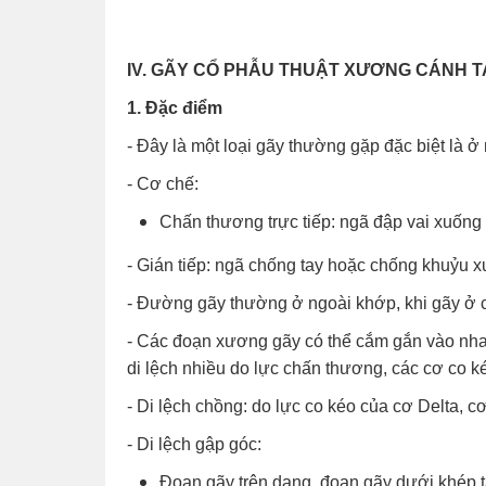
IV. GÃY CỔ PHẪU THUẬT XƯƠNG CÁNH T
1. Đặc điểm
- Đây là một loại gãy thường gặp đặc biệt là ở
- Cơ chế:
Chấn thương trực tiếp: ngã đập vai xuống 
- Gián tiếp: ngã chống tay hoặc chống khuỷu x
- Đường gãy thường ở ngoài khớp, khi gãy ở c
- Các đoạn xương gãy có thể cắm gắn vào nhau
di lệch nhiều do lực chấn thương, các cơ co ké
- Di lệch chồng: do lực co kéo của cơ Delta, cơ
- Di lệch gập góc:
Đoạn gãy trên dạng, đoạn gãy dưới khép t