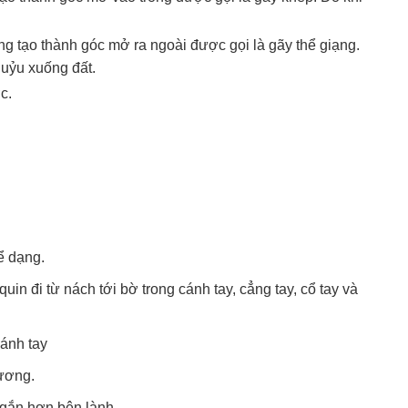
ng tạo thành góc mở ra ngoài được gọi là gãy thể giạng.
uỷu xuống đất.
c.
ể dạng.
in đi từ nách tới bờ trong cánh tay, cẳng tay, cổ tay và
cánh tay
xương.
ngắn hơn bên lành.