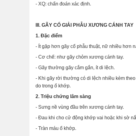
- XQ: chẩn đoán xác định.
III. GÃY CỔ GIẢI PHẪU XƯƠNG CÁNH TAY
1. Đặc điểm
- Ít gặp hơn gãy cổ phẫu thuật, nữ nhiều hơn 
- Cơ chế: như gãy chỏm xương cánh tay.
- Gãy thường gãy cắm gắn, ít di lệch.
- Khi gãy rời thường có di lệch nhiều kèm th
do trong ổ khớp.
2. Triệu chứng lâm sàng
- Sưng nề vùng đầu trên xương cánh tay.
- Đau khi cho cử động khớp vai hoặc khi sờ nắ
- Tràn máu ổ khớp.