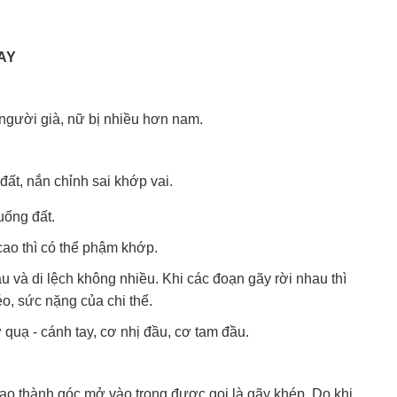
AY
 người già, nữ bị nhiều hơn nam.
đất, nắn chỉnh sai khớp vai.
uống đất.
ao thì có thể phậm khớp.
 và di lệch không nhiều. Khi các đoạn gãy rời nhau thì
o, sức nặng của chi thể.
 quạ - cánh tay, cơ nhị đầu, cơ tam đầu.
ạo thành góc mở vào trong được gọi là gãy khép. Do khi