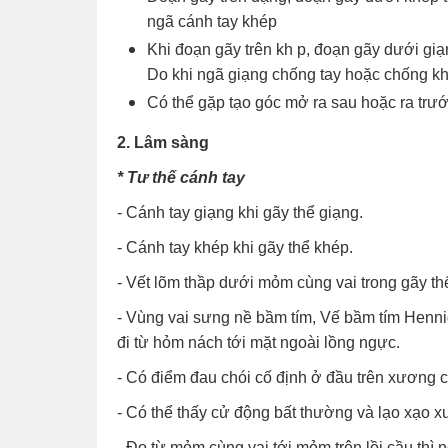
ngã cánh tay khép
Khi đoạn gãy trên kh p, đoạn gãy dưới giạ
Do khi ngã giạng chống tay hoặc chống kh
Có thể gặp tạo góc mở ra sau hoặc ra trướ
2. Lâm sàng
* Tư thế cánh tay
- Cánh tay giạng khi gãy thể giạng.
- Cánh tay khép khi gãy thể khép.
- Vết lõm thầp dưới mỏm cùng vai trong gãy th
- Vùng vai sưng nề bầm tím, Vế bầm tím Henniqu
đi từ hỏm nách tới mặt ngoài lồng ngực.
- Có điểm đau chói cố định ở đầu trên xương 
- Có thể thấy cử động bất thường và lạo xạo 
- Đo từ mỏm cùng vai tới mỏm trên lồi cầu thì 