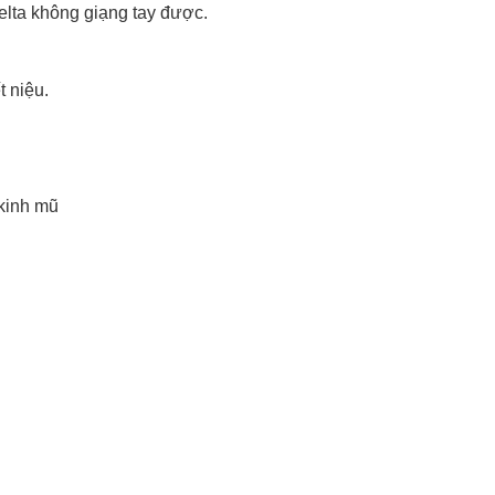
elta không giạng tay được.
 niệu.
kinh mũ