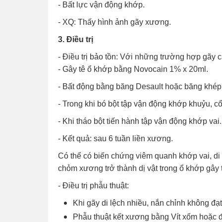
- Bất lực vận động khớp.
- XQ: Thấy hình ảnh gãy xương.
3. Điều trị
- Điều trị bảo tồn: Với những trường hợp gãy cắ
- Gây tê ổ khớp bằng Novocain 1% x 20ml.
- Bất động bằng băng Desault hoặc băng khép c
- Trong khi bó bột tập vận động khớp khuỷu, cổ 
- Khi tháo bột tiến hành tập vận động khớp vai.
- Kết quả: sau 6 tuần liền xương.
Có thể có biến chứng viêm quanh khớp vai, di 
chỏm xương trở thành dị vật trong ổ khớp gây 
- Điều trị phẫu thuật:
Khi gãy di lệch nhiều, nắn chỉnh không đạt
Phẫu thuật kết xương bằng Vít xốm hoặc đ