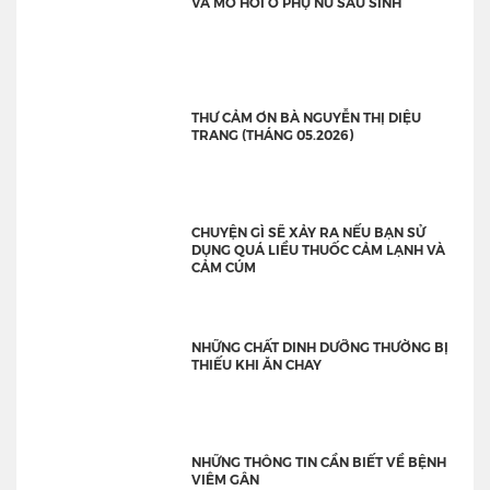
VÃ MỒ HÔI Ở PHỤ NỮ SAU SINH
THƯ CẢM ƠN BÀ NGUYỄN THỊ DIỆU
TRANG (THÁNG 05.2026)
CHUYỆN GÌ SẼ XẢY RA NẾU BẠN SỬ
DỤNG QUÁ LIỀU THUỐC CẢM LẠNH VÀ
CẢM CÚM
NHỮNG CHẤT DINH DƯỠNG THƯỜNG BỊ
THIẾU KHI ĂN CHAY
NHỮNG THÔNG TIN CẦN BIẾT VỀ BỆNH
VIÊM GÂN