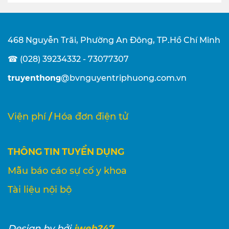
468 Nguyễn Trãi, Phường An Đông, TP.Hồ Chí Minh
☎ (028) 39234332 - 73077307
truyenthong
@bvnguyentriphuong.com.vn
/
Viện phí
Hóa đơn điện tử
THÔNG TIN TUYỂN DỤNG
Mẫu báo cáo sự cố y khoa
Tài liệu nội bộ
iweb247
Design
by bởi