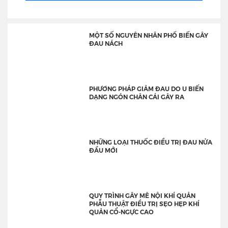
MỘT SỐ NGUYÊN NHÂN PHỔ BIẾN GÂY
ĐAU NÁCH
PHƯƠNG PHÁP GIẢM ĐAU DO U BIẾN
DẠNG NGÓN CHÂN CÁI GÂY RA
NHỮNG LOẠI THUỐC ĐIỀU TRỊ ĐAU NỬA
ĐẦU MỚI
QUY TRÌNH GÂY MÊ NỘI KHÍ QUẢN
PHẪU THUẬT ĐIỀU TRỊ SẸO HẸP KHÍ
QUẢN CỔ-NGỰC CAO