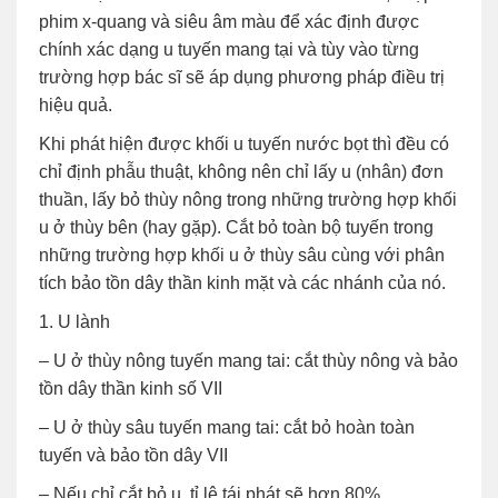
phim x-quang và siêu âm màu để xác định được
chính xác dạng u tuyến mang tại và tùy vào từng
trường hợp bác sĩ sẽ áp dụng phương pháp điều trị
hiệu quả.
Khi phát hiện được khối u tuyến nước bọt thì đều có
chỉ định phẫu thuật, không nên chỉ lấy u (nhân) đơn
thuần, lấy bỏ thùy nông trong những trường hợp khối
u ở thùy bên (hay gặp). Cắt bỏ toàn bộ tuyến trong
những trường hợp khối u ở thùy sâu cùng với phân
tích bảo tồn dây thần kinh mặt và các nhánh của nó.
1. U lành
– U ở thùy nông tuyến mang tai: cắt thùy nông và bảo
tồn dây thần kinh số VII
– U ở thùy sâu tuyến mang tai: cắt bỏ hoàn toàn
tuyến và bảo tồn dây VII
– Nếu chỉ cắt bỏ u tỉ lệ tái phát sẽ hơn 80%