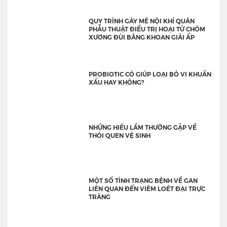
QUY TRÌNH GÂY MÊ NỘI KHÍ QUẢN
PHẪU THUẬT ĐIỀU TRỊ HOẠI TỬ CHỎM
XƯƠNG ĐÙI BĂNG KHOAN GIẢI ẤP
PROBIOTIC CÓ GIÚP LOẠI BỎ VI KHUẨN
XẤU HAY KHÔNG?
NHỮNG HIỂU LẦM THƯỜNG GẶP VỀ
THÓI QUEN VỆ SINH
MỘT SỐ TÌNH TRẠNG BỆNH VỀ GAN
LIÊN QUAN ĐẾN VIÊM LOÉT ĐẠI TRỰC
TRÀNG