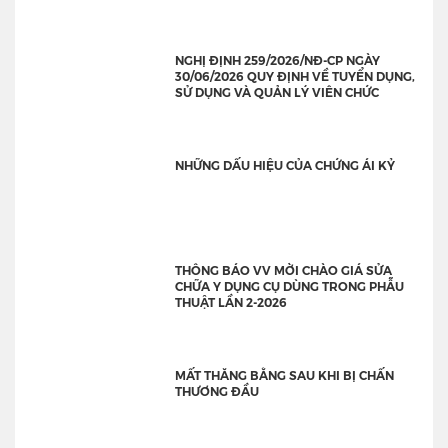
NGHỊ ĐỊNH 259/2026/NĐ-CP NGÀY
30/06/2026 QUY ĐỊNH VỀ TUYỂN DỤNG,
SỬ DỤNG VÀ QUẢN LÝ VIÊN CHỨC
NHỮNG DẤU HIỆU CỦA CHỨNG ÁI KỶ
THÔNG BÁO VV MỜI CHÀO GIÁ SỬA
CHỮA Y DỤNG CỤ DÙNG TRONG PHẪU
THUẬT LẦN 2-2026
MẤT THĂNG BẰNG SAU KHI BỊ CHẤN
THƯƠNG ĐẦU