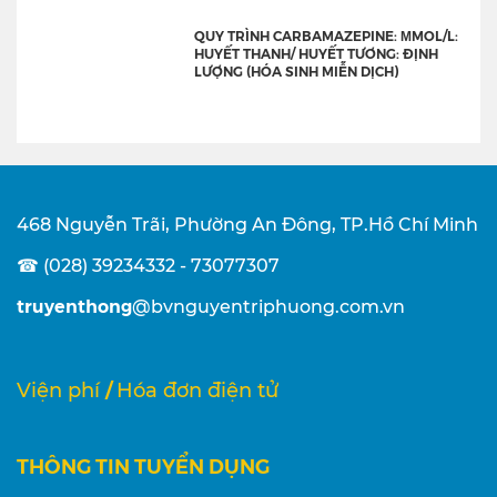
QUY TRÌNH CARBAMAZEPINE: ΜMOL/L:
HUYẾT THANH/ HUYẾT TƯƠNG: ĐỊNH
LƯỢNG (HÓA SINH MIỄN DỊCH)
468 Nguyễn Trãi, Phường An Đông, TP.Hồ Chí Minh
☎ (028) 39234332 - 73077307
truyenthong
@bvnguyentriphuong.com.vn
/
Viện phí
Hóa đơn điện tử
THÔNG TIN TUYỂN DỤNG