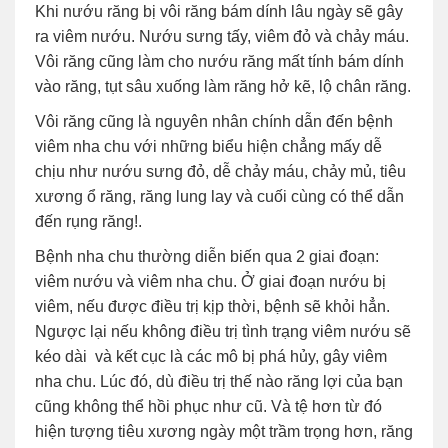
Khi nướu răng bị vôi răng bám dính lâu ngày sẽ gây
ra viêm nướu. Nướu sưng tấy, viêm đỏ và chảy máu.
Vôi răng cũng làm cho nướu răng mất tính bám dính
vào răng, tụt sâu xuống làm răng hở kẽ, lộ chân răng.
Vôi răng cũng là nguyên nhân chính dẫn đến bệnh
viêm nha chu với những biểu hiện chẳng mấy dễ
chịu như nướu sưng đỏ, dễ chảy máu, chảy mủ, tiêu
xương ổ răng, răng lung lay và cuối cùng có thể dẫn
đến rụng răng!.
Bệnh nha chu thường diễn biến qua 2 giai đoạn:
viêm nướu và viêm nha chu. Ở giai đoạn nướu bị
viêm, nếu được điều trị kịp thời, bệnh sẽ khỏi hẳn.
Ngược lại nếu không điều trị tình trạng viêm nướu sẽ
kéo dài và kết cục là các mô bị phá hủy, gây viêm
nha chu. Lúc đó, dù điều trị thế nào răng lợi của bạn
cũng không thể hồi phục như cũ. Và tệ hơn từ đó
hiện tượng tiêu xương ngày một trầm trọng hơn, răng