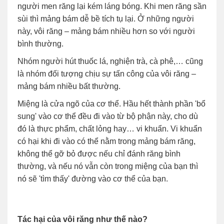
người men răng lại kém láng bóng. Khi men răng sần
sùi thì mảng bám dễ bề tích tụ lại. Ở những người
này, vôi răng – mảng bám nhiều hơn so với người
bình thường.
Nhóm người hút thuốc lá, nghiện trà, cà phê,… cũng
là nhóm đối tượng chịu sự tấn công của vôi răng –
mảng bám nhiều bất thường.
Miệng là cửa ngõ của cơ thể. Hầu hết thành phần 'bổ
sung' vào cơ thể đều đi vào từ bộ phận này, cho dù
đó là thực phẩm, chất lỏng hay… vi khuẩn. Vi khuẩn
có hại khi đi vào có thể nằm trong mảng bám răng,
không thể gỡ bỏ được nếu chỉ đánh răng bình
thường, và nếu nó vẫn còn trong miệng của bạn thì
nó sẽ 'tìm thấy' đường vào cơ thể của bạn.
Tác hại của vôi răng như thế nào?