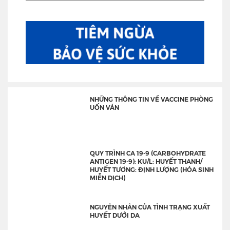
NHỮNG THÔNG TIN VỀ VACCINE PHÒNG
UỐN VÁN
QUY TRÌNH CA 19-9 (CARBOHYDRATE
ANTIGEN 19-9): KU/L: HUYẾT THANH/
HUYẾT TƯƠNG: ĐỊNH LƯỢNG (HÓA SINH
MIỄN DỊCH)
NGUYÊN NHÂN CỦA TÌNH TRẠNG XUẤT
HUYẾT DƯỚI DA