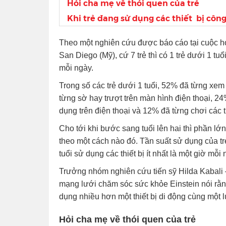
Hỏi cha mẹ về thói quen của trẻ
Khi trẻ đang sử dụng các thiết bị côn
Theo một nghiên cứu được báo cáo tại cuộc h
San Diego (Mỹ), cứ 7 trẻ thì có 1 trẻ dưới 1 tuổ
mỗi ngày.
Trong số các trẻ dưới 1 tuổi, 52% đã từng xem 
từng sờ hay trượt trên màn hình điện thoại, 
dụng trên điện thoại và 12% đã từng chơi các t
Cho tới khi bước sang tuổi lên hai thì phần lớn
theo một cách nào đó. Tần suất sử dụng của trẻ 
tuổi sử dụng các thiết bị ít nhất là một giờ mỗi 
Trưởng nhóm nghiên cứu tiến sỹ Hilda Kabali 
mạng lưới chăm sóc sức khỏe Einstein nói rằn
dụng nhiều hơn một thiết bị di động cùng một l
Hỏi cha mẹ về thói quen của trẻ