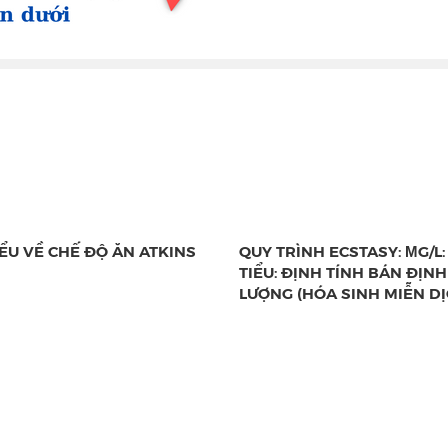
IỂU VỀ CHẾ ĐỘ ĂN ATKINS
QUY TRÌNH ECSTASY: ΜG/L
TIỂU: ĐỊNH TÍNH BÁN ĐỊNH
LƯỢNG (HÓA SINH MIỄN DỊ