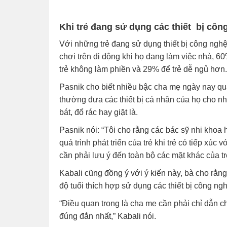
Khi trẻ đang sử dụng các thiết bị côn
Với những trẻ đang sử dụng thiết bị công ngh
chơi trên di động khi họ đang làm việc nhà, 
trẻ không làm phiền và 29% để trẻ dễ ngủ hơn.
Pasnik cho biết nhiều bậc cha mẹ ngày nay quá
thường đưa các thiết bị cá nhân của họ cho nh
bát, đổ rác hay giặt là.
Pasnik nói: “Tôi cho rằng các bác sỹ nhi khoa 
quá trình phát triển của trẻ khi trẻ có tiếp xúc 
cần phải lưu ý đến toàn bộ các mặt khác của tr
Kabali cũng đồng ý với ý kiến này, bà cho rằn
độ tuổi thích hợp sử dụng các thiết bị công ngh
“Điều quan trọng là cha mẹ cần phải chỉ dẫn c
đúng đắn nhất,” Kabali nói.