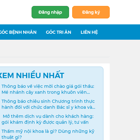
Đăng nhập
Đăng ký
GÓC BỆNH NHÂN
GÓC TRI ÂN
LIÊN HỆ
XEM NHIỀU NHẤT
Thông báo về việc mời chào giá gói thầu:
Mé nhánh cây xanh trong khuôn viên
bệnh viện
Thông báo chiêu sinh Chương trình thực
hành đối với chức danh Bác sĩ y khoa và
Điều dưỡng năm 2024
️ Mở thêm dịch vụ dành cho khách hàng:
gói khám định kỳ được quản lý, tư vấn
Thẩm mỹ nội khoa là gì? Dùng những kỹ
thuật gì?