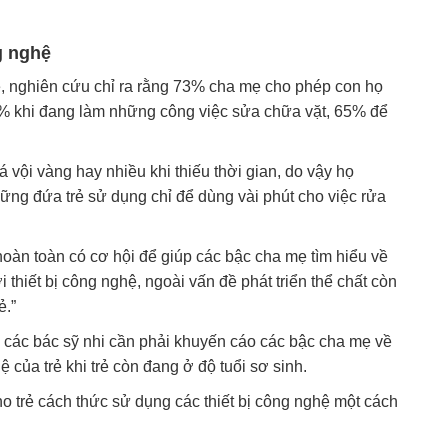
g nghệ
ệ, nghiên cứu chỉ ra rằng 73% cha mẹ cho phép con họ
60% khi đang làm những công việc sửa chữa vặt, 65% để
 vội vàng hay nhiều khi thiếu thời gian, do vậy họ
ững đứa trẻ sử dụng chỉ để dùng vài phút cho việc rửa
hoàn toàn có cơ hội để giúp các bậc cha mẹ tìm hiểu về
với thiết bị công nghệ, ngoài vấn đề phát triển thể chất còn
ẻ.”
g các bác sỹ nhi cần phải khuyến cáo các bậc cha mẹ về
ệ của trẻ khi trẻ còn đang ở độ tuổi sơ sinh.
ho trẻ cách thức sử dụng các thiết bị công nghệ một cách