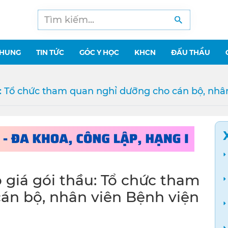
CHUNG
TIN TỨC
GÓC Y HỌC
KHCN
ĐẤU THẦU
u: Tổ chức tham quan nghỉ dưỡng cho cán bộ, nh
 giá gói thầu: Tổ chức tham
án bộ, nhân viên Bệnh viện