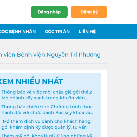
Đăng nhập
Đăng ký
GÓC BỆNH NHÂN
GÓC TRI ÂN
LIÊN HỆ
ân viên Bệnh viện Nguyễn Tri Phương
XEM NHIỀU NHẤT
Thông báo về việc mời chào giá gói thầu:
Mé nhánh cây xanh trong khuôn viên
bệnh viện
Thông báo chiêu sinh Chương trình thực
hành đối với chức danh Bác sĩ y khoa và
Điều dưỡng năm 2024
️ Mở thêm dịch vụ dành cho khách hàng:
gói khám định kỳ được quản lý, tư vấn
Thẩm mỹ nội khoa là gì? Dùng những kỹ